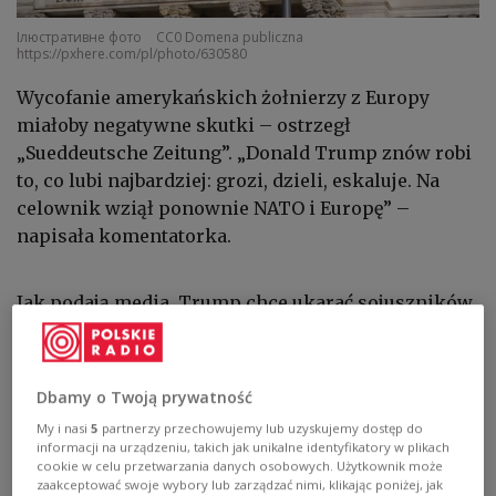
Ілюстративне фото
CC0 Domena publiczna
https://pxhere.com/pl/photo/630580
Wycofanie amerykańskich żołnierzy z Europy
miałoby negatywne skutki – ostrzegł
„Sueddeutsche Zeitung”. „Donald Trump znów robi
to, co lubi najbardziej: grozi, dzieli, eskaluje. Na
celownik wziął ponownie NATO i Europę” –
napisała komentatorka.
Jak podają media, Trump chce ukarać sojuszników,
którzy w wojnie amerykańsko-izraelskiej
przeciwko Iranowi okazali się „papierowym
tygrysem” i nie udzielili pomocy. „Chodzi o
Dbamy o Twoją prywatność
relokację wojska, być może kosztem Niemiec” –
My i nasi
5
partnerzy przechowujemy lub uzyskujemy dostęp do
wyjaśnił „SZ”.
informacji na urządzeniu, takich jak unikalne identyfikatory w plikach
cookie w celu przetwarzania danych osobowych. Użytkownik może
„Trumpowi chodzi o szantaż” – podkreśliła
zaakceptować swoje wybory lub zarządzać nimi, klikając poniżej, jak