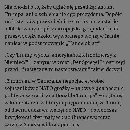
Nie chodzi o to, żeby ugiąć się przed żądaniami
Trumpa, ani o schlebianie ego prezydenta. Dopóki
ruch statków przez cieśninę Ormuz nie zostanie
odblokowany, dopóty europejska gospodarka nie
przezwycięży szoku wywołanego wojną w Iranie –
napisał w podsumowanie „Handelsblatt”
„Czy Trump wycofa amerykańskich żołnierzy z
Niemiec?” – zapytał wprost „Der Spiegel” i ostrzegł
przed „drastycznymi następstwami” takiej decyzji.
„Z mułłami w Teheranie negocjacje, wobec
sojuszników z NATO groźby – tak wygląda obecnie
polityka zagraniczna Donalda Trumpa” – czytamy
w komentarzu, w którym paypomniano, że Trump
od dawna odczuwa wstręt do NATO - dotychczas
krytykował zbyt mały wkład finansowy, teraz
zarzuca Sojuszowi brak pomocy.