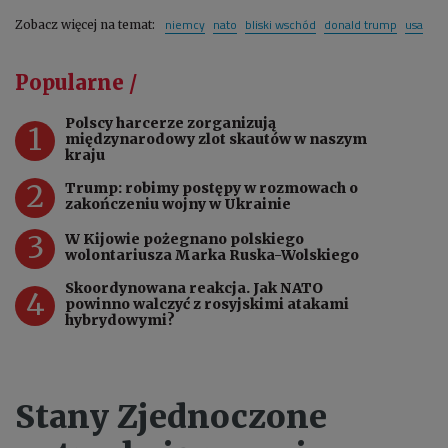
niemcy
nato
bliski wschód
donald trump
usa
Zobacz więcej na temat:
Popularne /
Polscy harcerze zorganizują
1
międzynarodowy zlot skautów w naszym
kraju
2
Trump: robimy postępy w rozmowach o
zakończeniu wojny w Ukrainie
3
W Kijowie pożegnano polskiego
wolontariusza Marka Ruska-Wolskiego
Skoordynowana reakcja. Jak NATO
4
powinno walczyć z rosyjskimi atakami
hybrydowymi?
Stany Zjednoczone