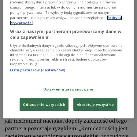
również skorzystać z prawa do sprzeciwu na podstawie prawnie
komentatorka. Prezydent wie, że w razie wojny
uzasadnionego interesu lub w dowolnym momencie na stronie
Europa ciągle jeszcze uzależniona jest od
polityki prywatności. Te wybory będą sygnalizowane naszym
partnerom i nie będą miały wpływu na dane przeglądania.
Polityka
militarnego potencjału USA. Szybkie i
prywatności
nieskoordynowane wycofanie amerykańskich
Wraz z naszymi partnerami przetwarzamy dane w
oddziałów miałoby poważne następstwa.
celu zapewnienia:
Użycie dokładnych danych geolokalizacyjnych. Aktywne skanowanie
Europejczycy od dawna zapowiadają, że zwiększą
charakterystyki urządzenia do celów identyfikacji. Przechowywanie
swoją niezależność w dziedzinie obrony. Gorzką
informacji na urządzeniu lub dostęp do nich. Spersonalizowane
reklamy i treści, pomiar reklam i treści, badnie odbiorców i
prawdą jest to, że niewiele z tego zrealizowali.
ulepszanie usług.
Bundeswehra nadrabia braki, lecz dzieje się to za
Lista partnerów (dostawców)
wolno.
Ustawienia zaawansowane
Groźby Trumpa nie powinny wywoływać w
Europie histerycznych reakcji, lecz powinny
Odrzucenie wszystkich
Akceptuję wszystkie
motywować do zdecydowanego działania. Dopóki
prezydent Trump traktuje bezpieczeństwo Europy
jak instrument nacisku, dopóty zależność od tego
partnera pozostaje ryzykiem. „Koniecznością jest
zacieśnienie współpracy europejskiej, rozbudowa