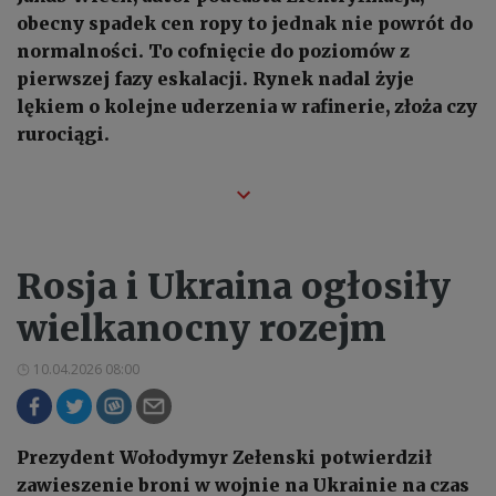
obecny spadek cen ropy to jednak nie powrót do
normalności. To cofnięcie do poziomów z
pierwszej fazy eskalacji. Rynek nadal żyje
lękiem o kolejne uderzenia w rafinerie, złoża czy
rurociągi.
Rosja i Ukraina ogłosiły
wielkanocny rozejm
10.04.2026 08:00
Prezydent Wołodymyr Zełenski potwierdził
zawieszenie broni w wojnie na Ukrainie na czas