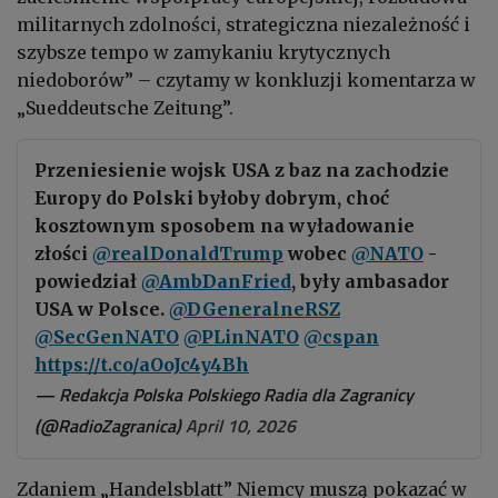
militarnych zdolności, strategiczna niezależność i
szybsze tempo w zamykaniu krytycznych
niedoborów” – czytamy w konkluzji komentarza w
„Sueddeutsche Zeitung”.
Przeniesienie wojsk USA z baz na zachodzie
Europy do Polski byłoby dobrym, choć
kosztownym sposobem na wyładowanie
złości
@realDonaldTrump
wobec
@NATO
-
powiedział
@AmbDanFried
, były ambasador
USA w Polsce.
@DGeneralneRSZ
@SecGenNATO
@PLinNATO
@cspan
https://t.co/aOoJc4y4Bh
— Redakcja Polska Polskiego Radia dla Zagranicy
(@RadioZagranica)
April 10, 2026
Zdaniem „Handelsblatt” Niemcy muszą pokazać w