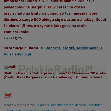
Ambasador Białorusi w Kijowie Walancin Wialiczka
powiadomił 18 sierpnia, że w ostatnim czasie
przyjechało na Białoruś ponad 25 tys. mieszkańców
Ukrainy, z czego 500 ubiega się o status uchodźcy. Dodał,
że około 1,5 tys. otrzymało już zgodę na stałe
zamieszkanie.
PAP/agkm
Informacje o Białorusi:
Raport Białoruś, serwis portalu
PolskieRadio.pl
Walki na Ukrainie. Sytuacja na godzinę 12, 31 sierpnia 2014 roku
(Źródło: Rada Bezpieczeństwa Narodowego i Obrony Ukrainy)
Zobacz więcej na temat:
białoruś
catherine ashton
donieck
kazachstan
ługańsk
petro poroszenko
raport białoruś
rosja
ukraina
unia celna