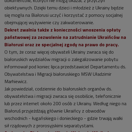
dokumentów, których nie mogą okazać z przyczyn
obiektywnych. Dzięki temu dzieci i młodzież z Ukrainy będzie
się mogła na Białorusi uczyć i korzystać z pomocy socjalnej
obejmującej wyżywienie czy zakwaterowanie.
Dekret zwalnia także z konieczności wnoszenia opłaty
państwowej za zezwolenie na zatrudnianie Ukraińców na
Białorusi oraz ze specjalnej zgody na prawo do pracy.
O tym, że coraz więcej obywateli Ukrainy zwraca się do
białoruskich wydziałów migracji o zalegalizowanie pobytu
informował pod koniec lipca przedstawiciel Departamentu ds.
Obywatelstwa i Migracji białoruskiego MSW Uładzimir
Marhiewicz.
Jak powiedział, codziennie do białoruskich organów ds.
obywatelstwa i migracji zwraca się osobiście, telefonicznie
lub przez internet około 200 osób z Ukrainy. Według niego na
Białoruś przyjeżdżają głównie Ukraińcy z obwodów
wschodnich - ługańskiego i donieckiego - gdzie trwają walki
sił rządowych z prorosyjskimi separatystami.