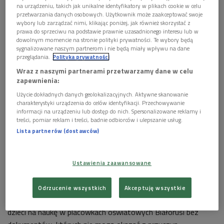
na urządzeniu, takich jak unikalne identyfikatory w plikach cookie w celu
którzy czasowo przebywają na terytorium Białorusi,
przetwarzania danych osobowych. Użytkownik może zaakceptować swoje
wybory lub zarządzać nimi, klikając poniżej, jak również skorzystać z
został podpisany przez Alaksandra Łukaszenkę -
prawa do sprzeciwu na podstawie prawnie uzasadnionego interesu lub w
poinformowało biuro prasowe szefa państwa białoruskiego.
dowolnym momencie na stronie polityki prywatności. Te wybory będą
Dekret "O przebywaniu obywateli Ukrainy w Republice
sygnalizowane naszym partnerom i nie będą miały wpływu na dane
przeglądania.
Polityka prywatności
Białoruś" upraszcza m.in. procedurę przyznawania
Wraz z naszymi partnerami przetwarzamy dane w celu
państwowych zasiłków obywatelom Ukrainy, a także
zapewnienia:
pozwala czasowo przebywającym w Białorusi młodym
Użycie dokładnych danych geolokalizacyjnych. Aktywne skanowanie
obywatelom Ukrainy uzyskać prawo do edukacji
charakterystyki urządzenia do celów identyfikacji. Przechowywanie
przedszkolnej, ogólnej średniej i specjalnej na równi z
informacji na urządzeniu lub dostęp do nich. Spersonalizowane reklamy i
treści, pomiar reklam i treści, badnie odbiorców i ulepszanie usług.
niepełnoletnimi obywatelami Białorusi.
Lista partnerów (dostawców)
Dokument został przyjęty w związku ze wzrostem liczby
przybywających na Białoruś z obwodów ługańskiego i
donieckiego obywateli Ukrainy, których status prawny w
Ustawienia zaawansowane
sferze zawodowej i socjalnej wymaga uregulowania - podała
agencja BiełTA.
Odrzucenie wszystkich
Akceptuję wszystkie
Zgodnie z dekretem Ukraińcy będą mogli zapisywać swe
dzieci na naukę w placówkach oświatowych Białorusi bez