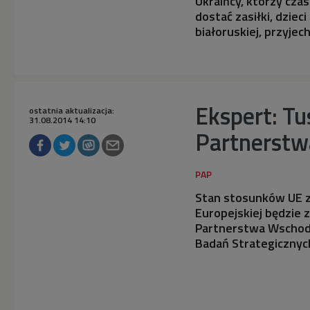
Ukraińcy, którzy cza
dostać zasiłki, dziec
białoruskiej, przyjec
Ekspert: Tu
ostatnia aktualizacja:
31.08.2014 14:10
Partnerstw
Stan stosunków UE z
Europejskiej będzie 
Partnerstwa Wschodni
Badań Strategicznych 