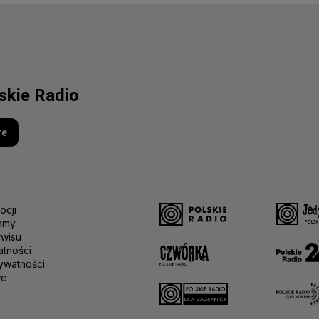
lskie Radio
re
ocji
amy
rwisu
atności
ywatności
we