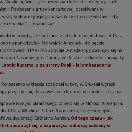
w Mińsku będzie "tylko pierwszym krokiem" w negocjacjach.
mienił. Posiedzenie grupy kontaktowej, oczekiwane w
ierwszy krok w negocjacjach. Każda ze stron przedstawi listę
ce rozmawiać" - oświadczył.
wało w sobotę, że spotkanie z udziałem przedstawicieli Rosji,
no na poniedziałek. Nie wyjaśniło jednak, kto będzie
 rozmowach. ITAR-TASS podaje w niedzielę, powołując się na
eństwa Narodowego i Obrony, że do stolicy Białorusi przyjadą:
 Leonid Kuczma, a ze strony Rosji - jej ambasador w
w.
 Poroszenko w trakcie sobotniej wizyty w Brukseli wyraził
rupy przyczyni się do zawieszenia broni na wschodniej Ukrainie.
sprawie kryzysu ukraińskiego odbyło się w Mińsku 26 sierpnia.
ydent Rosji Władimir Putin i Poroszenko; Unię Europejską
efowa dyplomacji Catherine Ashton.
Od tego czasu - jak
likt zaostrzył się, a separatyści odnoszą sukcesy w