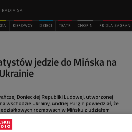
 RADIA SA
RKA
KIEROWCY
DZIECI
TEATR
CHOPIN
PR DLA ZAGRAN

atystów jedzie do Mińska na
Ukrainie
ńczej Donieckiej Republiki Ludowej, utworzonej
a wschodzie Ukrainy, Andriej Purgin powiedział, że
iedziałkowych rozmowach w Mińsku z udziałem
, Ukrainy i OBWE.