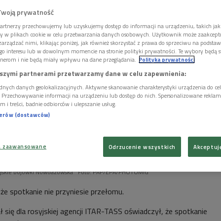
Twoją prywatność
artnerzy przechowujemy lub uzyskujemy dostęp do informacji na urządzeniu, takich jak
ory w plikach cookie w celu przetwarzania danych osobowych. Użytkownik może zaakcep
arządzać nimi, klikając poniżej, jak również skorzystać z prawa do sprzeciwu na podsta
go interesu lub w dowolnym momencie na stronie polityki prywatności. Te wybory będą 
nerom i nie będą miały wpływu na dane przeglądania.
Polityka prywatności
szymi partnerami przetwarzamy dane w celu zapewnienia:
dnych danych geolokalizacyjnych. Aktywne skanowanie charakterystyki urządzenia do ce
i. Przechowywanie informacji na urządzeniu lub dostęp do nich. Spersonalizowane reklamy 
m i treści, badnie odbiorców i ulepszanie usług.
nerów (dostawców)
a zaawansowane
Odrzucenie wszystkich
Akceptuj
opy w pobliżu pozycji ukraińskiej armii. Miasto spodziewa się ataku od strony
syjskie bojówki Nowoazowska
Foto: PAP/EPA/PHOTOMIG
 że spotkanie nie przyniesie przełomu.
 się dla rosyjskiej agencji ITAR-TASS oświadczył, że spotkanie