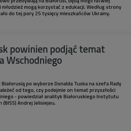
sowo przebywają na Białorusi, będą mogli łatwiej
i i młodzież mogą korzystać z edukacji. Według strony
hało do tej pory 25 tysięcy mieszkańców Ukrainy.
sk powinien podjąć temat
a Wschodniego
 Białorusią po wyborze Donalda Tuska na szefa Rady
zależeć od tego, czy podejmie on temat przyszłości
ego - powiedział analityk Białoruskiego Instytutu
(BISS) Andrej Jelisiejeu.