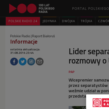
PORTAL POLSKIEGO
POLSKIE RADIO 24
JEDYNKA
DWÓJKA
TRÓJKA
CZWÓ
Polskie Radio
Raport Białoruś
Informacje
Lider separ
ostatnia aktualizacja:
31.08.2014 23:44
rozmowy o 
Wicepremier samozwa
przez separatystów n
weźmie udział w pon
przedstawicieli Rosji