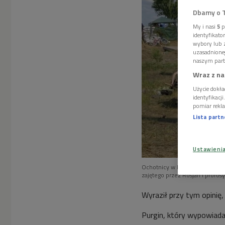
Dbamy o 
My i nasi
5
p
identyfikat
wybory lub z
uzasadnione
naszym part
Wraz z na
Użycie dokła
identyfikacj
pomiar rekla
Lista part
Ustawieni
Ochotnicy w Mariupolu kopią ok
zajętego przez Rosjan i proro
Wyraził przy tym opinię,
Purgin, który wypowiadał