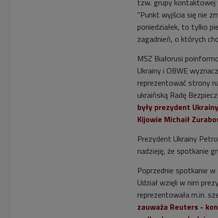
tzw. grupy kontaktowej 
"Punkt wyjścia się nie z
poniedziałek, to tylko p
zagadnień, o których ch
MSZ Białorusi poinformo
Ukrainy i OBWE wyznaczo
reprezentować strony na
ukraińską Radę Bezpiecz
były prezydent Ukrainy
Kijowie Michaił Zurabo
Prezydent Ukrainy Petro
nadzieję, że spotkanie g
Poprzednie spotkanie w 
Udział wzięli w nim prez
reprezentowała m.in. sz
zauważa Reuters - konf