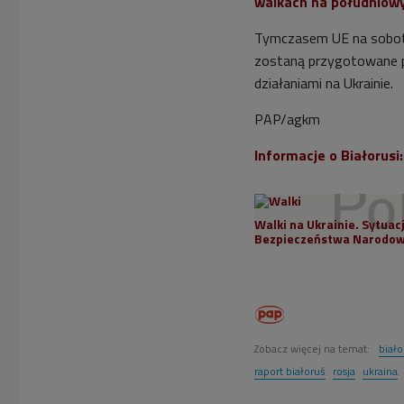
walkach na południow
Tymczasem UE na sobotn
zostaną przygotowane pr
działaniami na Ukrainie.
PAP/agkm
Informacje o Białorusi
Walki na Ukrainie. Sytuac
Bezpieczeństwa Narodowe
Zobacz więcej na temat:
biało
raport białoruś
rosja
ukraina