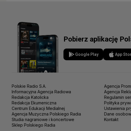
Pobierz aplikację Po
Google Play
App Sto
Polskie Radio S.A.
Agencja Prom
Informacyjna Agencja Radiowa
Agencja Rekl
Redakcja Katolicka
Regulamin se
Redakcja Ekumeniczna
Polityka pryw
Centrum Edukacji Medialnej
Ustawienia pr
Agencja Muzyczna Polskiego Radia
Dane osobo
Studia nagraniowe i koncertowe
Kontakt
Sklep Polskiego Radia