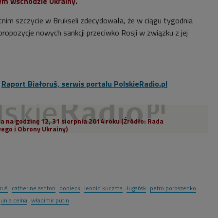
ym wschodzie Ukrainy.
im szczycie w Brukseli zdecydowała, że w ciągu tygodnia
opozycje nowych sankcji przeciwko Rosji w związku z jej
:
Raport Białoruś, serwis portalu PolskieRadio.pl
ja na godzinę 12, 31 sierpnia 2014 roku (Źródło: Rada
go i Obrony Ukrainy)
ruś
catherine ashton
donieck
leonid kuczma
ługańsk
petro poroszenko
unia celna
władimir putin