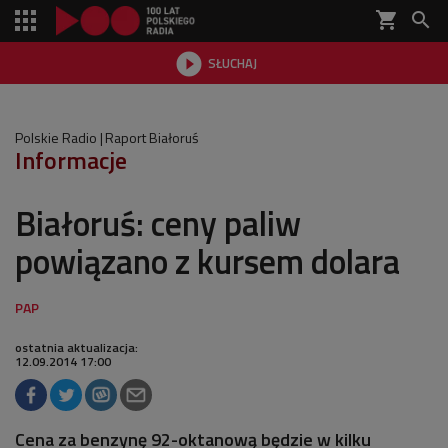
shopping_cart


SŁUCHAJ

Polskie Radio
Raport Białoruś
Informacje
Białoruś: ceny paliw
powiązano z kursem dolara
ostatnia aktualizacja:
12.09.2014 17:00
Cena za benzynę 92-oktanową będzie w kilku