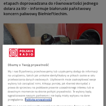
etapach doprowadzana do równowartości jednego
dolara za litr - informuje białoruski państwowy
koncern paliwowy Biełnieftiechim.
Dbamy o Twoją prywatność
My i nasi
5
partnerzy przechowujemy lub uzyskujemy dostęp do informacji
na urządzeniu, takich jak unikalne identyfikatory w plikach cookie w celu
przetwarzania danych osobowych. Użytkownik może zaakceptować swoje
Foto: sxc.hu/cc
wybory lub zarządzać nimi, klikając poniżej, jak również skorzystać z
prawa do sprzeciwu na podstawie prawnie uzasadnionego interesu lub w
Ceny paliw na Białorusi powiązano z kursem dolara -
dowolnym momencie na stronie polityki prywatności. Te wybory będą
sygnalizowane naszym partnerom i nie będą miały wpływu na dane
poinformował w środę białoruski dziennik "Komsomolskaja
przeglądania.
Polityka prywatności
Prawda w Biełorussii".