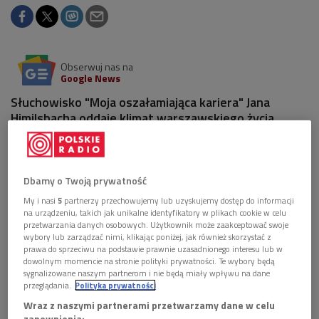
Obserwuj nas na
Google News
Słuchowisko "Moja oszałamiająca kariera" Jana
Himilsbacha oddaje klimat warszawskiego życia
sprzed 40 lat. Główny bohater, Staszek, jest
grabarzem. Znudzony swoją pracą, zaczyna pisać
wiersze. W głównej roli usłyszeliśmy Jacka Braciaka,
reżyserował Jan Warenycia.
Dbamy o Twoją prywatność
My i nasi
5
partnerzy przechowujemy lub uzyskujemy dostęp do informacji
na urządzeniu, takich jak unikalne identyfikatory w plikach cookie w celu
przetwarzania danych osobowych. Użytkownik może zaakceptować swoje
wybory lub zarządzać nimi, klikając poniżej, jak również skorzystać z
prawa do sprzeciwu na podstawie prawnie uzasadnionego interesu lub w
dowolnym momencie na stronie polityki prywatności. Te wybory będą
sygnalizowane naszym partnerom i nie będą miały wpływu na dane
przeglądania.
Polityka prywatności
Wraz z naszymi partnerami przetwarzamy dane w celu
zapewnienia: