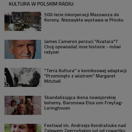
KULTURA W POLSKIM RADIU:
500-lecie inkorporacji Mazowsza do
Korony. Niezwykła wystawa w Płocku
James Cameron porzuci "Avatara"?
Chcę opowiadać inne historie - mówi
reżyser
"Terra Kultura" o komiksowej adaptacji
"Przeminęło z wiatrem" Margaret
Mitchell
Skandalizująca ikona nowojorskiej
bohemy. Baronowa Elsa von Freytag-
Loringhoven
Festiwal im. Andrzeja Kondratiuka nad
Zalewem Zegrzyńskim już od czwartku