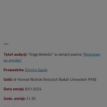
***
Tytuł audycji:
"Kręgi bliskości" w ramach pasma
"Rozmowy
po zmroku"
Prowadziła:
Dorota Gacek
Gość:
dr Konrad Niciński (Instytut Badań Literackich PAN)
Data emisji:
8.07.2024
Godz. emisji:
21.30