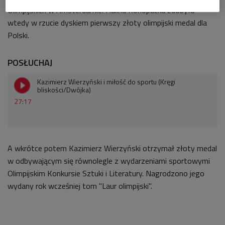
Olimpijskich w Amsterdamie. Halina Konopacka zdobyła
wtedy w rzucie dyskiem pierwszy złoty olimpijski medal dla
Polski.
POSŁUCHAJ
Kazimierz Wierzyński i miłość do sportu (Kręgi
bliskości/Dwójka)
27:17
A wkrótce potem Kazimierz Wierzyński otrzymał złoty medal
w odbywającym się równolegle z wydarzeniami sportowymi
Olimpijskim Konkursie Sztuki i Literatury. Nagrodzono jego
wydany rok wcześniej tom "Laur olimpijski".