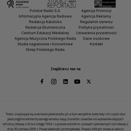
Polskie Radio S.A.
Agencja Promocji
Informacyjna Agencja Radiowa
Agencja Reklamy
Redakcja Katolicka
Regulamin serwisu
Redakcja Ekumeniczna
Polityka prywatności
Centrum Edukacji Medialnej
Ustawienia prywatności
Agencja Muzyczna Polskiego Radia
Dane osobowe
Studia nagraniowe i koncertowe
Kontakt
Sklep Polskiego Radia
Znajdziesz nas na
Treści, znajdujące się w serwisie polskieradio.pl, w tym wszystkie materiały i ich części oraz
poszczególne elementy samego serwisu mają charakter utworów lub wytworów objętych
ochroną Ustawy z dnia 4 lutego 1994 r. o prawie autorskim i prawach pokrewnych lub Ustawy z
dnia 30 czerwca 2000 r. Prawo własności przemysłowej. Prawa o których mowa w zdaniu