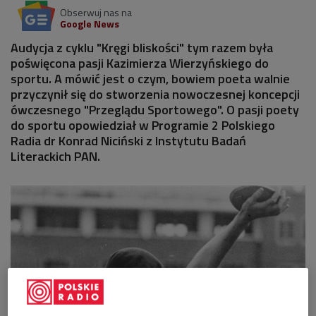
Obserwuj nas na
Google News
Audycja z cyklu "Kręgi bliskości" tym razem była
poświęcona pasji Kazimierza Wierzyńskiego do
sportu. A mówić jest o czym, bowiem poeta walnie
przyczynił się do stworzenia nowoczesnej koncepcji
ówczesnego "Przeglądu Sportowego". O pasji poety
do sportu opowiedział w Programie 2 Polskiego
Radia dr Konrad Niciński z Instytutu Badań
Literackich PAN.