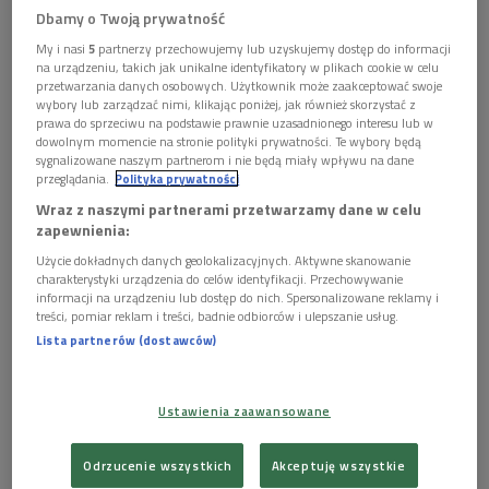
Dbamy o Twoją prywatność
My i nasi
5
partnerzy przechowujemy lub uzyskujemy dostęp do informacji
na urządzeniu, takich jak unikalne identyfikatory w plikach cookie w celu
Halina Konopacka
Foto: NAC
przetwarzania danych osobowych. Użytkownik może zaakceptować swoje
wybory lub zarządzać nimi, klikając poniżej, jak również skorzystać z
To był początek wszystkiego. Tak zaczęła się przed wiekami
prawa do sprzeciwu na podstawie prawnie uzasadnionego interesu lub w
moja miłość do sportu, która jeszcze dziś rozgrzewa mi serce.
dowolnym momencie na stronie polityki prywatności. Te wybory będą
sygnalizowane naszym partnerom i nie będą miały wpływu na dane
Pierwsze buty futbolowe – cóż to był za przeżycie! Pierwsze
przeglądania.
Polityka prywatności
uderzenie piłki, gdy wybiegaliśmy na boisko. I jaka duma, gdy
Wraz z naszymi partnerami przetwarzamy dane w celu
udało się obejść przeciwnika i podać partnerowi piłkę do
zapewnienia:
strzału! A sam strzał
… - wspominał w "Pamiętniku poety"
Użycie dokładnych danych geolokalizacyjnych. Aktywne skanowanie
Kazimierz Wierzyński.
charakterystyki urządzenia do celów identyfikacji. Przechowywanie
informacji na urządzeniu lub dostęp do nich. Spersonalizowane reklamy i
Sam siebie nie nazywał sportowcem, choć grał w Pogoni
treści, pomiar reklam i treści, badnie odbiorców i ulepszanie usług.
Lista partnerów (dostawców)
stryjskiej, ale miłośnikiem sportu. Ta pasja doprowadziła go
do objęcia w 1926 roku redakcji "Przeglądu Sportowego".
Razem ze wspaniałym zespołem zaangażowanych
Ustawienia zaawansowane
dziennikarzy stworzył przez pięć lat nowoczesną koncepcję
tego pisma. Inne ważne wydarzenie w biografii Wierzyńskiego
Odrzucenie wszystkich
Akceptuję wszystkie
miało miejsce w 1928 roku podczas Letnich Igrzysk