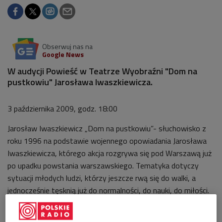
Obserwuj nas na
Google News
W audycji Powieść w Teatrze Wyobraźni "Dom na
pustkowiu" Jarosława Iwaszkiewicza.
3 października 2009, godz. 18:00
Jarosław Iwaszkiewicz „Dom na pustkowiu”- słuchowisko z
roku 1996 na podstawie wojennego opowiadania Jarosława
Iwaszkiewicza, którego akcja rozgrywa się pod Warszawą już
po upadku powstania warszawskiego. Tematyka dotyczy
sytuacji młodych ludzi, którzy jeszcze rwą się do walki, a
jednocześnie tęsknią już do normalności, do nauki, do miłości.
Adaptacja Witolda Malesy. Reżyseria Andrzeja Zakrzewskiego.
Oprawa muzyczna Małgorzaty Małaszko. W obsadzie m.in.