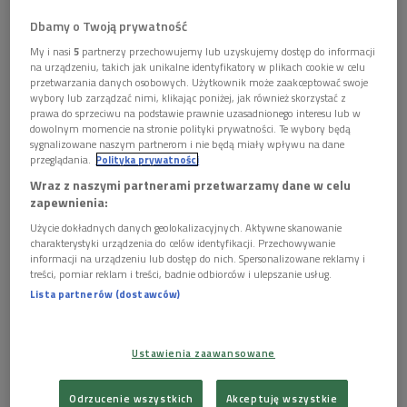
Magdalena Wójcik, Piotr Adamczyk, Teresa Lipowska,
Dbamy o Twoją prywatność
Mirosława Dubrawska.
My i nasi
5
partnerzy przechowujemy lub uzyskujemy dostęp do informacji
na urządzeniu, takich jak unikalne identyfikatory w plikach cookie w celu
przetwarzania danych osobowych. Użytkownik może zaakceptować swoje
Zobacz więcej na temat:
andrzej zakrzewski
jarosław iwaszkiewicz
wybory lub zarządzać nimi, klikając poniżej, jak również skorzystać z
prawa do sprzeciwu na podstawie prawnie uzasadnionego interesu lub w
piotr adamczyk
słuchowisko
teresa lipowska
warszawa
dowolnym momencie na stronie polityki prywatności. Te wybory będą
sygnalizowane naszym partnerom i nie będą miały wpływu na dane
przeglądania.
Polityka prywatności
KULTURA W POLSKIM RADIU:
Wraz z naszymi partnerami przetwarzamy dane w celu
Grand Press Photo 2026 - wystawa w
zapewnienia:
Muzeum Gazowni Warszawskiej
Użycie dokładnych danych geolokalizacyjnych. Aktywne skanowanie
charakterystyki urządzenia do celów identyfikacji. Przechowywanie
informacji na urządzeniu lub dostęp do nich. Spersonalizowane reklamy i
treści, pomiar reklam i treści, badnie odbiorców i ulepszanie usług.
"Cliff Booth" ma kłopoty: David Fincher
Lista partnerów (dostawców)
robi dokrętki, Brad Pitt wraca na plan
Ustawienia zaawansowane
Ewa Sadkowska z "Silesia Film":
jesienią zainaugurujemy Śląski Szlak
Odrzucenie wszystkich
Akceptuję wszystkie