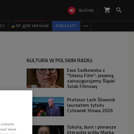
shopping_cart


SŁUCHAJ

ICY
ПР ДЛЯ УКРАЇНИ
PODCASTY
KULTURA W POLSKIM RADIU:
Ewa Sadkowska z
"Silesia Film": jesienią
zainaugurujemy Śląski
Szlak Filmowy
Profesor Lech Śliwonik
laureatem tytułu
Człowiek Słowa 2026
 unikalne
Szkoła, bunt i pierwsze
tować swoje
literackie próby Marka