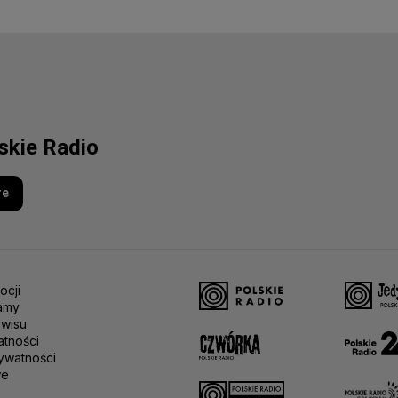
lskie Radio
re
ocji
amy
rwisu
atności
ywatności
we