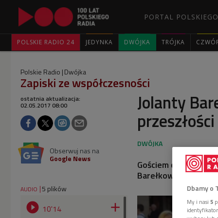
PORTAL POLSKIEGO
POLSKIE RADIO 24
JEDYNKA
DWÓJKA
TRÓJKA
CZWÓ
Polskie Radio
Dwójka
Zapiski ze współczesności
Jolanty Bar
ostatnia aktualizacja:
02.05.2017 08:00
przeszłości
Obserwuj nas na
Google News
Gościem cyklu "Zapis
Barełkowska, dzienni
Dbamy o 
5 plików
AUDIO
My i nasi
5
p


10'14
identyfikat