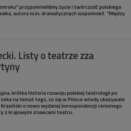
mroku" przypomnieliśmy życie i twórczość polskiego
ozaika, autora m.in. dramatycznych wspomnień "Między
cki. Listy o teatrze zza
rtyny
zyjna, krótka historia rozwoju polskiej teatrologii po
rzeka na temat tego, co się w Polsce wtedy ukazywało
d Krasiński o nowo wydanej korespondencji cenionego
ty z krajowymi znawcami teatru.