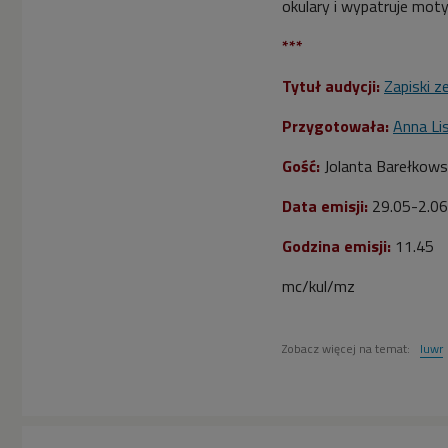
okulary i wypatruje mot


10'33
***
Jolanta Barełkowska o
sztuce w Paryżu (Zapiski
Tytuł audycji:
Zapiski z
ze
współczesności/Dwójka)
Przygotowała:
Anna Li
Gość:
Jolanta Barełkowsk


10'51
Data emisji:
29.05-2.06
Jolanta Barełkowska o
Sophie Marceau jako
Godzina emisji:
11.45
ambasadorce kultury
polskiej (Zapiski ze
mc/kul/mz
współczesności/Dwójka)
Zobacz więcej na temat:
luwr