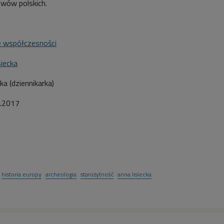
ywów polskich.
e współczesności
siecka
a (dziennikarka)
.2017
historia europy
archeologia
starożytność
anna lisiecka