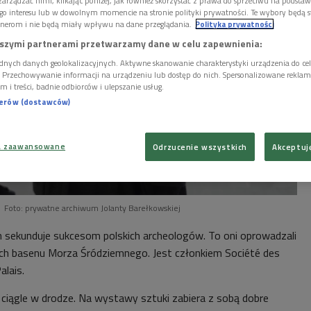
arządzać nimi, klikając poniżej, jak również skorzystać z prawa do sprzeciwu na podsta
go interesu lub w dowolnym momencie na stronie polityki prywatności. Te wybory będą 
nerom i nie będą miały wpływu na dane przeglądania.
Polityka prywatności
szymi partnerami przetwarzamy dane w celu zapewnienia:
dnych danych geolokalizacyjnych. Aktywne skanowanie charakterystyki urządzenia do ce
i. Przechowywanie informacji na urządzeniu lub dostęp do nich. Spersonalizowane reklamy 
m i treści, badnie odbiorców i ulepszanie usług.
nerów (dostawców)
a zaawansowane
Odrzucenie wszystkich
Akceptuj
Foto: prywatne archiwum Jolanty Barełkowskiej
h sekunduje sukcesom polskich archeologów. To oni oprowadzali
ch basenu Morza Śródziemnego. Jest członkiem Société des
alais.
 ciągle w drodze. Na wystawy sztuki zabiera z sobą dobre