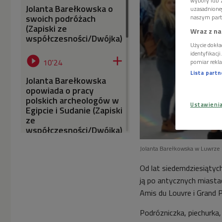
wybory lub z
Jolanta Barełkowska o
uzasadnione
swoich podróżach
naszym part
(Zapiski ze
Wraz z na
współczesności/Dwójka)
Użycie dokła
identyfikacj


10'24
pomiar rekla
Lista part
Jolanta Barełkowska
opowiada o pracy
polskich archeologów w
Ustawieni
Egipcie i Sudanie (Zapiski
ze
współczesności/Dwójka)
Jolanta Barełkowska w Luwrze


11'45
Od lat siedemdziesiątyc
Jolanta Barełkowska
ją po antycznych miasta
opowiada o swych
poszukiwaniach
Amis du Louvre i Grand P
poloników(Zapiski ze
współczesności/Dwójka)
Podrózniczka, piechurka,