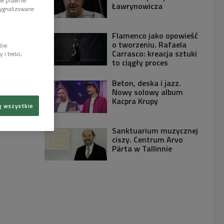
wie prawnie
Ławrynowicza
sygnalizowane
Flamenco jako opowieść
o tworzeniu. Rafaela
lów
Carrasco: kreacja sztuki
i treści,
to ciągły proces
Beton, deska i jazz.
Nowy solowy album
Kacpra Krupy
ę wszystkie
Sanktuarium muzycznej
ciszy. Centrum Arvo
Pärta w Tallinnie