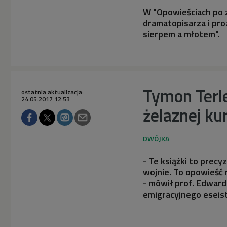
W "Opowieściach po z
dramatopisarza i pr
sierpem a młotem".
Tymon Terle
ostatnia aktualizacja:
24.05.2017 12:53
żelaznej ku
- Te książki to precy
wojnie. To opowieść 
- mówił prof. Edwar
emigracyjnego eseis