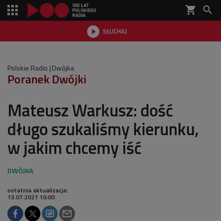
shopping_cart


SŁUCHAJ

Polskie Radio
Dwójka
Poranek Dwójki
Mateusz Warkusz: dość
długo szukaliśmy kierunku,
w jakim chcemy iść
ostatnia aktualizacja:
13.07.2021 10:00