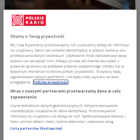
Zdj. ilustracyjne
Foto: Shutterstock/Sonja Filitz
Dbamy o Twoją prywatność
POSŁUCHAJ
My i nasi
5
partnerzy przechowujemy lub uzyskujemy dostęp do informacji
na urządzeniu, takich jak unikalne identyfikatory w plikach cookie w celu
Zespół "Art'n'Voices" o festiwalu, nagrodzie Fryderyk i
przetwarzania danych osobowych. Użytkownik może zaakceptować swoje
początkach kariery (Poranek Dwójki)
wybory lub zarządzać nimi, klikając poniżej, jak również skorzystać z
14:46
prawa do sprzeciwu na podstawie prawnie uzasadnionego interesu lub w
dowolnym momencie na stronie polityki prywatności. Te wybory będą
sygnalizowane naszym partnerom i nie będą miały wpływu na dane
przeglądania.
Polityka prywatności
Wraz z naszymi partnerami przetwarzamy dane w celu
zapewnienia:
Użycie dokładnych danych geolokalizacyjnych. Aktywne skanowanie
charakterystyki urządzenia do celów identyfikacji. Przechowywanie
informacji na urządzeniu lub dostęp do nich. Spersonalizowane reklamy i
treści, pomiar reklam i treści, badnie odbiorców i ulepszanie usług.
Lista partnerów (dostawców)