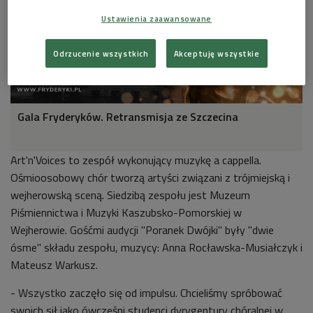
Ustawienia zaawansowane
Odrzucenie wszystkich
Akceptuję wszystkie
Gala Fryderyków. Retransmisja ze Szczecina
Art'n'Voices to zespół wykonujący muzykę a cappella.
Ośmioosobowy chór tworzą artyści związani z trójmiejską i
wejherowską sceną. Siedzibą zespołu jest Muzeum
Piśmiennictwa i Muzyki Kaszubsko-Pomorskiej w
Wejherowie. Gośćmi audycji "Poranek Dwójki" były "dwie
ósme" składu zespołu, muzycy: Anna Rocławska-Musiałczyk i
Mateusz Warkusz.
- Wszystko zaczęło się od impulsu. Chcieliśmy spróbować
swoich sił jako ówcześni studenci dyrygentury chóralnej w