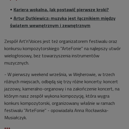
Kariera wokalna. Jak postawić pierwsze kroki?
Artur Dutkiewicz: muzyka jest łącznikiem między
światem wewnętrznym i zewnętrznym
Zespół Art'n'Voices j
est też organizatorem festiwalu oraz
konkursu kompozytorskiego "ArteFonie" na najlepszy utwór
wielogłosowy, bez towarzyszenia instrumentów
muzycznych.
- W pierwszy weekend września, w Wejherowie, w trzech
różnych miejscach, odbędą się trzy różne koncerty: koncert
jazzowy, kameralno-organowy i na zakończenie koncert, na
którym nasz zespół wykona kompozycję, która wygra
konkurs kompozytorski, organizowany właśnie w ramach
festiwalu "ArteFonie" - opowiadała
Anna Rocławska-
Musiałczyk.
***