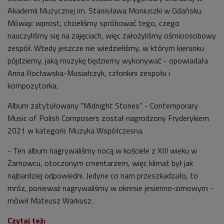
Akademii Muzycznej im. Stanisława Moniuszki w Gdańsku.
Mówiąc wprost, chcieliśmy spróbować tego, czego
nauczyliśmy się na zajęciach, więc założyliśmy ośmioosobowy
zespół. Wtedy jeszcze nie wiedzieliśmy, w którym kierunku
pójdziemy, jaką muzykę będziemy wykonywać - opowiadała
Anna Rocławska-Musiałczyk, członkini zespołu i
kompozytorka.
Album zatytułowany "Midnight Stories" - Contemporary
Music of Polish Composers został nagrodzony Fryderykiem
2021 w kategorii: Muzyka Współczesna.
- Ten album nagrywaliśmy nocą w kościele z XIII wieku w
Żarnowcu, otoczonym cmentarzem, więc klimat był jak
najbardziej odpowiedni. Jedyne co nam przeszkadzało, to
mróz, ponieważ nagrywaliśmy w okresie jesienno-zimowym -
mówił Mateusz Warkusz.
Czytaj też: