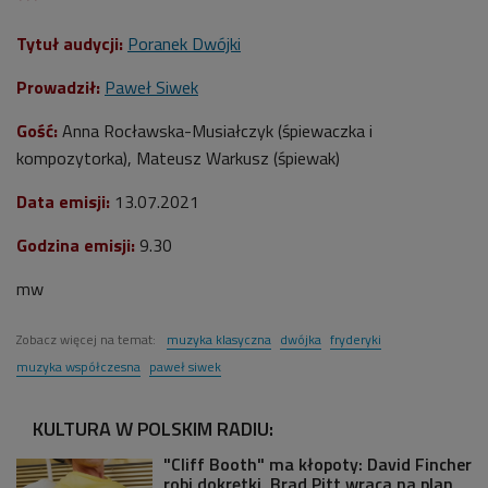
Tytuł audycji:
Poranek Dwójki
Prowadził:
Paweł Siwek
Gość:
Anna Rocławska-Musiałczyk (śpiewaczka i
kompozytorka), Mateusz Warkusz (śpiewak)
Data emisji:
13.07.2021
Godzina emisji:
9.30
mw
Zobacz więcej na temat:
muzyka klasyczna
dwójka
fryderyki
muzyka współczesna
paweł siwek
KULTURA W POLSKIM RADIU:
"Cliff Booth" ma kłopoty: David Fincher
robi dokrętki, Brad Pitt wraca na plan