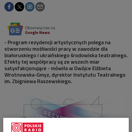
Obserwuj nas na
Google News
- Program rezydencji artystycznych polega na
stworzeniu możliwości pracy w zawodzie dla
białoruskiego i ukraińskiego środowiska teatralnego.
Efekty tej współpracy są ze wszech miar
satysfakcjonujące - mówiła w Dwójce Elżbieta
Wrotnowska-Gmyz, dyrektor Instytutu Teatralnego
im. Zbigniewa Raszewskiego.