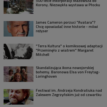
500-lecie inkorporacji Mazowsza do
Korony. Niezwykła wystawa w Płocku
James Cameron porzuci "Avatara"?
Chcę opowiadać inne historie - mówi
reżyser
"Terra Kultura" o komiksowej adaptacji
"Przeminęło z wiatrem" Margaret
Mitchell
Skandalizująca ikona nowojorskiej
bohemy. Baronowa Elsa von Freytag-
Loringhoven
Festiwal im. Andrzeja Kondratiuka nad
Zalewem Zegrzyńskim już od czwartku