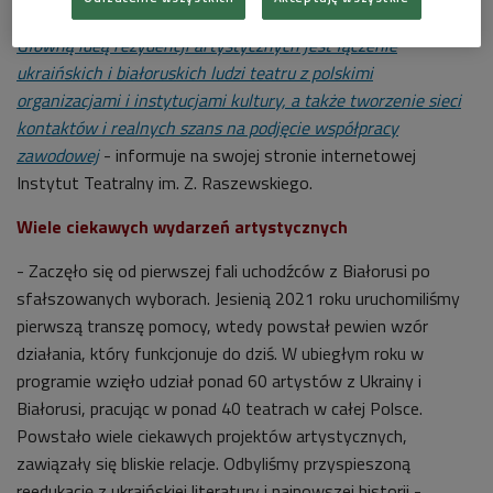
ojczyznach.
Główną ideą rezydencji artystycznych jest łączenie
ukraińskich i białoruskich ludzi teatru z polskimi
organizacjami i instytucjami kultury, a także tworzenie sieci
kontaktów i realnych szans na podjęcie współpracy
zawodowej
- informuje na swojej stronie internetowej
Instytut Teatralny im. Z. Raszewskiego.
Wiele ciekawych wydarzeń artystycznych
- Zaczęło się od pierwszej fali uchodźców z Białorusi po
sfałszowanych wyborach. Jesienią 2021 roku uruchomiliśmy
pierwszą transzę pomocy, wtedy powstał pewien wzór
działania, który funkcjonuje do dziś. W ubiegłym roku w
programie wzięło udział ponad 60 artystów z Ukrainy i
Białorusi, pracując w ponad 40 teatrach w całej Polsce.
Powstało wiele ciekawych projektów artystycznych,
zawiązały się bliskie relacje. Odbyliśmy przyspieszoną
reedukację z ukraińskiej literatury i najnowszej historii -