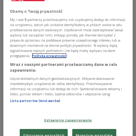
Dbamy o Twoją prywatność
My i nasi
5
partnerzy przechowujemy lub uzyskujemy dostęp do informacji
na urządzeniu, takich jak unikalne identyfikatory w plikach cookie w celu
przetwarzania danych osobowych. Użytkownik może zaakceptować swoje
wybory lub zarządzać nimi, klikając poniżej, jak również skorzystać z
Instytut Teatralny im. Zbigniewa Raszewskiego ogłasza rejestrację dla polskich
prawa do sprzeciwu na podstawie prawnie uzasadnionego interesu lub w
instytucji kultury i organizacji pozarządowych do Programu Rezydencji
artystycznych dla twórców z Białorusi i Ukrainy
Foto: mat. promocyjne
dowolnym momencie na stronie polityki prywatności. Te wybory będą
sygnalizowane naszym partnerom i nie będą miały wpływu na dane
przeglądania.
Polityka prywatności
Gościem "Poranka Dwójki" była Elżbieta
Wraz z naszymi partnerami przetwarzamy dane w celu
Wrotnowska-Gmyz, dyrektor Instytutu Teatralnego
zapewnienia:
im. Zbigniewa Raszewskiego.
Użycie dokładnych danych geolokalizacyjnych. Aktywne skanowanie
Rozmawialiśmy o przebiegu programu rezydencji
charakterystyki urządzenia do celów identyfikacji. Przechowywanie
artystycznych dla twórców z Białorusi i z Ukrainy.
informacji na urządzeniu lub dostęp do nich. Spersonalizowane reklamy i
treści, pomiar reklam i treści, badnie odbiorców i ulepszanie usług.
Lista partnerów (dostawców)
Na Ukrainie toczy się krwawa wojna, na Białorusi wolni
artyści i działacze prześladowani są przez reżim. Dlatego - w
kolejnym już roku - chcemy wesprzeć ukraińskich i
Ustawienia zaawansowane
białoruskich ludzi teatru, którzy nie mogą pracować w swoich
Odrzucenie wszystkich
Akceptuję wszystkie