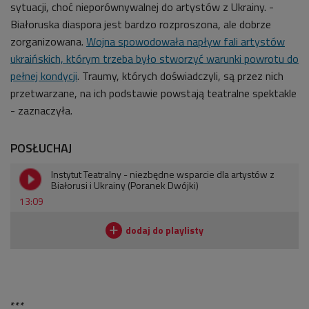
sytuacji, choć nieporównywalnej do artystów z Ukrainy. -
Białoruska diaspora jest bardzo rozproszona, ale dobrze
zorganizowana.
Wojna spowodowała napływ fali artystów
ukraińskich, którym trzeba było stworzyć warunki powrotu do
pełnej kondycji
. Traumy, których doświadczyli, są przez nich
przetwarzane, na ich podstawie powstają teatralne spektakle
- zaznaczyła.
POSŁUCHAJ
Instytut Teatralny - niezbędne wsparcie dla artystów z
Białorusi i Ukrainy (Poranek Dwójki)
13:09
***