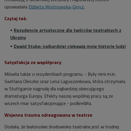
opowiadała
Elżbieta Wrotnowska-Gmyz
.
Czytaj też:
Rezydencje artystyczne dla twórców teatralnych z
Ukrainy
Dawid Stube: najbardziej ciekawią mnie historie ludzi
Satysfakcja ze współpracy
Mówiła także o rezydentkach programu. - Były nimi m.in.
Switłana Oleszko oraz Lena Laguszonkowa, która otrzymała
w Stuttgarcie nagrodę dla najbardziej obiecującego
dramaturga Europy. Efekty naszej wspólnej pracy są ze
wszech miar satysfakcjonujące - podkreśliła.
Wojenna trauma odreagowana w teatrze
Dodała, że białoruskie środowisko teatralne jest w trudnej