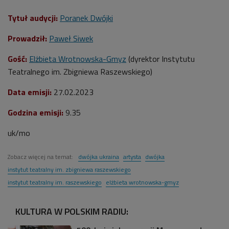
Tytuł audycji:
Poranek Dwójki
Prowadził:
Paweł Siwek
Gość:
Elżbieta Wrotnowska-Gmyz
(dyrektor Instytutu
Teatralnego im. Zbigniewa Raszewskiego)
Data emisji:
27
.02.2023
Godzina emisji:
9.35
uk/mo
Zobacz więcej na temat:
dwójka ukraina
artysta
dwójka
instytut teatralny im. zbigniewa raszewskiego
instytut teatralny im. raszewskiego
elżbieta wrotnowska-gmyz
KULTURA W POLSKIM RADIU: