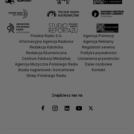
Polskie Radio S.A.
Agencja Promocji
Informacyjna Agencja Radiowa
Agencja Reklamy
Redakcja Katolicka
Regulamin serwisu
Redakcja Ekumeniczna
Polityka prywatności
Centrum Edukacji Medialnej
Ustawienia prywatności
Agencja Muzyczna Polskiego Radia
Dane osobowe
Studia nagraniowe i koncertowe
Kontakt
Sklep Polskiego Radia
Znajdziesz nas na