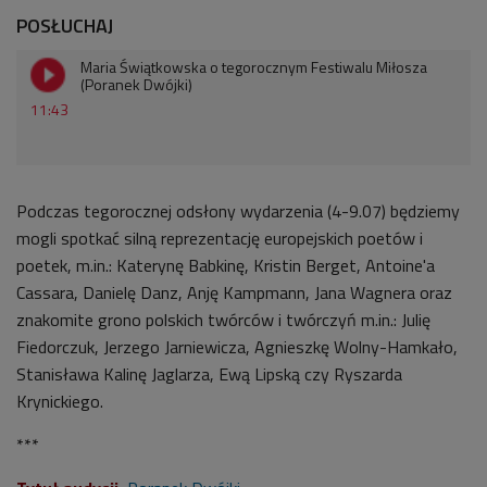
POSŁUCHAJ
Maria Świątkowska o tegorocznym Festiwalu Miłosza
(Poranek Dwójki)
11:43
Podczas tegorocznej odsłony wydarzenia (4-9.07) będziemy
mogli spotkać silną reprezentację europejskich poetów i
poetek, m.in.: Katerynę Babkinę, Kristin Berget, Antoine'a
Cassara, Danielę Danz, Anję Kampmann, Jana Wagnera oraz
znakomite grono polskich twórców i twórczyń m.in.: Julię
Fiedorczuk, Jerzego Jarniewicza, Agnieszkę Wolny-Hamkało,
Stanisława Kalinę Jaglarza, Ewą Lipską czy Ryszarda
Krynickiego.
***