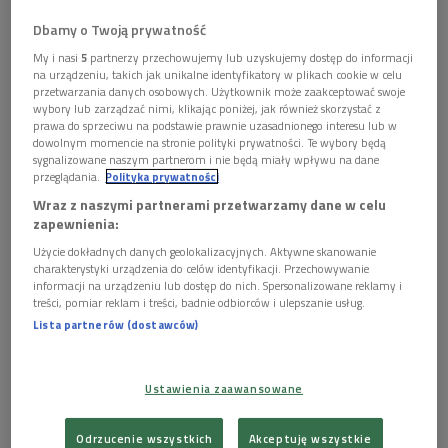
Dbamy o Twoją prywatność
Wisława Szymborska
Foto: Rafal Guz/Forum
My i nasi
5
partnerzy przechowujemy lub uzyskujemy dostęp do informacji
Zdjęcia, wyklejanki i mozaiki w Pałacu Potockich
na urządzeniu, takich jak unikalne identyfikatory w plikach cookie w celu
przetwarzania danych osobowych. Użytkownik może zaakceptować swoje
wybory lub zarządzać nimi, klikając poniżej, jak również skorzystać z
Rok 2023 to Rok Wisławy Szymborskiej
, dlatego
prawa do sprzeciwu na podstawie prawnie uzasadnionego interesu lub w
na Festiwalu Miłosza nie mogło zabraknąć wydarzeń
dowolnym momencie na stronie polityki prywatności. Te wybory będą
sygnalizowane naszym partnerom i nie będą miały wpływu na dane
związanych z krakowską noblistką.
przeglądania.
Polityka prywatności
- W Pałacu Potockich przy Rynku Głównym, głównym
Wraz z naszymi partnerami przetwarzamy dane w celu
zapewnienia:
centrum festiwalowym, będzie można podziwiać wystawy
Użycie dokładnych danych geolokalizacyjnych. Aktywne skanowanie
poświęcone poetce. Będą to zdjęcia wykonane przez słynną
charakterystyki urządzenia do celów identyfikacji. Przechowywanie
fotografkę Joannę Helander. Będzie też można zobaczyć
informacji na urządzeniu lub dostęp do nich. Spersonalizowane reklamy i
wyklejanki Joanny Więcław,
inspirowane słynnymi
treści, pomiar reklam i treści, badnie odbiorców i ulepszanie usług.
Lista partnerów (dostawców)
wyklejankami Wisławy Szymborskiej
, które będą nawiązywały
do konkretnych utworów noblistki. Będzie można również
podziwiać mozaiki Justyny Budzyn, także korespondujące z
Ustawienia zaawansowane
twórczością poetycką Szymborskiej - wymieniała Maria
Świątkowska.
Odrzucenie wszystkich
Akceptuję wszystkie