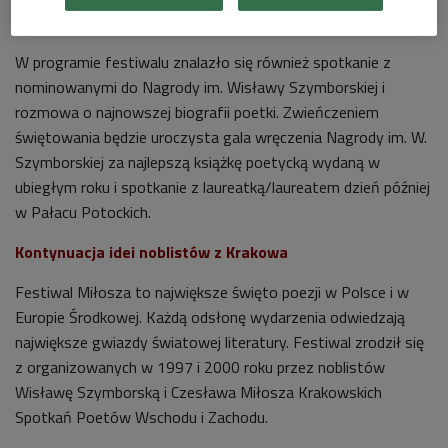
Nagroda Szymborskiej na Festiwalu Miłosza
W programie festiwalu znalazło się również spotkanie z
nominowanymi do Nagrody im. Wisławy Szymborskiej i
rozmowa o najnowszej biografii poetki. Zwieńczeniem
świętowania będzie uroczysta gala wręczenia Nagrody im. W.
Szymborskiej za najlepszą książkę poetycką wydaną w
ubiegłym roku i spotkanie z laureatką/laureatem dzień później
w Pałacu Potockich.
Kontynuacja idei noblistów z Krakowa
Festiwal Miłosza to największe święto poezji w Polsce i w
Europie Środkowej. Każdą odsłonę wydarzenia odwiedzają
największe gwiazdy światowej literatury. Festiwal zrodził się
z organizowanych w 1997 i 2000 roku przez noblistów
Wisławę Szymborską i Czesława Miłosza Krakowskich
Spotkań Poetów Wschodu i Zachodu.