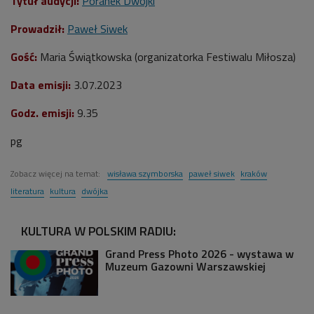
Tytuł audycji:
Poranek Dwójki
Prowadził:
Paweł Siwek
Gość:
Maria Świątkowska (organizatorka Festiwalu Miłosza)
Data emisji:
3.07.2023
Godz. emisji:
9.35
pg
Zobacz więcej na temat:
wisława szymborska
paweł siwek
kraków
literatura
kultura
dwójka
KULTURA W POLSKIM RADIU:
Grand Press Photo 2026 - wystawa w
Muzeum Gazowni Warszawskiej