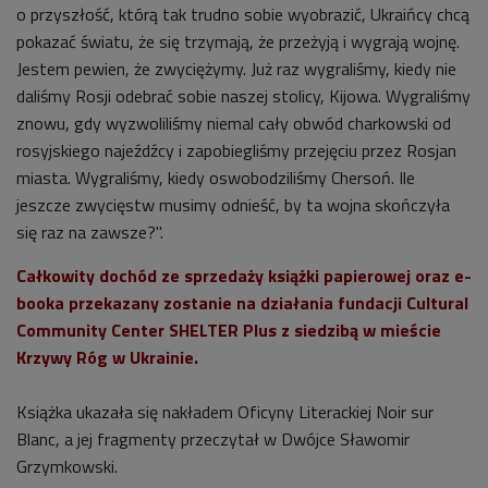
o przyszłość, którą tak trudno sobie wyobrazić, Ukraińcy chcą
pokazać światu, że się trzymają, że przeżyją i wygrają wojnę.
Jestem pewien, że zwyciężymy. Już raz wygraliśmy, kiedy nie
daliśmy Rosji odebrać sobie naszej stolicy, Kijowa. Wygraliśmy
znowu, gdy wyzwoliliśmy niemal cały obwód charkowski od
rosyjskiego najeźdźcy i zapobiegliśmy przejęciu przez Rosjan
miasta. Wygraliśmy, kiedy oswobodziliśmy Chersoń. Ile
jeszcze zwycięstw musimy odnieść, by ta wojna skończyła
się raz na zawsze?".
Całkowity dochód ze sprzedaży książki papierowej oraz e-
booka przekazany zostanie na działania fundacji Cultural
Community Center SHELTER Plus z siedzibą w mieście
Krzywy Róg w Ukrainie.
Książka ukazała się nakładem Oficyny Literackiej Noir sur
Blanc, a jej fragmenty przeczytał w Dwójce Sławomir
Grzymkowski.