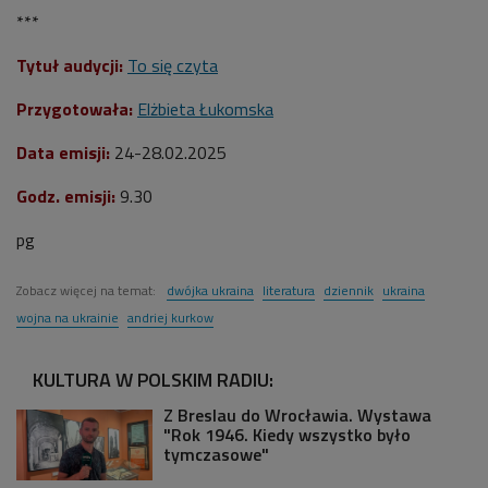
***
Tytuł audycji:
To się czyta
Przygotowała:
Elżbieta Łukomska
Data emisji:
24-28.02
.2025
Godz. emisji:
9.30
pg
Zobacz więcej na temat:
dwójka ukraina
literatura
dziennik
ukraina
wojna na ukrainie
andriej kurkow
KULTURA W POLSKIM RADIU:
Z Breslau do Wrocławia. Wystawa
"Rok 1946. Kiedy wszystko było
tymczasowe"