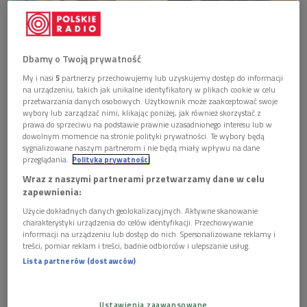
Dbamy o Twoją prywatność
Sławomir Grzymkowski z książką "Dziennik czasu wojny" Andrieja
My i nasi
5
partnerzy przechowujemy lub uzyskujemy dostęp do informacji
Kurkowa
Foto: Piotr Podlewski/PR
na urządzeniu, takich jak unikalne identyfikatory w plikach cookie w celu
przetwarzania danych osobowych. Użytkownik może zaakceptować swoje
Do czasu wojny
Andriej Kurkow
mieszkał w Kijowie wraz z
wybory lub zarządzać nimi, klikając poniżej, jak również skorzystać z
żoną i trójką dzieci. Międzynarodową sławę przyniosły mu
prawa do sprzeciwu na podstawie prawnie uzasadnionego interesu lub w
dowolnym momencie na stronie polityki prywatności. Te wybory będą
powieści, z których dziewięć zostało sfilmowanych. A "Jimi
sygnalizowane naszym partnerom i nie będą miały wpływu na dane
Hendrix we Lwowie" i "Srebrna kość" znalazły się na liście
przeglądania.
Polityka prywatności
nominowanych do The International Booker Prize w 2023 i
Wraz z naszymi partnerami przetwarzamy dane w celu
zapewnienia:
2024 roku. "Szare pszczoły" natomiast zakwalifikowane
zostały do ścisłego finału Literackiej Nagrody Europy
Użycie dokładnych danych geolokalizacyjnych. Aktywne skanowanie
charakterystyki urządzenia do celów identyfikacji. Przechowywanie
Środkowej Angelus w 2024 roku.
informacji na urządzeniu lub dostęp do nich. Spersonalizowane reklamy i
treści, pomiar reklam i treści, badnie odbiorców i ulepszanie usług.
Dziennik numer 2
Lista partnerów (dostawców)
"Dziennik czasu wojny", którego fragmenty czytać będziemy
w nadchodzącym tygodniu, to kontynuacja "Dziennika
Ustawienia zaawansowane