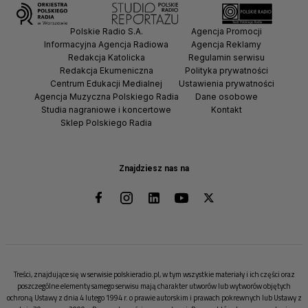
Polskie Radio S.A.
Agencja Promocji
Informacyjna Agencja Radiowa
Agencja Reklamy
Redakcja Katolicka
Regulamin serwisu
Redakcja Ekumeniczna
Polityka prywatności
Centrum Edukacji Medialnej
Ustawienia prywatności
Agencja Muzyczna Polskiego Radia
Dane osobowe
Studia nagraniowe i koncertowe
Kontakt
Sklep Polskiego Radia
Znajdziesz nas na
Treści, znajdujące się w serwisie polskieradio.pl, w tym wszystkie materiały i ich części oraz
poszczególne elementy samego serwisu mają charakter utworów lub wytworów objętych
ochroną Ustawy z dnia 4 lutego 1994 r. o prawie autorskim i prawach pokrewnych lub Ustawy z