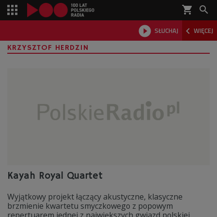
shopping_cart



SŁUCHAJ
WIĘCEJ

KRZYSZTOF HERDZIN
Kayah Royal Quartet
Wyjątkowy projekt łączący akustyczne, klasyczne
brzmienie kwartetu smyczkowego z popowym
repertuarem jednej z największych gwiazd polskiej