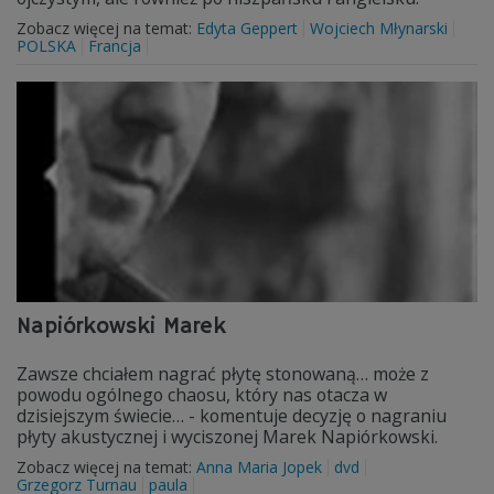
Zobacz więcej na temat:
Edyta Geppert
Wojciech Młynarski
POLSKA
Francja
Napiórkowski Marek
Zawsze chciałem nagrać płytę stonowaną… może z
powodu ogólnego chaosu, który nas otacza w
dzisiejszym świecie… - komentuje decyzję o nagraniu
płyty akustycznej i wyciszonej Marek Napiórkowski.
Zobacz więcej na temat:
Anna Maria Jopek
dvd
Grzegorz Turnau
paula