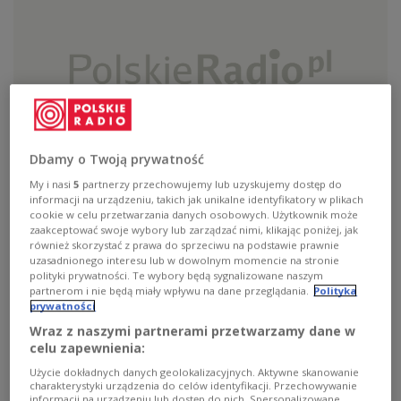
Dbamy o Twoją prywatność
Trzy kwadranse jazzu
My i nasi
5
partnerzy przechowujemy lub uzyskujemy dostęp do
informacji na urządzeniu, takich jak unikalne identyfikatory w plikach
cookie w celu przetwarzania danych osobowych. Użytkownik może
zaakceptować swoje wybory lub zarządzać nimi, klikając poniżej, jak
również skorzystać z prawa do sprzeciwu na podstawie prawnie
Zobacz więcej na temat:
chopin
Jazz
mazurek
uzasadnionego interesu lub w dowolnym momencie na stronie
polityki prywatności. Te wybory będą sygnalizowane naszym
partnerom i nie będą miały wpływu na dane przeglądania.
Polityka
prywatności
Wraz z naszymi partnerami przetwarzamy dane w
celu zapewnienia:
Użycie dokładnych danych geolokalizacyjnych. Aktywne skanowanie
charakterystyki urządzenia do celów identyfikacji. Przechowywanie
informacji na urządzeniu lub dostęp do nich. Spersonalizowane