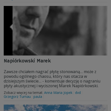
Napiórkowski Marek
Zawsze chciałem nagrać płytę stonowaną… może z
powodu ogólnego chaosu, który nas otacza w
dzisiejszym świecie… - komentuje decyzję o nagraniu
płyty akustycznej i wyciszonej Marek Napiórkowski.
Zobacz więcej na temat:
Anna Maria Jopek
dvd
Grzegorz Turnau
paula