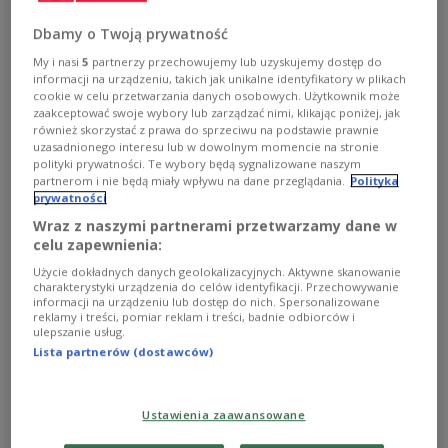
Embraer. Stuttgart to piąte miasto obsługiwane przez
Dbamy o Twoją prywatność
polskiego przewoźnika w Niemczech.
My i nasi
5
partnerzy przechowujemy lub uzyskujemy dostęp do
Zobacz więcej na temat:
POLSKA
GOSPODARKA
LOT
informacji na urządzeniu, takich jak unikalne identyfikatory w plikach
Warszawa
cookie w celu przetwarzania danych osobowych. Użytkownik może
zaakceptować swoje wybory lub zarządzać nimi, klikając poniżej, jak
również skorzystać z prawa do sprzeciwu na podstawie prawnie
uzasadnionego interesu lub w dowolnym momencie na stronie
polityki prywatności. Te wybory będą sygnalizowane naszym
partnerom i nie będą miały wpływu na dane przeglądania.
Polityka
prywatności
Wraz z naszymi partnerami przetwarzamy dane w
celu zapewnienia:
Użycie dokładnych danych geolokalizacyjnych. Aktywne skanowanie
charakterystyki urządzenia do celów identyfikacji. Przechowywanie
informacji na urządzeniu lub dostęp do nich. Spersonalizowane
reklamy i treści, pomiar reklam i treści, badnie odbiorców i
Zwycięstwo Laury Siegemund w
ulepszanie usług.
Lista partnerów (dostawców)
Stuttgarcie
Niemka Laura Siegemund pokonałaFrancuzkę Kristinę
Ustawienia zaawansowane
Mladenovic 6:1, 2:6, 7:6 (7-5) w finale halowego turnieju
tenisowego WTA na ziemnych kortach w Stuttgarcie