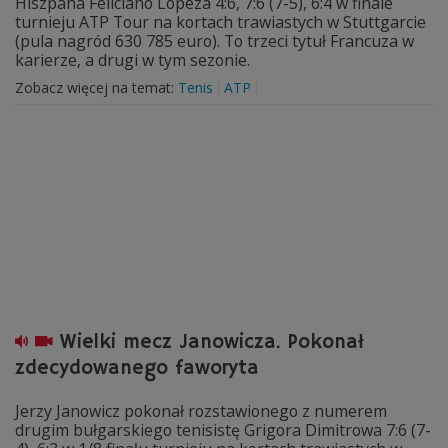
Hiszpana Feliciano Lopeza 4:6, 7:6 (7-5), 6:4 w finale
turnieju ATP Tour na kortach trawiastych w Stuttgarcie
(pula nagród 630 785 euro). To trzeci tytuł Francuza w
karierze, a drugi w tym sezonie.
Zobacz więcej na temat:
Tenis
ATP
Wielki mecz Janowicza. Pokonał
zdecydowanego faworyta
Jerzy Janowicz pokonał rozstawionego z numerem
drugim bułgarskiego tenisistę Grigora Dimitrowa 7:6 (7-