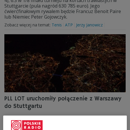
4), 6:3 w 1/8 finału turnieju na kortach trawiastych w
Stuttgarcie (pula nagród 630 785 euro). Jego
ćwierćfinałowym rywalem będzie Francuz Benoit Paire
lub Niemiec Peter Gojowczyk.
Zobacz więcej na temat:
Tenis
ATP
Jerzy Janowicz
PLL LOT uruchomiły połączenie z Warszawy
do Stuttgartu
PLL LOT wykonały pierwszy bezpośredni rejs z
Warszawy do Stuttgartu - poinformowała spółka. Rejsy
będą wykonywane przez cały tydzień samolotami typu