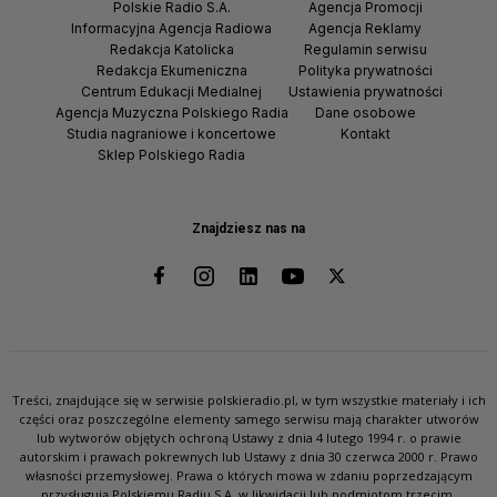
Polskie Radio S.A.
Agencja Promocji
Informacyjna Agencja Radiowa
Agencja Reklamy
Redakcja Katolicka
Regulamin serwisu
Redakcja Ekumeniczna
Polityka prywatności
Centrum Edukacji Medialnej
Ustawienia prywatności
Agencja Muzyczna Polskiego Radia
Dane osobowe
Studia nagraniowe i koncertowe
Kontakt
Sklep Polskiego Radia
Znajdziesz nas na
Treści, znajdujące się w serwisie polskieradio.pl, w tym wszystkie materiały i ich
części oraz poszczególne elementy samego serwisu mają charakter utworów
lub wytworów objętych ochroną Ustawy z dnia 4 lutego 1994 r. o prawie
autorskim i prawach pokrewnych lub Ustawy z dnia 30 czerwca 2000 r. Prawo
własności przemysłowej. Prawa o których mowa w zdaniu poprzedzającym
przysługują Polskiemu Radiu S.A. w likwidacji lub podmiotom trzecim.