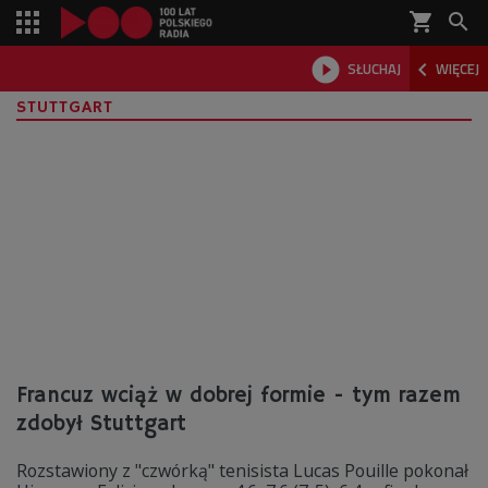
shopping_cart



SŁUCHAJ
WIĘCEJ

STUTTGART
Francuz wciąż w dobrej formie - tym razem
zdobył Stuttgart
Rozstawiony z "czwórką" tenisista Lucas Pouille pokonał