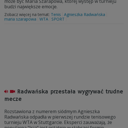
może być Maria Szarapowa, której występ w turnieju
budzi największe emocje.
Zobacz więcej na temat:
Tenis
Agnieszka Radwańska
maria szarapowa
WTA
SPORT
Radwańska przestała wygrywać trudne
mecze
Rozstawiona z numerem siódmym Agnieszka
Radwańska odpadła w pierwszej rundzie tenisowego
turnieju WTA w Stuttgarcie. Eksperci zauważają, że
popularna "Isia" jest ostatnio w słabszej formie.