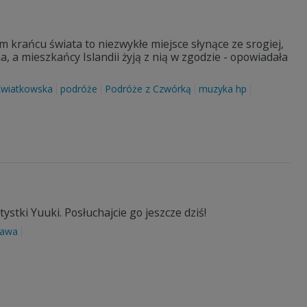
m krańcu świata to niezwykłe miejsce słynące ze srogiej,
, a mieszkańcy Islandii żyją z nią w zgodzie - opowiadała
Kwiatkowska
podróże
Podróże z Czwórką
muzyka hp
stki Yuuki. Posłuchajcie go jeszcze dziś!
zawa