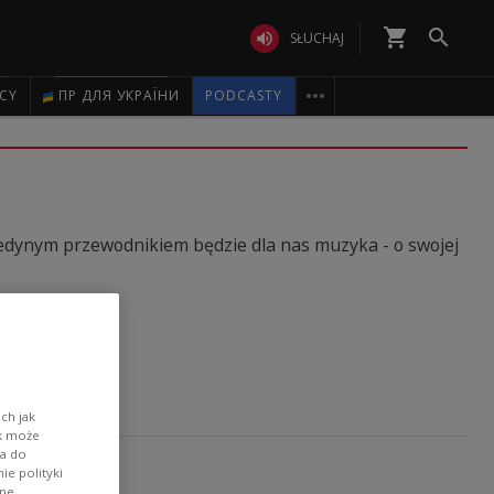
shopping_cart


SŁUCHAJ

ICY
ПР ДЛЯ УКРАЇНИ
PODCASTY
edynym przewodnikiem będzie dla nas muzyka - o swojej
ch jak
ik może
wa do
ką
e polityki
ane