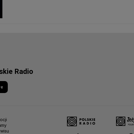
lskie Radio
re
ocji
amy
rwisu