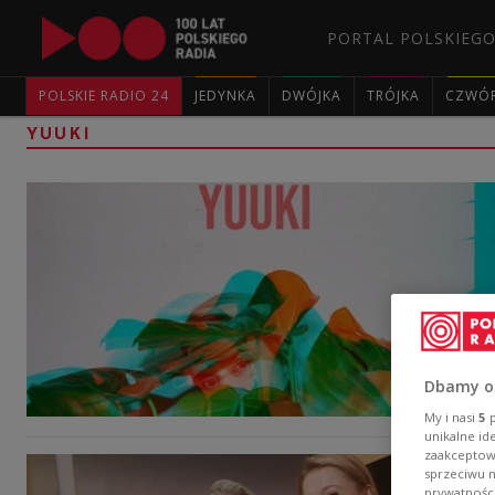
PORTAL POLSKIEGO
POLSKIE RADIO 24
JEDYNKA
DWÓJKA
TRÓJKA
CZWÓ
YUUKI
Dbamy o
My i nasi
5
p
unikalne id
zaakceptowa
sprzeciwu 
prywatnośc