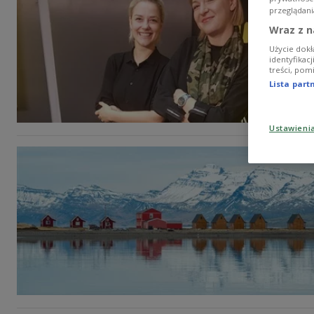
przeglądani
Wraz z n
Użycie dokł
identyfikac
treści, pom
Lista par
Ustawieni