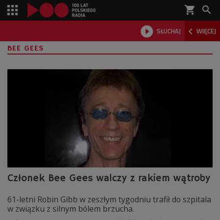
shopping_cart



SŁUCHAJ
WIĘCEJ

BEE GEES
Członek Bee Gees walczy z rakiem wątroby
61-letni Robin Gibb w zeszłym tygodniu trafił do szpitala
w związku z silnym bólem brzucha.