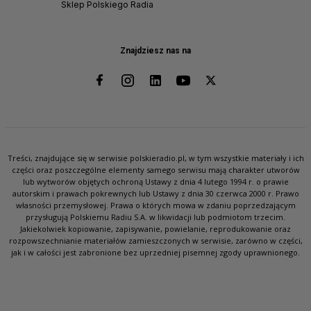
Sklep Polskiego Radia
Znajdziesz nas na
Treści, znajdujące się w serwisie polskieradio.pl, w tym wszystkie materiały i ich
części oraz poszczególne elementy samego serwisu mają charakter utworów
lub wytworów objętych ochroną Ustawy z dnia 4 lutego 1994 r. o prawie
autorskim i prawach pokrewnych lub Ustawy z dnia 30 czerwca 2000 r. Prawo
własności przemysłowej. Prawa o których mowa w zdaniu poprzedzającym
przysługują Polskiemu Radiu S.A. w likwidacji lub podmiotom trzecim.
Jakiekolwiek kopiowanie, zapisywanie, powielanie, reprodukowanie oraz
rozpowszechnianie materiałów zamieszczonych w serwisie, zarówno w części,
jak i w całości jest zabronione bez uprzedniej pisemnej zgody uprawnionego.