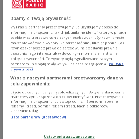
Dbamy o Twoją prywatność
My i nasi
5
partnerzy przechowujemy lub uzyskujemy dostęp do
informacji na urządzeniu, takich jak unikalne identyfikatory w plikach
cookie w celu przetwarzania danych osobowych. Użytkownik może
zaakceptować swoje wybory lub zarządzać nimi, klikając poniżej, jak
również skorzystać z prawa do sprzeciwu na podstawie prawnie
Mann i Gacek i piosenki o dziwnej treści
uzasadnionego interesu lub w dowolnym momencie na stronie
polityki prywatności. Te wybory będą sygnalizowane naszym
partnerom i nie będą miały wpływu na dane przeglądania.
Polityka
Tematem wtorkowej "W tonacji Trójki" były utwory m.in.
prywatności
o żurku, niewidomych meduzach, konkwistadorze i
telefonicznym stalkingu.
Wraz z naszymi partnerami przetwarzamy dane w
celu zapewnienia:
Zobacz więcej na temat:
Anna Gacek
gotowanie
Wojciech Młynarski
żurek
Użycie dokładnych danych geolokalizacyjnych. Aktywne skanowanie
charakterystyki urządzenia do celów identyfikacji. Przechowywanie
informacji na urządzeniu lub dostęp do nich. Spersonalizowane
reklamy i treści, pomiar reklam i treści, badnie odbiorców i
ulepszanie usług.
Lista partnerów (dostawców)
Ustawienia zaawansowane