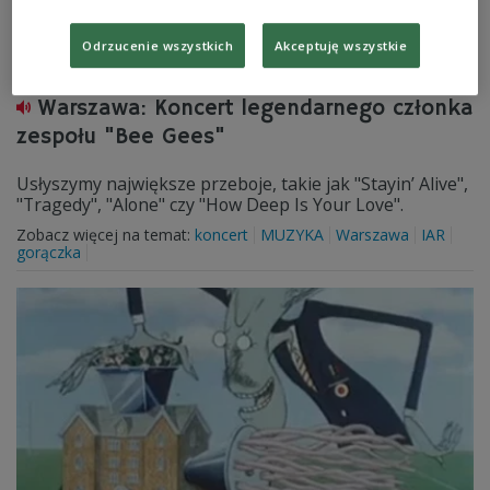
Odrzucenie wszystkich
Akceptuję wszystkie
Warszawa: Koncert legendarnego członka
zespołu "Bee Gees"
Usłyszymy największe przeboje, takie jak "Stayin’ Alive",
"Tragedy", "Alone" czy "How Deep Is Your Love".
Zobacz więcej na temat:
koncert
MUZYKA
Warszawa
IAR
gorączka