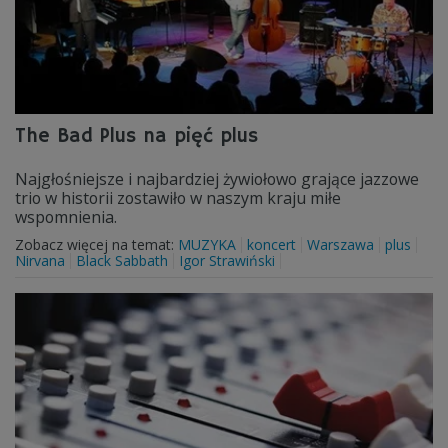
The Bad Plus na pięć plus
Najgłośniejsze i najbardziej żywiołowo grające jazzowe
trio w historii zostawiło w naszym kraju miłe
wspomnienia.
Zobacz więcej na temat:
MUZYKA
koncert
Warszawa
plus
Nirvana
Black Sabbath
Igor Strawiński