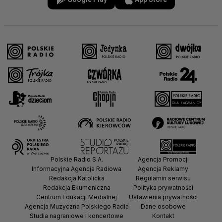
Polskie Radio S.A.
Agencja Promocji
Informacyjna Agencja Radiowa
Agencja Reklamy
Redakcja Katolicka
Regulamin serwisu
Redakcja Ekumeniczna
Polityka prywatności
Centrum Edukacji Medialnej
Ustawienia prywatności
Agencja Muzyczna Polskiego Radia
Dane osobowe
Studia nagraniowe i koncertowe
Kontakt