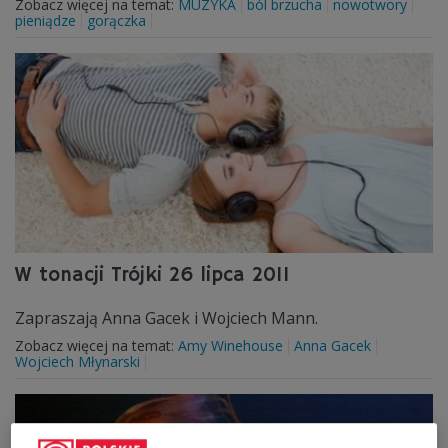
Zobacz więcej na temat:
MUZYKA
ból brzucha
nowotwory
pieniądze
gorączka
W tonacji Trójki 26 lipca 2011
Zapraszają Anna Gacek i Wojciech Mann.
Zobacz więcej na temat:
Amy Winehouse
Anna Gacek
Wojciech Młynarski