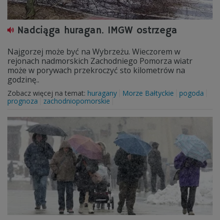
Nadciąga huragan. IMGW ostrzega
Najgorzej może być na Wybrzeżu. Wieczorem w
rejonach nadmorskich Zachodniego Pomorza wiatr
może w porywach przekroczyć sto kilometrów na
godzinę..
Zobacz więcej na temat:
huragany
Morze Bałtyckie
pogoda
prognoza
zachodniopomorskie