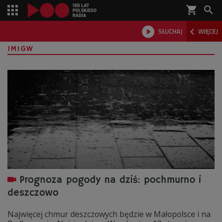
shopping_cart



SŁUCHAJ
WIĘCEJ

IMIGW
Prognoza pogody na dziś: pochmurno i
deszczowo
Najwięcej chmur deszczowych będzie w Małopolsce i na