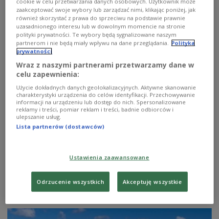
cookie w celu przetwarzania danych osobowych. Użytkownik może
zaakceptować swoje wybory lub zarządzać nimi, klikając poniżej, jak
również skorzystać z prawa do sprzeciwu na podstawie prawnie
uzasadnionego interesu lub w dowolnym momencie na stronie
polityki prywatności. Te wybory będą sygnalizowane naszym
partnerom i nie będą miały wpływu na dane przeglądania.
Polityka
prywatności
Wraz z naszymi partnerami przetwarzamy dane w
celu zapewnienia:
Użycie dokładnych danych geolokalizacyjnych. Aktywne skanowanie
charakterystyki urządzenia do celów identyfikacji. Przechowywanie
informacji na urządzeniu lub dostęp do nich. Spersonalizowane
Prognoza pogody: będzie chłodno i
reklamy i treści, pomiar reklam i treści, badnie odbiorców i
ulepszanie usług.
deszczowo
Lista partnerów (dostawców)
Wschodnia i północna Polska jest pod wpływem płytkiej
zatoki niżowej z chłodnym frontem atmosferycznym, od
Ustawienia zaawansowane
zachodu rozbudowuje się słaby klin wyżowy. Za frontem
zaczęła napływać chłodniejsza, polarno-morska masa
powietrza.
Odrzucenie wszystkich
Akceptuję wszystkie
Zobacz więcej na temat:
pogoda
prognoza pogody