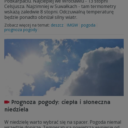
Podkarpaciu. Najcieplej we Wrocławiu - 13 stopni
Celsjusza. Najzimniej w Suwałkach - tam termometry
wskażą zaledwie 8 stopni. Odczuwalną temperaturę
będzie ponadto obniżał silny wiatr.
Zobacz więcej na temat:
deszcz
IMGW
pogoda
prognoza pogody
Prognoza pogody: ciepła i słoneczna
niedziela
W niedzielę warto wybrać się na spacer. Pogoda niemal
wszędzie dopisze. Temperatura powietrza wyniesie od