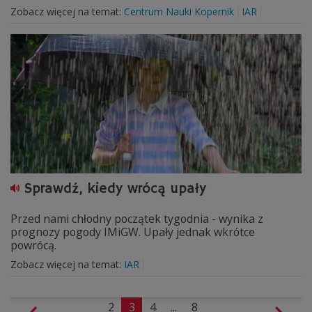
Zobacz więcej na temat:
Centrum Nauki Kopernik
IAR
Sprawdź, kiedy wrócą upały
Przed nami chłodny początek tygodnia - wynika z
prognozy pogody IMiGW. Upały jednak wkrótce
powrócą.
Zobacz więcej na temat:
IAR
2
3
4
...
8