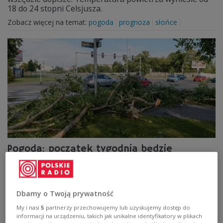
18 do 24 stopni Celsjusza.
Zobacz więcej na temat:
pogoda
prognoza
słońce
Pogoda: początek tygodnia będzie
spokojniejszy
Polska znajduje się na skraju klina wyżowego. Z zachodu
napływa nieco chłodniejsze powietrze polarno-morskie.
Dbamy o Twoją prywatność
Zobacz więcej na temat:
burza
pogoda
prognoza pogody
My i nasi
5
partnerzy przechowujemy lub uzyskujemy dostęp do
informacji na urządzeniu, takich jak unikalne identyfikatory w plikach