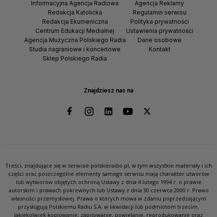
Informacyjna Agencja Radiowa
Agencja Reklamy
Redakcja Katolicka
Regulamin serwisu
Redakcja Ekumeniczna
Polityka prywatności
Centrum Edukacji Medialnej
Ustawienia prywatności
Agencja Muzyczna Polskiego Radia
Dane osobowe
Studia nagraniowe i koncertowe
Kontakt
Sklep Polskiego Radia
Znajdziesz nas na
Treści, znajdujące się w serwisie polskieradio.pl, w tym wszystkie materiały i ich
części oraz poszczególne elementy samego serwisu mają charakter utworów
lub wytworów objętych ochroną Ustawy z dnia 4 lutego 1994 r. o prawie
autorskim i prawach pokrewnych lub Ustawy z dnia 30 czerwca 2000 r. Prawo
własności przemysłowej. Prawa o których mowa w zdaniu poprzedzającym
przysługują Polskiemu Radiu S.A. w likwidacji lub podmiotom trzecim.
Jakiekolwiek kopiowanie, zapisywanie, powielanie, reprodukowanie oraz