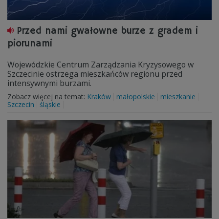
Przed nami gwałowne burze z gradem i
piorunami
Wojewódzkie Centrum Zarządzania Kryzysowego w
Szczecinie ostrzega mieszkańców regionu przed
intensywnymi burzami.
Zobacz więcej na temat:
Kraków
małopolskie
mieszkanie
Szczecin
śląskie