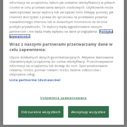
informacji na urządzeniu, takich jak unikalne identyfikatory w plikach
cookie w celu przetwarzania danych osobowych. Użytkownik może
zaakceptować swoje wybory lub zarządzać nimi, klikając poniżej, jak
również skorzystać z prawa do sprzeciwu na podstawie prawnie
uzasadnionego interesu lub w dowolnym momencie na stronie
polityki prywatności. Te wybory będą sygnalizowane naszym
partnerom i nie będą miały wpływu na dane przeglądania.
Polityka
prywatności
Wraz z naszymi partnerami przetwarzamy dane w
celu zapewnienia:
Użycie dokładnych danych geolokalizacyjnych. Aktywne skanowanie
charakterystyki urządzenia do celów identyfikacji. Przechowywanie
To ostatnie dni dobrej pogody - zobacz
informacji na urządzeniu lub dostęp do nich. Spersonalizowane
prognozę
reklamy i treści, pomiar reklam i treści, badnie odbiorców i
ulepszanie usług.
Lista partnerów (dostawców)
To ostatnie dni ładnej pogody - alarmuje IMiGW. W
środę w całym kraju będzie padać, a od czwartku
gwałtowne ochłodzenie. Wtorek to ostatni dobry dzień
na spacer, czy piknik.
Ustawienia zaawansowane
Zobacz więcej na temat:
Europa
POLSKA
Bałtyk
Odrzucenie wszystkich
Akceptuję wszystkie