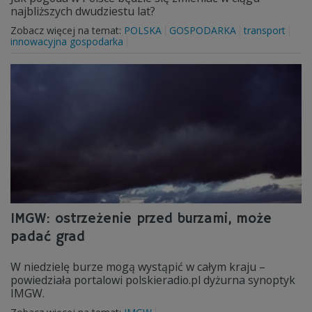
najbliższych dwudziestu lat?
Zobacz więcej na temat:
POLSKA
GOSPODARKA
transport
innowacyjna gospodarka
IMGW: ostrzeżenie przed burzami, może
padać grad
W niedzielę burze mogą wystąpić w całym kraju –
powiedziała portalowi polskieradio.pl dyżurna synoptyk
IMGW.