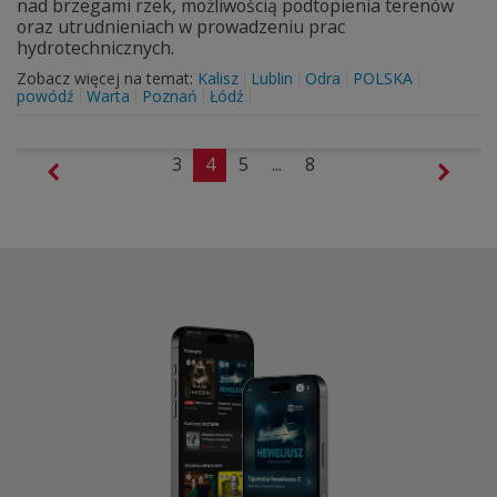
nad brzegami rzek, możliwością podtopienia terenów
oraz utrudnieniach w prowadzeniu prac
hydrotechnicznych.
Zobacz więcej na temat:
Kalisz
Lublin
Odra
POLSKA
powódź
Warta
Poznań
Łódź
3
4
5
...
8