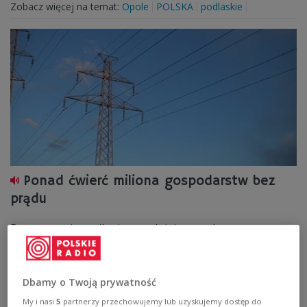
Zobacz więcej na temat:
Opole
POLSKA
podlaskie
Ponad ćwierć miliona gospodarstw bez
prądu
Przywracanie zasilania utrudniają powalone przez
wichurę konary drzew na traktach dojazdowych do
miejsc awarii.
Zobacz więcej na temat:
Bydgoszcz
Gdańsk
IAR
Dbamy o Twoją prywatność
Jelenia Góra
My i nasi
5
partnerzy przechowujemy lub uzyskujemy dostęp do