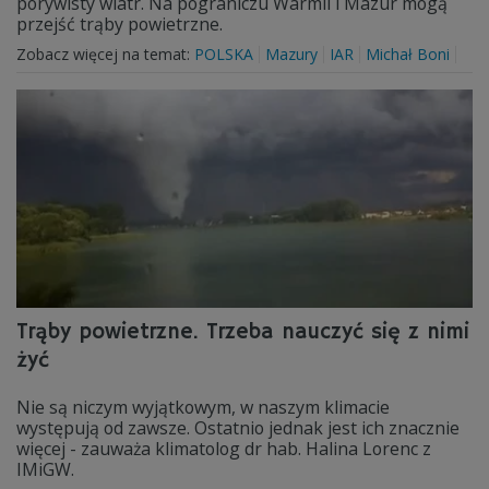
porywisty wiatr. Na pograniczu Warmii i Mazur mogą
przejść trąby powietrzne.
Zobacz więcej na temat:
POLSKA
Mazury
IAR
Michał Boni
Trąby powietrzne. Trzeba nauczyć się z nimi
żyć
Nie są niczym wyjątkowym, w naszym klimacie
występują od zawsze. Ostatnio jednak jest ich znacznie
więcej - zauważa klimatolog dr hab. Halina Lorenc z
IMiGW.