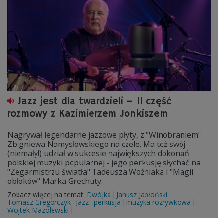
Jazz jest dla twardzieli – II część
rozmowy z Kazimierzem Jonkiszem
Nagrywał legendarne jazzowe płyty, z "Winobraniem"
Zbigniewa Namysłowskiego na czele. Ma też swój
(niemały!) udział w sukcesie największych dokonań
polskiej muzyki popularnej - jego perkusję słychać na
"Zegarmistrzu światła" Tadeusza Woźniaka i "Magii
obłoków" Marka Grechuty.
Zobacz więcej na temat:
Dwójka
Janusz Jabłoński
Tomasz Gregorczyk
Jazz
perkusja
muzyka rozrywkowa
Wojtek Mazolewski