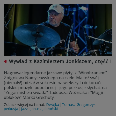
Wywiad z Kazimierzem Jonkiszem, część I
Nagrywał legendarne jazzowe płyty, z "Winobraniem"
Zbigniewa Namysłowskiego na czele. Ma też swój
(niemały!) udział w sukcesie największych dokonań
polskiej muzyki popularnej - jego perkusję słychać na
"Zegarmistrzu światła" Tadeusza Woźniaka i "Magii
obłoków" Marka Grechuty.
Zobacz więcej na temat:
Dwójka
Tomasz Gregorczyk
perkusja
Jazz
Janusz Jabłoński