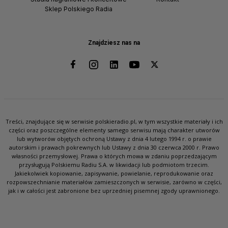
Sklep Polskiego Radia
Znajdziesz nas na
Treści, znajdujące się w serwisie polskieradio.pl, w tym wszystkie materiały i ich
części oraz poszczególne elementy samego serwisu mają charakter utworów
lub wytworów objętych ochroną Ustawy z dnia 4 lutego 1994 r. o prawie
autorskim i prawach pokrewnych lub Ustawy z dnia 30 czerwca 2000 r. Prawo
własności przemysłowej. Prawa o których mowa w zdaniu poprzedzającym
przysługują Polskiemu Radiu S.A. w likwidacji lub podmiotom trzecim.
Jakiekolwiek kopiowanie, zapisywanie, powielanie, reprodukowanie oraz
rozpowszechnianie materiałów zamieszczonych w serwisie, zarówno w części,
jak i w całości jest zabronione bez uprzedniej pisemnej zgody uprawnionego.