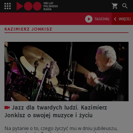
shopping_cart



SŁUCHAJ
WIĘCEJ

KAZIMIERZ JONKISZ
Jazz dla twardych ludzi. Kazimierz
Jonkisz o swojej muzyce i życiu
Na pytanie o to, czego życzyć mu w dniu jubileuszu,