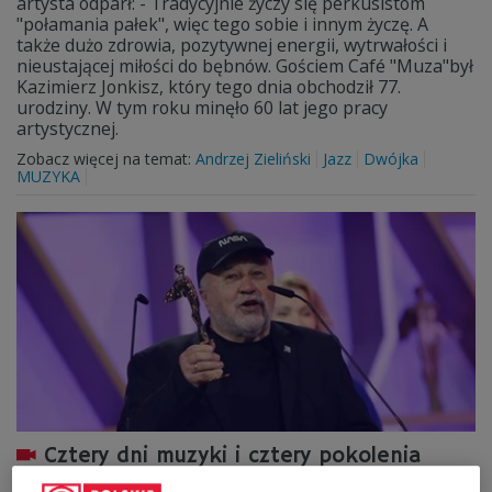
artysta odparł: - Tradycyjnie życzy się perkusistom
"połamania pałek", więc tego sobie i innym życzę. A
także dużo zdrowia, pozytywnej energii, wytrwałości i
nieustającej miłości do bębnów. Gościem Café "Muza"był
Kazimierz Jonkisz, który tego dnia obchodził 77.
urodziny. W tym roku minęło 60 lat jego pracy
artystycznej.
Zobacz więcej na temat:
Andrzej Zieliński
Jazz
Dwójka
MUZYKA
Cztery dni muzyki i cztery pokolenia
jazzu na senie. Jazz Jamboree po raz 67.