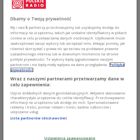
Jubileusze, legendy sceny jazzowej, spotkania a do tego
ogrom muzyki. To wszystko czekać będzie na festiwalu
Dbamy o Twoją prywatność
Jazz Jamboree 2025. Tegoroczny program zdominują
My i nasi
5
partnerzy przechowujemy lub uzyskujemy dostęp do
projekty specjalne gwiazd polskiego jazzu: Piotra
informacji na urządzeniu, takich jak unikalne identyfikatory w plikach
Damasiewicza, Adama Pierończyka i Kazimierza
cookie w celu przetwarzania danych osobowych. Użytkownik może
Jonkisza.
zaakceptować swoje wybory lub zarządzać nimi, klikając poniżej, jak
również skorzystać z prawa do sprzeciwu na podstawie prawnie
Zobacz więcej na temat:
Jazz Jamboree
Roch Siciński
Dwójka
Jazz
KULTURA
Mariusz Adamiak
uzasadnionego interesu lub w dowolnym momencie na stronie
polityki prywatności. Te wybory będą sygnalizowane naszym
partnerom i nie będą miały wpływu na dane przeglądania.
Polityka
prywatności
Wraz z naszymi partnerami przetwarzamy dane w
celu zapewnienia:
Użycie dokładnych danych geolokalizacyjnych. Aktywne skanowanie
charakterystyki urządzenia do celów identyfikacji. Przechowywanie
informacji na urządzeniu lub dostęp do nich. Spersonalizowane
reklamy i treści, pomiar reklam i treści, badnie odbiorców i
ulepszanie usług.
Lista partnerów (dostawców)
Puławy - miasto, które rozsławili
Ustawienia zaawansowane