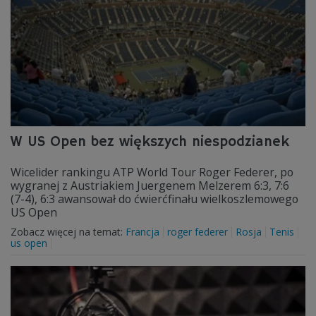
W US Open bez większych niespodzianek
Wicelider rankingu ATP World Tour Roger Federer, po
wygranej z Austriakiem Juergenem Melzerem 6:3, 7:6
(7-4), 6:3 awansował do ćwierćfinału wielkoszlemowego
US Open
Zobacz więcej na temat:
Francja
roger federer
Rosja
Tenis
us open