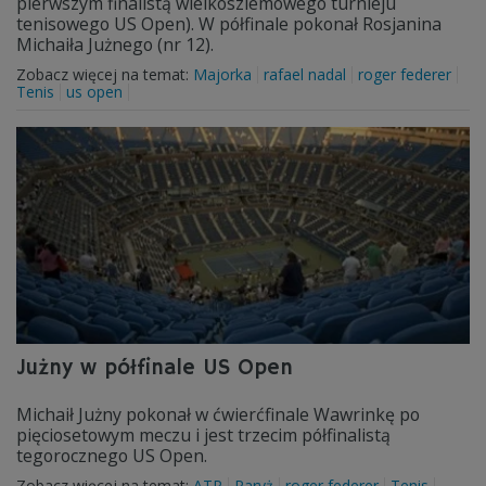
pierwszym finalistą wielkoszlemowego turnieju
tenisowego US Open). W półfinale pokonał Rosjanina
Michaiła Jużnego (nr 12).
Zobacz więcej na temat:
Majorka
rafael nadal
roger federer
Tenis
us open
Jużny w półfinale US Open
Michaił Jużny pokonał w ćwierćfinale Wawrinkę po
pięciosetowym meczu i jest trzecim półfinalistą
tegorocznego US Open.
Zobacz więcej na temat:
ATP
Paryż
roger federer
Tenis