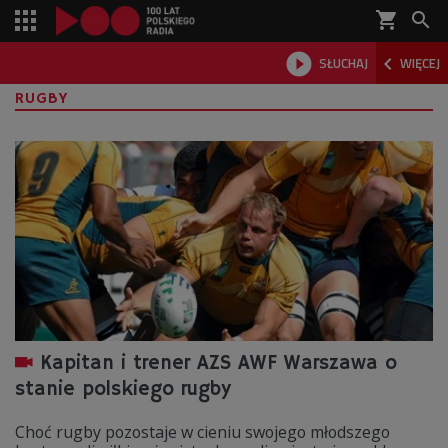
shopping_cart



SŁUCHAJ
WIĘCEJ

RUGBY
Kapitan i trener AZS AWF Warszawa o
stanie polskiego rugby
Choć rugby pozostaje w cieniu swojego młodszego