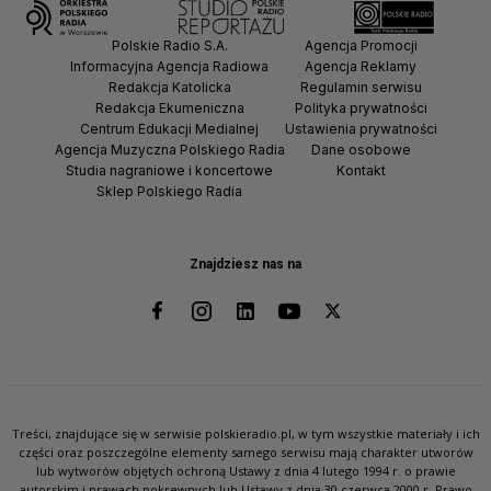
Polskie Radio S.A.
Agencja Promocji
Informacyjna Agencja Radiowa
Agencja Reklamy
Redakcja Katolicka
Regulamin serwisu
Redakcja Ekumeniczna
Polityka prywatności
Centrum Edukacji Medialnej
Ustawienia prywatności
Agencja Muzyczna Polskiego Radia
Dane osobowe
Studia nagraniowe i koncertowe
Kontakt
Sklep Polskiego Radia
Znajdziesz nas na
Treści, znajdujące się w serwisie polskieradio.pl, w tym wszystkie materiały i ich
części oraz poszczególne elementy samego serwisu mają charakter utworów
lub wytworów objętych ochroną Ustawy z dnia 4 lutego 1994 r. o prawie
autorskim i prawach pokrewnych lub Ustawy z dnia 30 czerwca 2000 r. Prawo