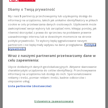
Toulousain a Sale Sharks. Na kilka minut przed
rozpoczęciem spotkania spadochroniarz, który miał
Dbamy o Twoją prywatność
dostarczyć piłkę na murawę... utknął na dachu stadionu.
My i nasi
5
partnerzy przechowujemy lub uzyskujemy dostęp do
Zobacz więcej na temat:
SPORT
Francja
Tuluza
informacji na urządzeniu, takich jak unikalne identyfikatory w plikach
inne dyscypliny
cookie w celu przetwarzania danych osobowych. Użytkownik może
zaakceptować swoje wybory lub zarządzać nimi, klikając poniżej, jak
również skorzystać z prawa do sprzeciwu na podstawie prawnie
uzasadnionego interesu lub w dowolnym momencie na stronie
polityki prywatności. Te wybory będą sygnalizowane naszym
partnerom i nie będą miały wpływu na dane przeglądania.
Polityka
prywatności
Wraz z naszymi partnerami przetwarzamy dane w
celu zapewnienia:
Użycie dokładnych danych geolokalizacyjnych. Aktywne skanowanie
charakterystyki urządzenia do celów identyfikacji. Przechowywanie
informacji na urządzeniu lub dostęp do nich. Spersonalizowane
reklamy i treści, pomiar reklam i treści, badnie odbiorców i
ulepszanie usług.
Rugby w "Miejskim folklorze"
Lista partnerów (dostawców)
Czwórkowe studio odwiedzą dwie rugbystki: Liwia
Strupińska i Ilona Zajszlug, reprezentantki Polski i
Ustawienia zaawansowane
wicemistrzynie.