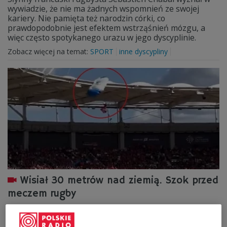
wywiadzie, że nie ma żadnych wspomnień ze swojej
kariery. Nie pamięta też narodzin córki, co
prawdopodobnie jest efektem wstrząśnień mózgu, a
więc często spotykanego urazu w jego dyscyplinie.
Zobacz więcej na temat:
SPORT
inne dyscypliny
Wisiał 30 metrów nad ziemią. Szok przed
meczem rugby
Do nietypowej sytuacji doszło przed meczem 1/8 finału
Pucharu Europy Mistrzów Rugby pomiędzy Stade