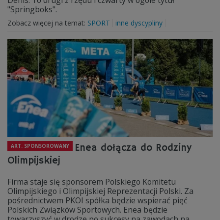
Denis. To drugi z rzędu i czwarty w ogóle tytuł
"Springboks".
Zobacz więcej na temat:
SPORT
inne dyscypliny
Enea dołącza do Rodziny
ART. SPONSOROWANY
Olimpijskiej
Firma staje się sponsorem Polskiego Komitetu
Olimpijskiego i Olimpijskiej Reprezentacji Polski. Za
pośrednictwem PKOI spółka będzie wspierać pięć
Polskich Związków Sportowych. Enea będzie
towarzyszyć w drodze po sukcesy na zawodach na