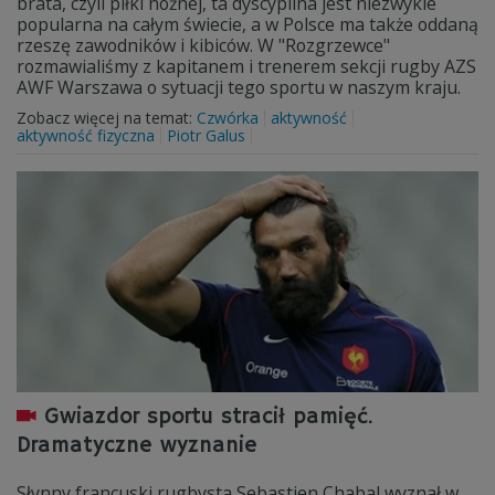
brata, czyli piłki nożnej, ta dyscyplina jest niezwykle
popularna na całym świecie, a w Polsce ma także oddaną
rzeszę zawodników i kibiców. W "Rozgrzewce"
rozmawialiśmy z kapitanem i trenerem sekcji rugby AZS
AWF Warszawa o sytuacji tego sportu w naszym kraju.
Zobacz więcej na temat:
Czwórka
aktywność
aktywność fizyczna
Piotr Galus
Gwiazdor sportu stracił pamięć.
Dramatyczne wyznanie
Słynny francuski rugbysta Sebastien Chabal wyznał w