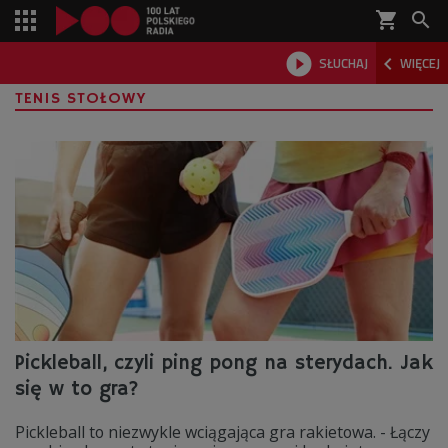
shopping_cart



SŁUCHAJ
WIĘCEJ

TENIS STOŁOWY
Pickleball, czyli ping pong na sterydach. Jak
się w to gra?
Pickleball to niezwykle wciągająca gra rakietowa. - Łączy