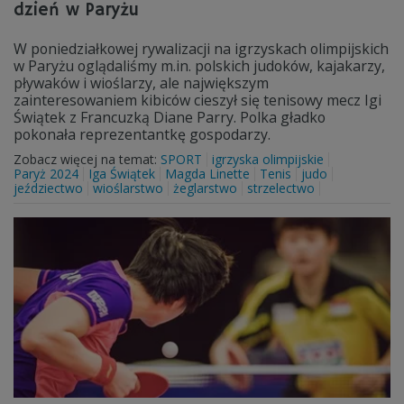
dzień w Paryżu
W poniedziałkowej rywalizacji na igrzyskach olimpijskich
w Paryżu oglądaliśmy m.in. polskich judoków, kajakarzy,
pływaków i wioślarzy, ale największym
zainteresowaniem kibiców cieszył się tenisowy mecz Igi
Świątek z Francuzką Diane Parry. Polka gładko
pokonała reprezentantkę gospodarzy.
Zobacz więcej na temat:
SPORT
igrzyska olimpijskie
Paryż 2024
Iga Świątek
Magda Linette
Tenis
judo
jeździectwo
wioślarstwo
żeglarstwo
strzelectwo