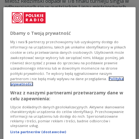
Miłosz Redzimski odpadł w 1/8 finału turnieju singla w
odbywających się w austriackim Linzu mistrzostwach
Europy w tenisie stołowym. Polak przegrał z Francuzem
Alexisem Lebrunem 0:4 (5:11, 6:11, 8:11, 5:11). W sobotę
Redzimski i Maciej Kubik odpadli też w ćwierćfinale
debla.
Dbamy o Twoją prywatność
Zobacz więcej na temat:
SPORT
inne dyscypliny
My i nasi
5
partnerzy przechowujemy lub uzyskujemy dostęp do
informacji na urządzeniu, takich jak unikalne identyfikatory w plikach
cookie w celu przetwarzania danych osobowych. Użytkownik może
zaakceptować swoje wybory lub zarządzać nimi, klikając poniżej, jak
również skorzystać z prawa do sprzeciwu na podstawie prawnie
uzasadnionego interesu lub w dowolnym momencie na stronie
polityki prywatności. Te wybory będą sygnalizowane naszym
partnerom i nie będą miały wpływu na dane przeglądania.
Polityka
prywatności
Wraz z naszymi partnerami przetwarzamy dane w
celu zapewnienia:
Użycie dokładnych danych geolokalizacyjnych. Aktywne skanowanie
charakterystyki urządzenia do celów identyfikacji. Przechowywanie
informacji na urządzeniu lub dostęp do nich. Spersonalizowane
Dzień rekordów w Paryżu. Mirosław i
reklamy i treści, pomiar reklam i treści, badnie odbiorców i
Duplantis bohaterami
ulepszanie usług.
Lista partnerów (dostawców)