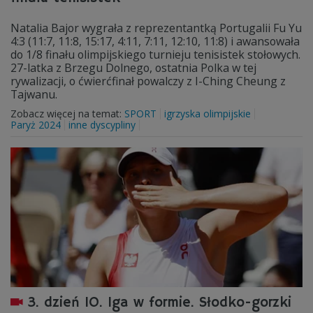
Natalia Bajor wygrała z reprezentantką Portugalii Fu Yu
4:3 (11:7, 11:8, 15:17, 4:11, 7:11, 12:10, 11:8) i awansowała
do 1/8 finału olimpijskiego turnieju tenisistek stołowych.
27-latka z Brzegu Dolnego, ostatnia Polka w tej
rywalizacji, o ćwierćfinał powalczy z I-Ching Cheung z
Tajwanu.
Zobacz więcej na temat:
SPORT
igrzyska olimpijskie
Paryż 2024
inne dyscypliny
3. dzień IO. Iga w formie. Słodko-gorzki