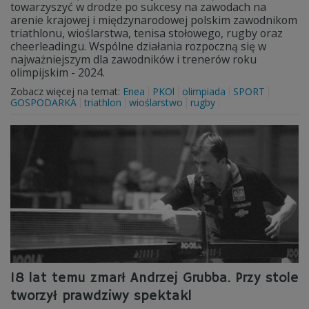
towarzyszyć w drodze po sukcesy na zawodach na
arenie krajowej i międzynarodowej polskim zawodnikom
triathlonu, wioślarstwa, tenisa stołowego, rugby oraz
cheerleadingu. Wspólne działania rozpoczną się w
najważniejszym dla zawodników i trenerów roku
olimpijskim - 2024.
Zobacz więcej na temat:
Enea
PKOl
olimpiada
SPORT
GOSPODARKA
triathlon
wioślarstwo
rugby
18 lat temu zmarł Andrzej Grubba. Przy stole
tworzył prawdziwy spektakl