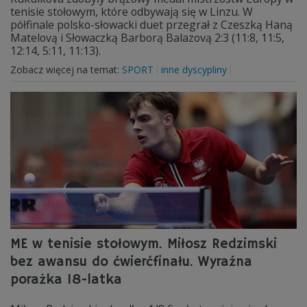
tenisie stołowym, które odbywają się w Linzu. W
półfinale polsko-słowacki duet przegrał z Czeszką Haną
Matelovą i Słowaczką Barborą Balazovą 2:3 (11:8, 11:5,
12:14, 5:11, 11:13).
Zobacz więcej na temat:
SPORT
inne dyscypliny
ME w tenisie stołowym. Miłosz Redzimski
bez awansu do ćwierćfinału. Wyraźna
porażka 18-latka