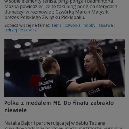
w sobie elementy tenisa, ping-ponga i badmintona.
Można powiedzieć, że to taki ping pong na sterydach -
tłumaczył w rozmowie z Czwórką Marcin Matysik,
prezes Polskiego Związku Pickleballu.
Zobacz więcej na temat:
Tenis
Czwórka
hobby
zabawa
Jędrzej Rosiewicz
Polka z medalem ME. Do finału zabrakło
niewiele
Natalia Bajor i partnerująca jej w deblu Tatiana
Kukulkova zdobyły brązowy medal mistrzostw Europy w