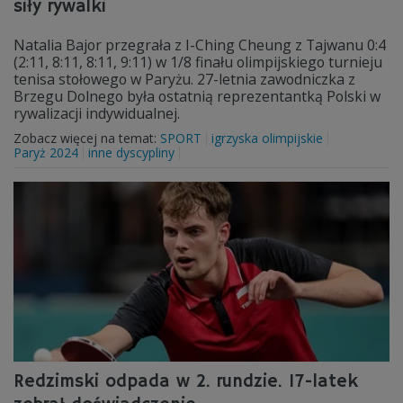
siły rywalki
Natalia Bajor przegrała z I-Ching Cheung z Tajwanu 0:4
(2:11, 8:11, 8:11, 9:11) w 1/8 finału olimpijskiego turnieju
tenisa stołowego w Paryżu. 27-letnia zawodniczka z
Brzegu Dolnego była ostatnią reprezentantką Polski w
rywalizacji indywidualnej.
Zobacz więcej na temat:
SPORT
igrzyska olimpijskie
Paryż 2024
inne dyscypliny
Redzimski odpada w 2. rundzie. 17-latek