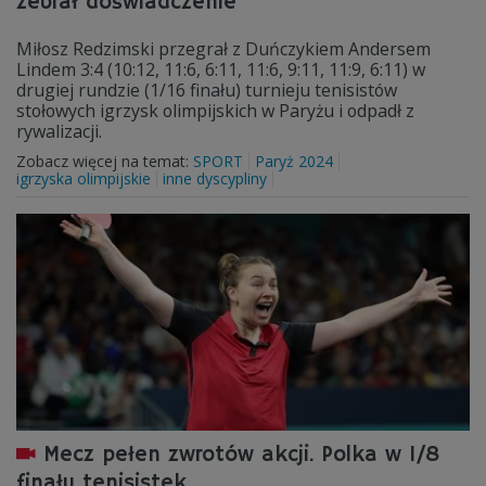
zebrał doświadczenie
Miłosz Redzimski przegrał z Duńczykiem Andersem
Lindem 3:4 (10:12, 11:6, 6:11, 11:6, 9:11, 11:9, 6:11) w
drugiej rundzie (1/16 finału) turnieju tenisistów
stołowych igrzysk olimpijskich w Paryżu i odpadł z
rywalizacji.
Zobacz więcej na temat:
SPORT
Paryż 2024
igrzyska olimpijskie
inne dyscypliny
Mecz pełen zwrotów akcji. Polka w 1/8
finału tenisistek