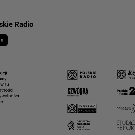
lskie Radio
re
ocji
amy
rwisu
atności
ywatności
we