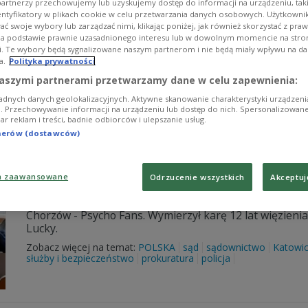
uniewinniony
artnerzy przechowujemy lub uzyskujemy dostęp do informacji na urządzeniu, taki
entyfikatory w plikach cookie w celu przetwarzania danych osobowych. Użytkown
ć swoje wybory lub zarządzać nimi, klikając poniżej, jak również skorzystać z pra
Sąd Apelacyjny w Warszawie prawomocnie uniewinnił Igo
na podstawie prawnie uzasadnionego interesu lub w dowolnym momencie na stroni
policji Marka Papały. Zbrodnia sprzed ćwierć wieku, która
i. Te wybory będą sygnalizowane naszym partnerom i nie będą miały wpływu na d
pozostaje niewyjaśniona.
a.
Polityka prywatności
Zobacz więcej na temat:
POLSKA
policja
policja polska
Mare
aszymi partnerami przetwarzamy dane w celu zapewnienia:
prokuratura
zabójstwo
III RP
adnych danych geolokalizacyjnych. Aktywne skanowanie charakterystyki urządzen
ji. Przechowywanie informacji na urządzeniu lub dostęp do nich. Spersonalizowane
iar reklam i treści, badnie odbiorców i ulepszanie usług.
tnerów (dostawców)
"Maślak" i "Lucky" skazani. Zapadł wyr
gangu Psycho Fans
a zaawansowane
Odrzucenie wszystkich
Akceptuj
Sąd Okręgowy w Katowicach wydał wyrok ws. głównych
Chorzów - Psycho Fans. Wymierzył karę 12 lat więzienia 
Lucky.
Zobacz więcej na temat:
POLSKA
sąd
sądownictwo
Katowi
służby i bezpieczeństwo
prokuratura
policja