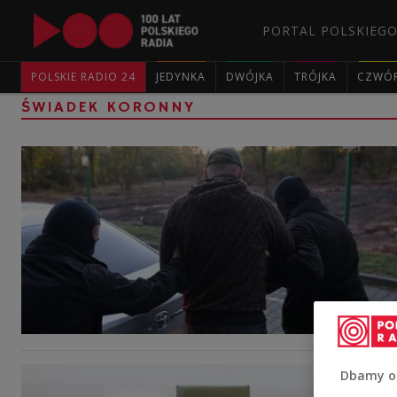
PORTAL POLSKIEGO
POLSKIE RADIO 24
JEDYNKA
DWÓJKA
TRÓJKA
CZWÓ
ŚWIADEK KORONNY
Dbamy o