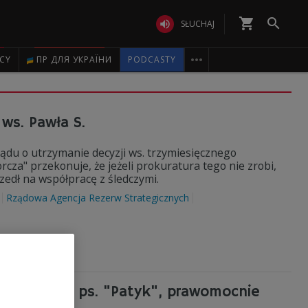
shopping_cart


SŁUCHAJ

ICY
ПР ДЛЯ УКРАЇНИ
PODCASTY
ws. Pawła S.
sądu o utrzymanie decyzji ws. trzymiesięcznego
cza" przekonuje, że jeżeli prokuratura tego nie zrobi,
szedł na współpracę z śledczymi.
Rządowa Agencja Rezerw Strategicznych
y. Igor M., ps. "Patyk", prawomocnie