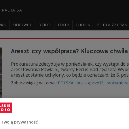
 RADIA SA
RKA
KIEROWCY
DZIECI
TEATR
CHOPIN
PR DLA ZAGRAN

Areszt czy współpraca? Kluczowa chwila 
Prokuratura zdecyduje w poniedziałek, czy wystąpi do 
aresztowania Pawła S., twórcy Red is Bad. "Gazeta Wybor
areszt zostanie uchylony, co będzie oznaczało, że S. po
Zobacz więcej na temat:
POLSKA
przestępczość
prokuratura
Wyrok ws. zabójstwa gen. Marka Papał
 Twoją prywatność