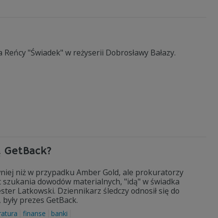
a Reńcy "Świadek" w reżyserii Dobrosławy Bałazy.
ą GetBack?
niej niż w przypadku Amber Gold, ale prokuratorzy
 szukania dowodów materialnych, "idą" w świadka
ter Latkowski. Dziennikarz śledczy odnosił się do
, były prezes GetBack.
ratura
finanse
banki