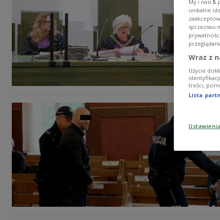
My i nasi
5
p
unikalne id
zaakceptowa
sprzeciwu 
prywatnośc
przeglądani
Wraz z n
Użycie dokł
identyfikac
treści, pom
Lista par
Ustawieni