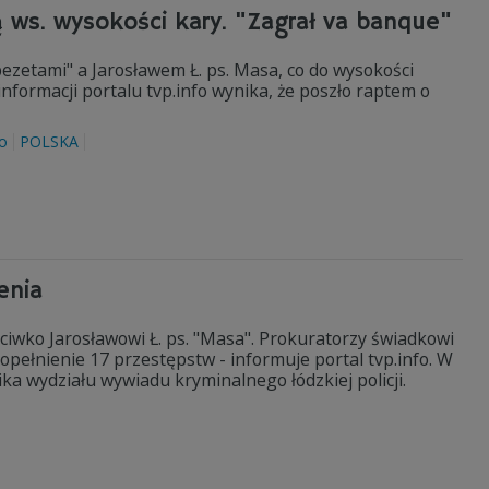
ą ws. wysokości kary. "Zagrał va banque"
pezetami" a Jarosławem Ł. ps. Masa, co do wysokości
formacji portalu tvp.info wynika, że poszło raptem o
o
POLSKA
enia
ciwko Jarosławowi Ł. ps. "Masa". Prokuratorzy świadkowi
pełnienie 17 przestępstw - informuje portal tvp.info. W
ka wydziału wywiadu kryminalnego łódzkiej policji.