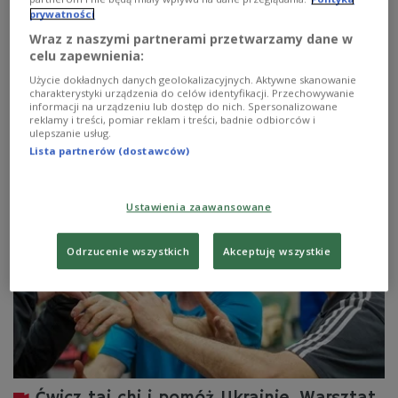
prywatności
Żyjemy w świecie, w którym im szybciej, tym lepiej. Nie
Wraz z naszymi partnerami przetwarzamy dane w
zastanawiamy się, w jakim tempie chodzimy, skoro inny
celu zapewnienia:
za chwilę mogą nas wyprzedzić. Nie słuchamy swojego
Użycie dokładnych danych geolokalizacyjnych. Aktywne skanowanie
ciała, ale wymagamy od niego pełnej dyspozycyjności.
charakterystyki urządzenia do celów identyfikacji. Przechowywanie
Tymczasem świadomy ruch to klucz do dobrostanu - o
informacji na urządzeniu lub dostęp do nich. Spersonalizowane
czym przekonują organizatorzy Ogólnopolskiego
reklamy i treści, pomiar reklam i treści, badnie odbiorców i
Festiwalu Energii Świadomego Ruchu QiFit.
ulepszanie usług.
Lista partnerów (dostawców)
Zobacz więcej na temat:
Czwórka
STYL ŻYCIA
ruch
aktywność fizyczna
Kasia Dydo
Hanna Dołęgowska
Ustawienia zaawansowane
Odrzucenie wszystkich
Akceptuję wszystkie