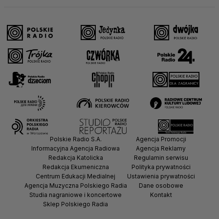
Polskie Radio S.A.
Agencja Promocji
Informacyjna Agencja Radiowa
Agencja Reklamy
Redakcja Katolicka
Regulamin serwisu
Redakcja Ekumeniczna
Polityka prywatności
Centrum Edukacji Medialnej
Ustawienia prywatności
Agencja Muzyczna Polskiego Radia
Dane osobowe
Studia nagraniowe i koncertowe
Kontakt
Sklep Polskiego Radia