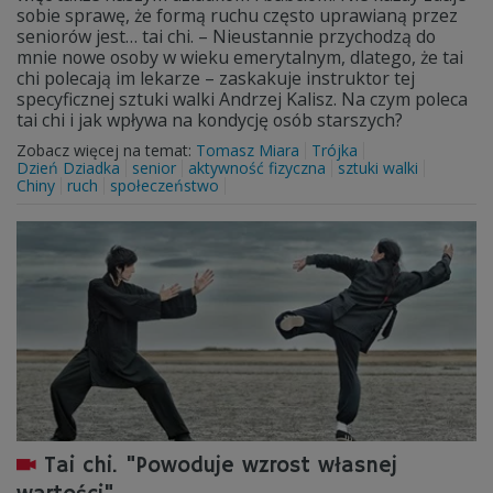
sobie sprawę, że formą ruchu często uprawianą przez
seniorów jest… tai chi. – Nieustannie przychodzą do
mnie nowe osoby w wieku emerytalnym, dlatego, że tai
chi polecają im lekarze – zaskakuje instruktor tej
specyficznej sztuki walki Andrzej Kalisz. Na czym poleca
tai chi i jak wpływa na kondycję osób starszych?
Zobacz więcej na temat:
Tomasz Miara
Trójka
Dzień Dziadka
senior
aktywność fizyczna
sztuki walki
Chiny
ruch
społeczeństwo
Tai chi. "Powoduje wzrost własnej