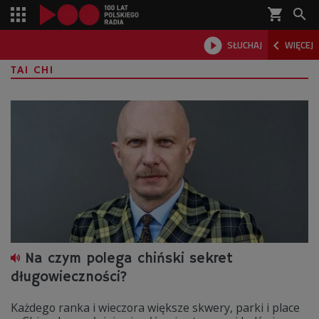
shopping_cart



SŁUCHAJ
WIĘCEJ

TAI CHI
Na czym polega chiński sekret
długowieczności?
Każdego ranka i wieczora większe skwery, parki i place