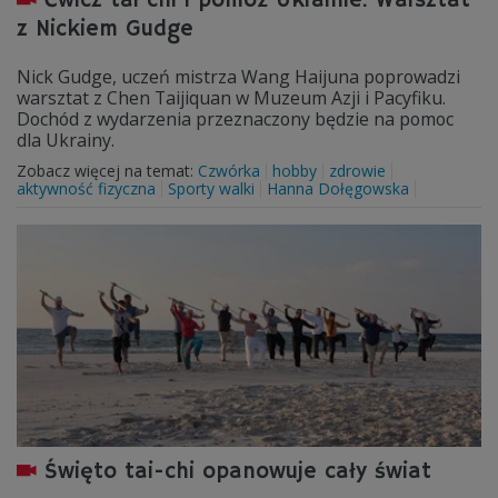
Ćwicz tai chi i pomóż Ukrainie. Warsztat
z Nickiem Gudge
Nick Gudge, uczeń mistrza Wang Haijuna poprowadzi
warsztat z Chen Taijiquan w Muzeum Azji i Pacyfiku.
Dochód z wydarzenia przeznaczony będzie na pomoc
dla Ukrainy.
Zobacz więcej na temat:
Czwórka
hobby
zdrowie
aktywność fizyczna
Sporty walki
Hanna Dołęgowska
Święto tai-chi opanowuje cały świat