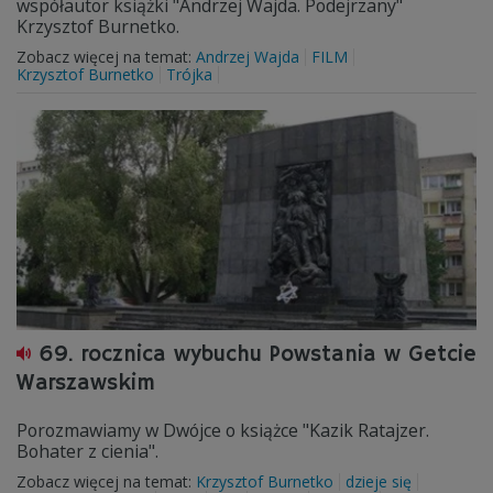
współautor książki "Andrzej Wajda. Podejrzany"
Krzysztof Burnetko.
Zobacz więcej na temat:
Andrzej Wajda
FILM
Krzysztof Burnetko
Trójka
69. rocznica wybuchu Powstania w Getcie
Warszawskim
Porozmawiamy w Dwójce o książce "Kazik Ratajzer.
Bohater z cienia".
Zobacz więcej na temat:
Krzysztof Burnetko
dzieje się