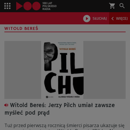
shopping_cart



SŁUCHAJ
WIĘCEJ

WITOLD BEREŚ
Witold Bereś: Jerzy Pilch umiał zawsze
myśleć pod prąd
Tuż przed pierwszą rocznicą śmierci pisarza ukazuje się