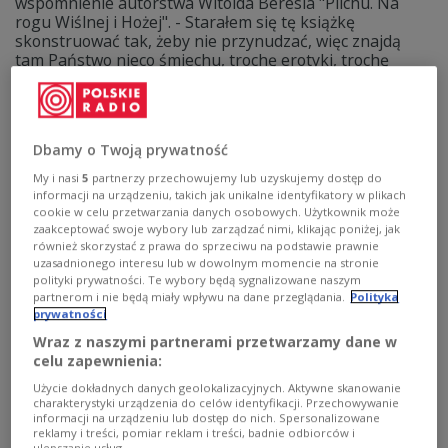
wspomnienie autorstwa Witolda Beresia "Pilchu. Na
rogu Wiślnej i Hożej". - Starałem się tę książkę
skonstruować tak, żeby nie przynudzać, więc znajdą
tam Państwo nieco śmiechu, trochę erotyki, trochę
skandali alkoholowo-towarzyskich, ale rzeczywiście
książka tam dominuje - mówił on na antenie Dwójki.
Zobacz więcej na temat:
Dwójka
Jerzy Pilch
KSIĄŻKA
wspomnienie
literatura
Dorota Gacek
Dbamy o Twoją prywatność
My i nasi
5
partnerzy przechowujemy lub uzyskujemy dostęp do
informacji na urządzeniu, takich jak unikalne identyfikatory w plikach
cookie w celu przetwarzania danych osobowych. Użytkownik może
zaakceptować swoje wybory lub zarządzać nimi, klikając poniżej, jak
również skorzystać z prawa do sprzeciwu na podstawie prawnie
uzasadnionego interesu lub w dowolnym momencie na stronie
polityki prywatności. Te wybory będą sygnalizowane naszym
partnerom i nie będą miały wpływu na dane przeglądania.
Polityka
prywatności
Wraz z naszymi partnerami przetwarzamy dane w
celu zapewnienia:
Użycie dokładnych danych geolokalizacyjnych. Aktywne skanowanie
Czesław Okińczyc – "Polak z żelaza"
charakterystyki urządzenia do celów identyfikacji. Przechowywanie
informacji na urządzeniu lub dostęp do nich. Spersonalizowane
reklamy i treści, pomiar reklam i treści, badnie odbiorców i
Takie miano nadał polskiemu działaczowi na Litwie Jan