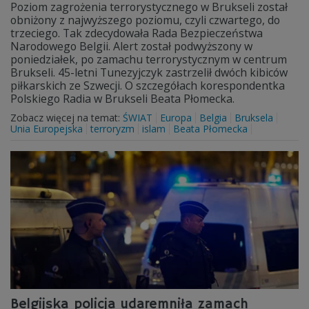
Poziom zagrożenia terrorystycznego w Brukseli został
obniżony z najwyższego poziomu, czyli czwartego, do
trzeciego. Tak zdecydowała Rada Bezpieczeństwa
Narodowego Belgii. Alert został podwyższony w
poniedziałek, po zamachu terrorystycznym w centrum
Brukseli. 45-letni Tunezyjczyk zastrzelił dwóch kibiców
piłkarskich ze Szwecji. O szczegółach korespondentka
Polskiego Radia w Brukseli Beata Płomecka.
Zobacz więcej na temat:
ŚWIAT
Europa
Belgia
Bruksela
Unia Europejska
terroryzm
islam
Beata Płomecka
Belgijska policja udaremniła zamach