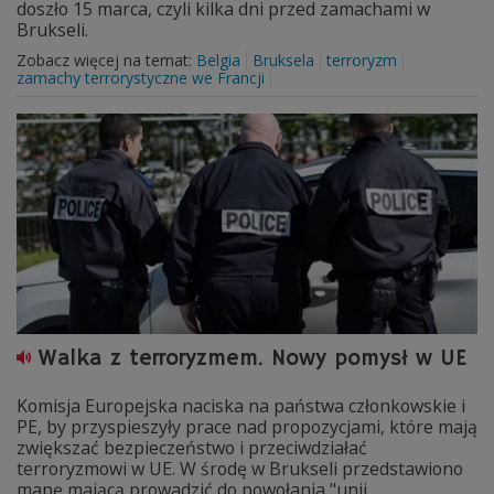
doszło 15 marca, czyli kilka dni przed zamachami w
Brukseli.
Zobacz więcej na temat:
Belgia
Bruksela
terroryzm
zamachy terrorystyczne we Francji
Walka z terroryzmem. Nowy pomysł w UE
Komisja Europejska naciska na państwa członkowskie i
PE, by przyspieszyły prace nad propozycjami, które mają
zwiększać bezpieczeństwo i przeciwdziałać
terroryzmowi w UE. W środę w Brukseli przedstawiono
mapę mającą prowadzić do powołania "unii