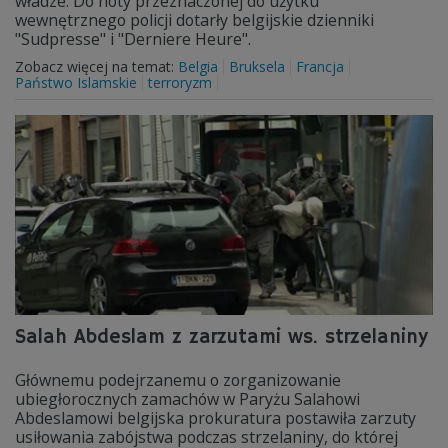
władze. Do noty przeznaczonej do użytku
wewnętrznego policji dotarły belgijskie dzienniki
"Sudpresse" i "Derniere Heure".
Zobacz więcej na temat:
Belgia
Bruksela
Francja
Państwo Islamskie
terroryzm
Salah Abdeslam z zarzutami ws. strzelaniny
Głównemu podejrzanemu o zorganizowanie
ubiegłorocznych zamachów w Paryżu Salahowi
Abdeslamowi belgijska prokuratura postawiła zarzuty
usiłowania zabójstwa podczas strzelaniny, do której