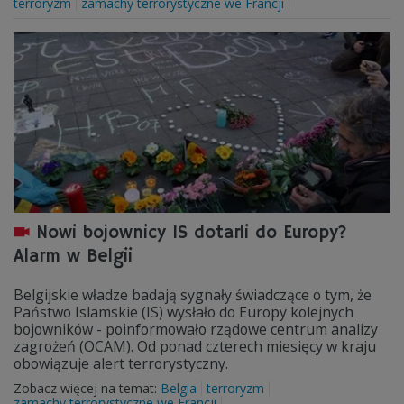
terroryzm
zamachy terrorystyczne we Francji
Nowi bojownicy IS dotarli do Europy?
Alarm w Belgii
Belgijskie władze badają sygnały świadczące o tym, że
Państwo Islamskie (IS) wysłało do Europy kolejnych
bojowników - poinformowało rządowe centrum analizy
zagrożeń (OCAM). Od ponad czterech miesięcy w kraju
obowiązuje alert terrorystyczny.
Zobacz więcej na temat:
Belgia
terroryzm
zamachy terrorystyczne we Francji