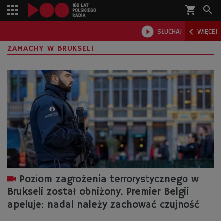
shopping_cart



SŁUCHAJ
WIĘCEJ

ZAMACHY W BRUKSELI
Poziom zagrożenia terrorystycznego w
Brukseli został obniżony. Premier Belgii
apeluje: nadal należy zachować czujność