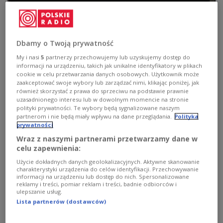
Piąta rocznica zamachów w Brukseli.
Uczczono pamięć 32 ofiar, w tym Polki
Dbamy o Twoją prywatność
W Brukseli minutą ciszy uczczono pamięć ofiar ataków
My i nasi
5
partnerzy przechowujemy lub uzyskujemy dostęp do
terrorystycznych sprzed pięciu lat. Rano 22 marca 2016
informacji na urządzeniu, takich jak unikalne identyfikatory w plikach
r. terroryści zaatakowali na międzynarodowym lotnisku i
cookie w celu przetwarzania danych osobowych. Użytkownik może
w metrze zabijając 32 osoby, w tym Polkę i raniąc ponad
zaakceptować swoje wybory lub zarządzać nimi, klikając poniżej, jak
300 osób. Uroczystości upamiętniające ofiary zamachów
również skorzystać z prawa do sprzeciwu na podstawie prawnie
odbyły się w kilku miejscach w Brukseli.
uzasadnionego interesu lub w dowolnym momencie na stronie
polityki prywatności. Te wybory będą sygnalizowane naszym
Zobacz więcej na temat:
Belgia
Bruksela
zamach
terroryzm
partnerom i nie będą miały wpływu na dane przeglądania.
Polityka
Państwo Islamskie
zamachy w Europie
Beata Płomecka
prywatności
ŚWIAT
Wraz z naszymi partnerami przetwarzamy dane w
celu zapewnienia:
Użycie dokładnych danych geolokalizacyjnych. Aktywne skanowanie
charakterystyki urządzenia do celów identyfikacji. Przechowywanie
informacji na urządzeniu lub dostęp do nich. Spersonalizowane
reklamy i treści, pomiar reklam i treści, badnie odbiorców i
ulepszanie usług.
Lista partnerów (dostawców)