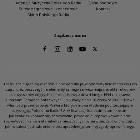
Agencja Muzyczna Polskiego Radia
Dane osobowe
Studia nagraniowe i koncertowe
Kontakt
Sklep Polskiego Radia
Znajdziesz nas na
Treści, znajdujące się w serwisie polskieradio.pl, w tym wszystkie materiały i ich
części oraz poszczególne elementy samego serwisu mają charakter utworów
lub wytworów objętych ochroną Ustawy z dnia 4 lutego 1994 r. o prawie
autorskim i prawach pokrewnych lub Ustawy z dnia 30 czerwca 2000 r. Prawo
własności przemysłowej. Prawa o których mowa w zdaniu poprzedzającym
przysługują Polskiemu Radiu S.A. w likwidacji lub podmiotom trzecim.
Jakiekolwiek kopiowanie, zapisywanie, powielanie, reprodukowanie oraz
rozpowszechnianie materiałów zamieszczonych w serwisie, zarówno w części,
jak i w całości jest zabronione bez uprzedniej pisemnej zgody uprawnionego.