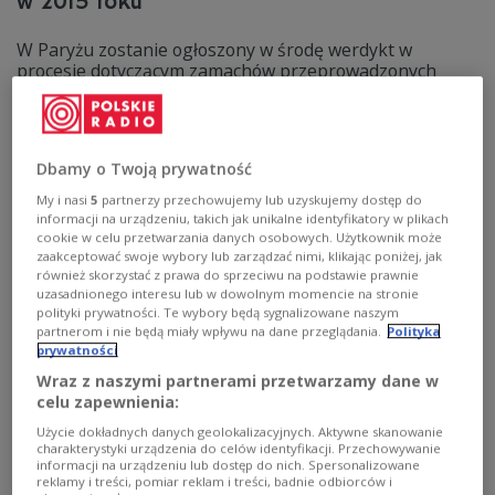
w 2015 roku
W Paryżu zostanie ogłoszony w środę werdykt w
procesie dotyczącym zamachów przeprowadzonych
przez terrorystów Państwa Islamskiego w stolicy Francji
w 2015 roku. Dwudziestu oskarżonych było sądzonych
za współudział w serii ataków, w których zginęło 130
osób. Były to najbardziej krwawe ataki we Francji od
Dbamy o Twoją prywatność
czasu drugiej wojny światowej.
My i nasi
5
partnerzy przechowujemy lub uzyskujemy dostęp do
Zobacz więcej na temat:
ŚWIAT
Europa
Francja
Paryż
sąd
informacji na urządzeniu, takich jak unikalne identyfikatory w plikach
terroryzm
cookie w celu przetwarzania danych osobowych. Użytkownik może
zaakceptować swoje wybory lub zarządzać nimi, klikając poniżej, jak
również skorzystać z prawa do sprzeciwu na podstawie prawnie
uzasadnionego interesu lub w dowolnym momencie na stronie
polityki prywatności. Te wybory będą sygnalizowane naszym
partnerom i nie będą miały wpływu na dane przeglądania.
Polityka
prywatności
Wraz z naszymi partnerami przetwarzamy dane w
celu zapewnienia:
Użycie dokładnych danych geolokalizacyjnych. Aktywne skanowanie
charakterystyki urządzenia do celów identyfikacji. Przechowywanie
informacji na urządzeniu lub dostęp do nich. Spersonalizowane
reklamy i treści, pomiar reklam i treści, badnie odbiorców i