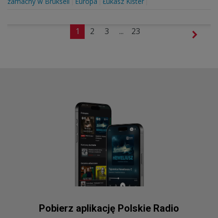
zamachy w Brukseli
Europa
Łukasz Kister
1
2
3
...
23
Pobierz aplikację Polskie Radio