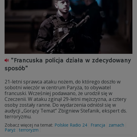
"Francuska policja działa w zdecydowany
sposób"
21-letni sprawca ataku nożem, do którego doszło w
sobotni wieczór w centrum Paryża, to obywatel
francuski. Wcześniej podawano, że urodził się w
Czeczenii. W ataku zginął 29-letni mężczyzna, a cztery
osoby zostały ranne. Do wydarzenia odniósł się w
audycji „Gorący Temat” Zbigniew Stefanik, ekspert ds.
terroryzmu.
Zobacz więcej na temat:
Polskie Radio 24
Francja
zamach
Paryż
terroryzm