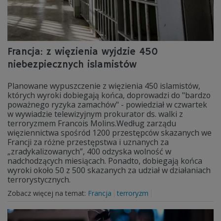
Francja: z więzienia wyjdzie 450
niebezpiecznych islamistów
Planowane wypuszczenie z więzienia 450 islamistów,
których wyroki dobiegają końca, doprowadzi do "bardzo
poważnego ryzyka zamachów" - powiedział w czwartek
w wywiadzie telewizyjnym prokurator ds. walki z
terroryzmem Francois Molins.Według zarządu
więziennictwa spośród 1200 przestępców skazanych we
Francji za różne przestępstwa i uznanych za
„zradykalizowanych”, 400 odzyska wolność w
nadchodzących miesiącach. Ponadto, dobiegają końca
wyroki około 50 z 500 skazanych za udział w działaniach
terrorystycznych.
Zobacz więcej na temat:
Francja
terroryzm