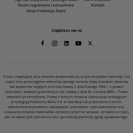
Studia nagraniowe i koncertowe
Kontakt
Sklep Polskiego Radia
Znajdziesz nas na
Treści, znajdujące się w serwisie polskieradio.pl, w tym wszystkie materiały i ich
części oraz poszczególne elementy samego serwisu mają charakter utworów
lub wytworów objętych ochroną Ustawy z dnia 4 lutego 1994 r. o prawie
autorskim i prawach pokrewnych lub Ustawy z dnia 30 czerwca 2000 r. Prawo
własności przemysłowej. Prawa o których mowa w zdaniu poprzedzającym
przysługują Polskiemu Radiu S.A. w likwidacji lub podmiotom trzecim.
Jakiekolwiek kopiowanie, zapisywanie, powielanie, reprodukowanie oraz
rozpowszechnianie materiałów zamieszczonych w serwisie, zarówno w części,
jak i w całości jest zabronione bez uprzedniej pisemnej zgody uprawnionego.