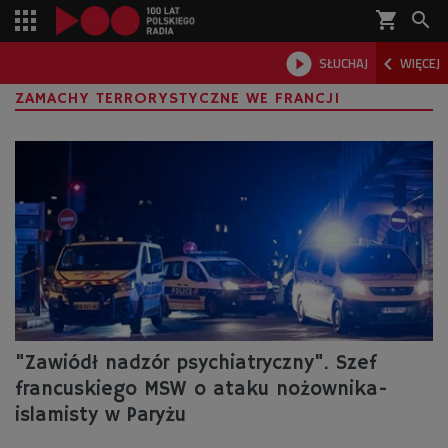
shopping_cart



SŁUCHAJ
WIĘCEJ

ZAMACHY TERRORYSTYCZNE WE FRANCJI
"Zawiódł nadzór psychiatryczny". Szef
francuskiego MSW o ataku nożownika-
islamisty w Paryżu