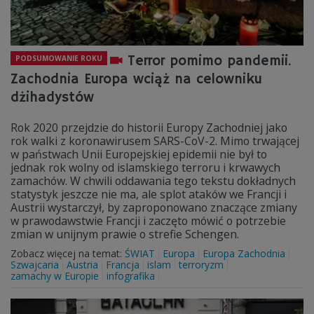
Terror pomimo pandemii.
PODSUMOWANIE ROKU
Zachodnia Europa wciąż na celowniku
dżihadystów
Rok 2020 przejdzie do historii Europy Zachodniej jako
rok walki z koronawirusem SARS-CoV-2. Mimo trwającej
w państwach Unii Europejskiej epidemii nie był to
jednak rok wolny od islamskiego terroru i krwawych
zamachów. W chwili oddawania tego tekstu dokładnych
statystyk jeszcze nie ma, ale splot ataków we Francji i
Austrii wystarczył, by zaproponowano znaczące zmiany
w prawodawstwie Francji i zaczęto mówić o potrzebie
zmian w unijnym prawie o strefie Schengen.
Zobacz więcej na temat:
ŚWIAT
Europa
Europa Zachodnia
Szwajcaria
Austria
Francja
islam
terroryzm
zamachy w Europie
infografika