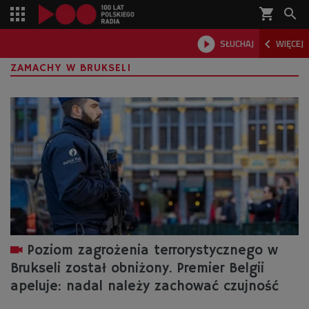
shopping_cart



SŁUCHAJ
WIĘCEJ

ZAMACHY W BRUKSELI
Poziom zagrożenia terrorystycznego w
Brukseli został obniżony. Premier Belgii
apeluje: nadal należy zachować czujność