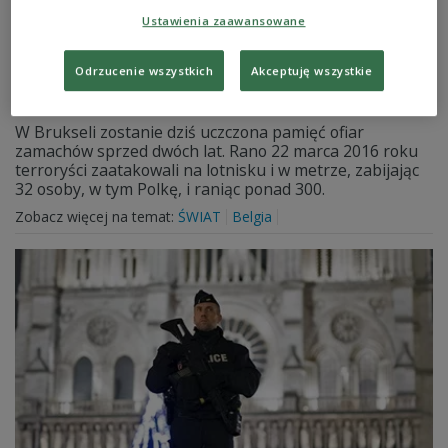
Ustawienia zaawansowane
Belgia: druga rocznica zamachów na
Odrzucenie wszystkich
Akceptuję wszystkie
lotnisku i w metrze
W Brukseli zostanie dziś uczczona pamięć ofiar
zamachów sprzed dwóch lat. Rano 22 marca 2016 roku
terroryści zaatakowali na lotnisku i w metrze, zabijając
32 osoby, w tym Polkę, i raniąc ponad 300.
Zobacz więcej na temat:
ŚWIAT
Belgia