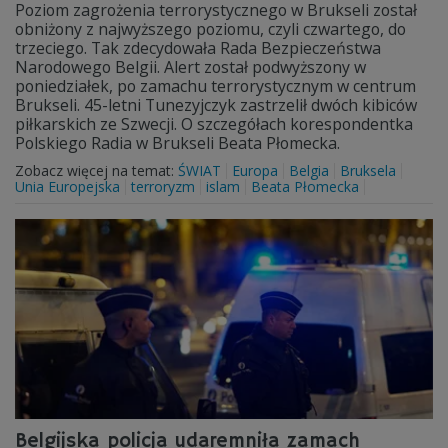
Poziom zagrożenia terrorystycznego w Brukseli został
obniżony z najwyższego poziomu, czyli czwartego, do
trzeciego. Tak zdecydowała Rada Bezpieczeństwa
Narodowego Belgii. Alert został podwyższony w
poniedziałek, po zamachu terrorystycznym w centrum
Brukseli. 45-letni Tunezyjczyk zastrzelił dwóch kibiców
piłkarskich ze Szwecji. O szczegółach korespondentka
Polskiego Radia w Brukseli Beata Płomecka.
Zobacz więcej na temat:
ŚWIAT
Europa
Belgia
Bruksela
Unia Europejska
terroryzm
islam
Beata Płomecka
Belgijska policja udaremniła zamach