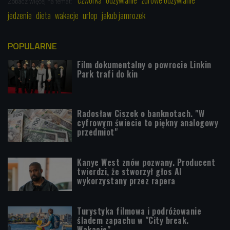
Zobacz więcej na temat:
jedzenie
dieta
wakacje
urlop
jakub jamrozek
POPULARNE
Film dokumentalny o powrocie Linkin
Park trafi do kin
Radosław Ciszek o banknotach. "W
cyfrowym świecie to piękny analogowy
przedmiot"
Kanye West znów pozwany. Producent
twierdzi, że stworzył głos AI
wykorzystany przez rapera
Turystyka filmowa i podróżowanie
śladem zapachu w "City break.
Wakacje"