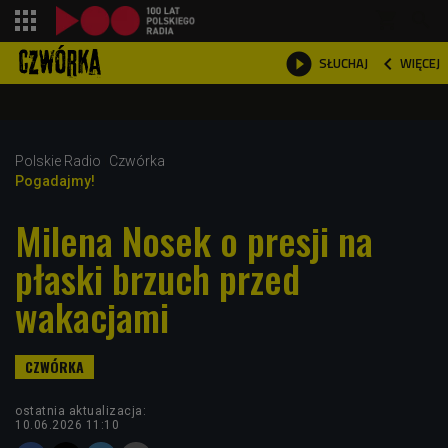
shopping_cart



WIĘCEJ
SŁUCHAJ

Polskie Radio
Czwórka
Pogadajmy!
Milena Nosek o presji na
płaski brzuch przed
wakacjami
ostatnia aktualizacja:
10.06.2026 11:10