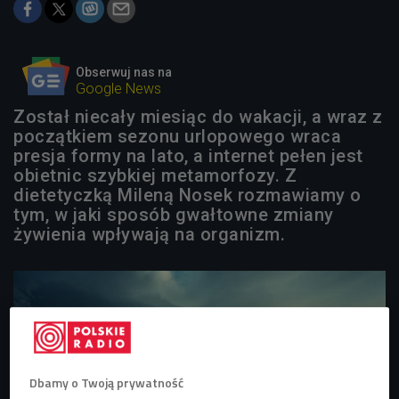
Obserwuj nas na
Google News
Został niecały miesiąc do wakacji, a wraz z
początkiem sezonu urlopowego wraca
presja formy na lato, a internet pełen jest
obietnic szybkiej metamorfozy. Z
dietetyczką Mileną Nosek rozmawiamy o
tym, w jaki sposób gwałtowne zmiany
żywienia wpływają na organizm.
Dbamy o Twoją prywatność