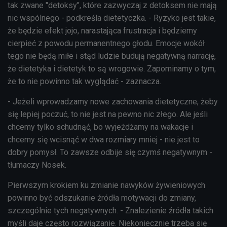
tak zwane "detoksy", które zazwyczaj z detoksem nie mają
nic wspólnego - podkreśla dietetyczka. - Ryzyko jest takie,
że będzie efekt jojo, narastająca frustracja i będziemy
cierpieć z powodu permanentnego głodu. Emocje wokół
tego nie będą miłe i stąd ludzie budują negatywną narrację,
że dietetyka i dietetyk to są wrogowie. Zapominamy o tym,
że to nie powinno tak wyglądać - zaznacza.
- Jeżeli wprowadzamy nowe zachowania dietetyczne, żeby
się lepiej poczuć, to nie jest na pewno nic złego. Ale jeśli
chcemy tylko schudnąć, bo wyjeżdżamy na wakacje i
chcemy się wcisnąć w dwa rozmiary mniej - nie jest to
dobry pomysł. To zawsze odbije się czymś negatywnym -
tłumaczy Nosek.
Pierwszym krokiem ku zmianie nawyków żywieniowych
powinno być odszukanie źródła motywacji do zmiany,
szczególnie tych negatywnych. - Znalezienie źródła takich
myśli daje często rozwiązanie. Niekoniecznie trzeba się