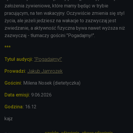
założenia żywieniowe, które mamy będąc w trybie
pracującym, na ten wakacyjny. Oczywiście zmienia się styl
życia, ale jeżeli jedziesz na wakacje to zazwyczaj jest
zwiedzanie, a aktywność fizyczna bywa nawet wyższa niż
zazwyczaj - tłumaczy gościni "Pogadajmy!".
***
Tytuł audycji:
"Pogadajmy!"
Prowadzi:
Jakub Jamrozek
Gościni:
Milena Nosek (dietetyczka)
Data emisji:
9.06.2026
Godzina:
16.12
kajz
czwórka
odżywianie
zdrowe odżywianie