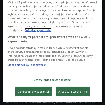
My i nasi
5
partnerzy przechowujemy lub uzyskujemy dostęp do informacji
na urządzeniu, takich jak unikalne identyfikatory w plikach cookie w celu
przetwarzania danych osobowych. Użytkownik może zaakceptować swoje
wybory lub zarządzać nimi, klikając poniżej, jak również skorzystać z
prawa do sprzeciwu na podstawie prawnie uzasadnionego interesu lub w
dowolnym momencie na stronie polityki prywatności. Te wybory będą
Zdjęcie ilustracyjne
Foto: Shutterstock
sygnalizowane naszym partnerom i nie będą miały wpływu na dane
przeglądania.
Polityka prywatności
- Tak zwana forma na lato często wiąże się z tym, że
Wraz z naszymi partnerami przetwarzamy dane w celu
bardzo chętnie wyznaczamy, jak ktoś ma wyglądać. Ja tego
zapewnienia:
bardzo pilnuje u ludzi, z uwagi na to, że dbam o nawyki, a
Użycie dokładnych danych geolokalizacyjnych. Aktywne skanowanie
nie wygląd - mówi Milena Nosek. - Masa ciała nie zawsze
charakterystyki urządzenia do celów identyfikacji. Przechowywanie
informacji na urządzeniu lub dostęp do nich. Spersonalizowane reklamy i
jest wyznacznikiem zdrowia, a szczególnie nie szczupłość
treści, pomiar reklam i treści, badnie odbiorców i ulepszanie usług.
- dodaje.
Lista partnerów (dostawców)
Posłuchaj audycji "Pogadajmy!" z Mileną Nosek
Ustawienia zaawansowane
Choć diety zapewniające szybką utratę kilogramów istnieją,
Odrzucenie wszystkich
Akceptuję wszystkie
gościni Czwórki ostrzega, że bardzo nadwyrężają organizm.
- One są dla człowieka niekorzystne i niezdrowe. Są różne