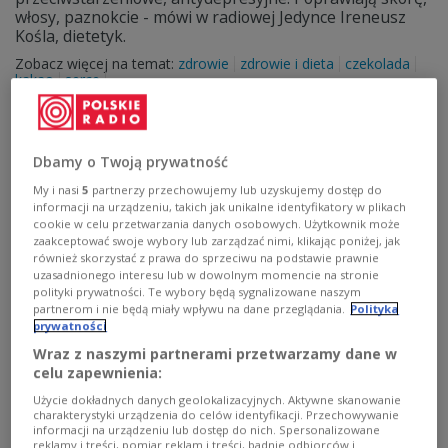
włosy, paznokcie - mówi w radiowej Jedynce Ireneusz
Kośla, dietetyk.
Zobacz więcej na temat:
zdrowie
zdrowie i dieta
czekolada
kakao
serce
Dbamy o Twoją prywatność
My i nasi
5
partnerzy przechowujemy lub uzyskujemy dostęp do
informacji na urządzeniu, takich jak unikalne identyfikatory w plikach
cookie w celu przetwarzania danych osobowych. Użytkownik może
zaakceptować swoje wybory lub zarządzać nimi, klikając poniżej, jak
również skorzystać z prawa do sprzeciwu na podstawie prawnie
uzasadnionego interesu lub w dowolnym momencie na stronie
polityki prywatności. Te wybory będą sygnalizowane naszym
partnerom i nie będą miały wpływu na dane przeglądania.
Polityka
prywatności
Noworoczna dieta. Jak wytrwać w
Wraz z naszymi partnerami przetwarzamy dane w
postanowieniach dłużej niż dwa tygodnie?
celu zapewnienia:
Użycie dokładnych danych geolokalizacyjnych. Aktywne skanowanie
- Dieta od 1 stycznia, nie jem w ogóle słodyczy - to jest
charakterystyki urządzenia do celów identyfikacji. Przechowywanie
prosta droga, żebyśmy po dwóch, trzech tygodniach
informacji na urządzeniu lub dostęp do nich. Spersonalizowane
zarzucili te postanowienia - mówi w Czwórce Mateusz
reklamy i treści, pomiar reklam i treści, badnie odbiorców i