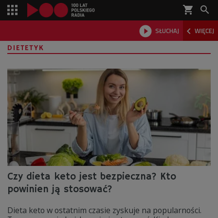
shopping_cart



SŁUCHAJ
WIĘCEJ

DIETETYK
Czy dieta keto jest bezpieczna? Kto
powinien ją stosować?
Dieta keto w ostatnim czasie zyskuje na popularności.