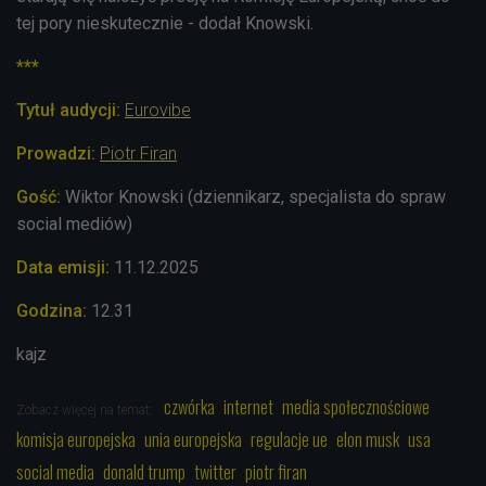
tej pory nieskutecznie - dodał Knowski.
***
Tytuł audycji:
Eurovibe
Prowadzi:
Piotr Firan
Gość:
Wiktor Knowski (dziennikarz,
specjalista do spraw
social mediów)
Data emisji:
11
.12.2025
Godzina:
12.31
kajz
czwórka
internet
media społecznościowe
Zobacz więcej na temat:
komisja europejska
unia europejska
regulacje ue
elon musk
usa
social media
donald trump
twitter
piotr firan