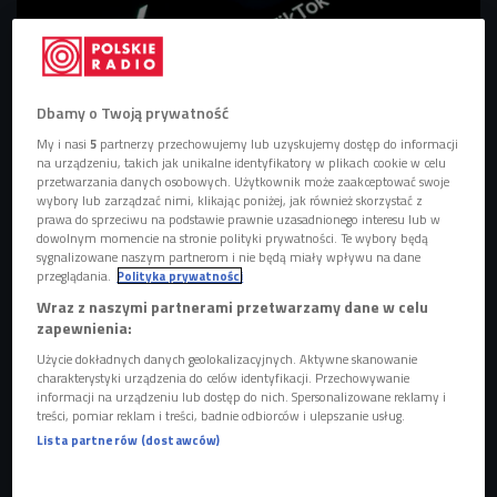
Dbamy o Twoją prywatność
Zdjęcie ilustracyjne
Foto: Shutterstock
My i nasi
5
partnerzy przechowujemy lub uzyskujemy dostęp do informacji
na urządzeniu, takich jak unikalne identyfikatory w plikach cookie w celu
Komisja Europejska nałożyła karę 120 milionów euro na
przetwarzania danych osobowych. Użytkownik może zaakceptować swoje
platformę X za naruszenia unijnego aktu o usługach
wybory lub zarządzać nimi, klikając poniżej, jak również skorzystać z
prawa do sprzeciwu na podstawie prawnie uzasadnionego interesu lub w
cyfrowych (Digital Services Act). Amerykańską platformę
dowolnym momencie na stronie polityki prywatności. Te wybory będą
ukarano za wprowadzanie w błąd poprzez pobieranie opłat
sygnalizowane naszym partnerom i nie będą miały wpływu na dane
przeglądania.
Polityka prywatności
za charakterystyczny niebieski znaczek, brak
przejrzystości w reklamach, a także utrudnianie dostępu do
Wraz z naszymi partnerami przetwarzamy dane w celu
zapewnienia:
danych dla badaczy.
Użycie dokładnych danych geolokalizacyjnych. Aktywne skanowanie
charakterystyki urządzenia do celów identyfikacji. Przechowywanie
informacji na urządzeniu lub dostęp do nich. Spersonalizowane reklamy i
treści, pomiar reklam i treści, badnie odbiorców i ulepszanie usług.
Posłuchaj audycji "Eurovibe" z Wiktorem Knowskim
Lista partnerów (dostawców)
Kara dla X - jak platforma wprowadza w błąd?