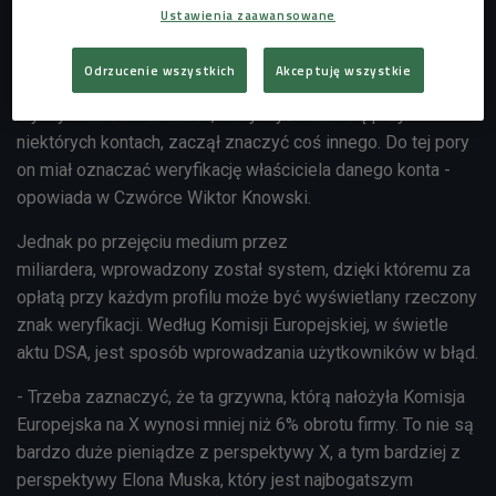
Ustawienia zaawansowane
- Faktycznie ten niebieski znaczek jest najbardziej czytelny
i zrozumiały. Pod rządami Elona Muska, który przejął
Odrzucenie wszystkich
Akceptuję wszystkie
Twittera pod koniec 2022 roku i przemianował go na X, ten
słynny niebieski znaczek, który wyświetla się przy
niektórych kontach, zaczął znaczyć coś innego. Do tej pory
on miał oznaczać weryfikację właściciela danego konta -
opowiada w Czwórce Wiktor Knowski.
Jednak po przejęciu medium przez
miliardera, wprowadzony został system, dzięki któremu za
opłatą przy każdym profilu może być wyświetlany rzeczony
znak weryfikacji. Według Komisji Europejskiej, w świetle
aktu DSA, jest sposób wprowadzania użytkowników w błąd.
- Trzeba zaznaczyć, że ta grzywna, którą nałożyła Komisja
Europejska na X wynosi mniej niż 6% obrotu firmy. To nie są
bardzo duże pieniądze z perspektywy X, a tym bardziej z
perspektywy Elona Muska, który jest najbogatszym