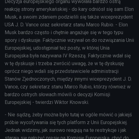
Decyzja europejskiego organu wywołała bardzo ostrą
reakcję strony amerykańskiej - do kary odniósł się sam Elon
Musk, a swoim zdaniem podzielili się także wiceprezydent
USA J. D. Vance oraz sekretarz stanu Marco Rubio. - Elon
Musk bardzo często i chętnie angażuje się w tego typu
spory i dyskusje. Faktycznie wzywał on do rozwiązania Unii
Europejskiej, udostępniał też posty, w której Unia
Europejska była nazywana IV Rzeszą. Faktycznie wdał się
w tę dyskusje i trzeba zwrócić uwagę, że w tę dyskusję
oprócz niego wdali się przedstawiciele administracji
Stanów Zjednoczonych, między innymi wiceprezydent J. D.
Vance, czy sekretarz stanu Marco Rubio, którzy również w
bardzo ostrych słowach mówili o decyzji Komisji
Europejskiej - twierdzi Wiktor Knowski.
- Nie sądzę, żeby można było tutaj w ogóle mówić o jakiejś
próbie wycofywania się tych platform z Unii Europejskiej.
Jednak widzimy, jak surowo reagują na te restrykcje i jak
starają się nałożyć presję na Komisję Europejską, choć do