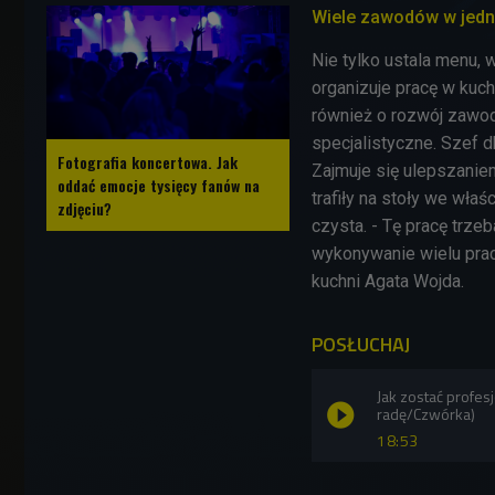
Wiele zawodów w jed
Nie tylko ustala menu, 
organizuje pracę w kuch
również o rozwój zawod
specjalistyczne. Szef d
Fotografia koncertowa. Jak
Zajmuje się ulepszanie
oddać emocje tysięcy fanów na
trafiły na stoły we właś
zdjęciu?
czysta. - Tę pracę trzeb
wykonywanie wielu prac
kuchni Agata Wojda.
POSŁUCHAJ
Jak zostać profe
radę/Czwórka)
18:53