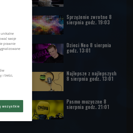
Sprzężenie zwrotne 8
sierpnia godz. 19:03
 unikalne
tować swoje
wie prawnie
Dzieci Neo 8 sierpnia
sygnalizowane
godz. 13:01
lów
Najlepsze z najlepszych
i treści,
8 sierpnia godz. 13:01
Pasmo muzyczne 8
sierpnia godz. 21:01
ę wszystkie