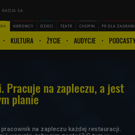
 RADIA SA
RKA
KIEROWCY
DZIECI
TEATR
CHOPIN
PR DLA ZAGRAN
KULTURA
ŻYCIE
AUDYCJE
PODCAST

. Pracuje na zapleczu, a jest
ym planie
 pracownik na zapleczu każdej restauracji.