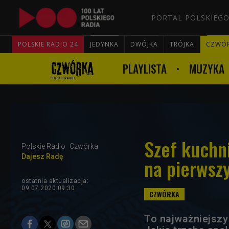
PORTAL POLSKIEGO
POLSKIE RADIO 24
JEDYNKA
DWÓJKA
TRÓJKA
CZWÓ
PLAYLISTA
MUZYKA
Szef kuchni
Polskie Radio
Czwórka
Dajesz Radę
na pierwsz
ostatnia aktualizacja:
09.07.2020 09:30
To najważniejszy