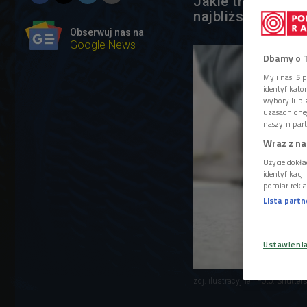
Jakie trzeba spe
najbliższym wyda
Obserwuj nas na
Google News
Dbamy o 
My i nasi
5
p
identyfikat
wybory lub z
uzasadnione
naszym part
Wraz z na
Użycie dokła
identyfikacj
pomiar rekla
Lista part
Ustawieni
zdj. ilustracyjne
Foto: Shutte