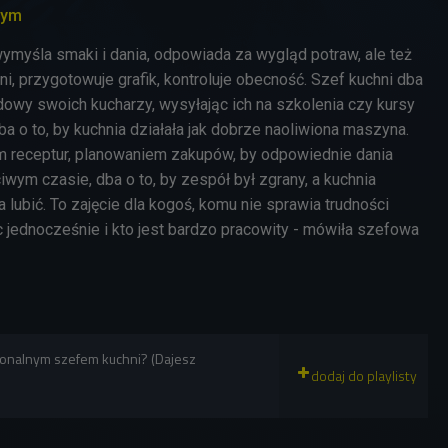
nym
wymyśla smaki i dania, odpowiada za wygląd potraw, ale też
ni
,
przygotowuje grafik, kontroluje obecność. Szef kuchni dba
owy swoich kucharzy, wysyłając ich na szkolenia czy kursy
ba o to, by kuchnia działała jak dobrze naoliwiona maszyna.
m receptur, planowaniem zakupów, by odpowiednie dania
ciwym czasie, dba o to, by zespół był zgrany, a kuchnia
a lubić. To zajęcie dla kogoś, komu nie sprawia trudności
 jednocześnie i kto jest bardzo pracowity - mówiła szefowa
sjonalnym szefem kuchni? (Dajesz