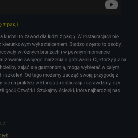
ę z pasji
kuchni to zawód dla ludzi z pasją. W restauracjach nie
z kierunkowym wykształceniem. Bardzo często to osoby,
pracowały w różnych branżach i w pewnym momencie
lizowanie swojego marzenia o gotowaniu. Ci, którzy już na
chcieliby zająć się gastronomią, mogą wybierać w całym
ł i szkoleń. Od tego możemy zacząć swoją przygodę z
się na praktyki w którejś z restauracji i sprawdźmy, czy
ził gość Czwórki. Szukajmy ścieżki, która najbardziej nas
adę
imek