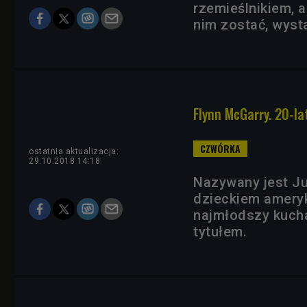
rzemieślnikiem, a
nim zostać, wyst
Flynn McGarry. 20-l
ostatnia aktualizacja:
29.10.2018 14:18
Nazywany jest J
dzieckiem ameryk
najmłodszy kucha
tytułem.