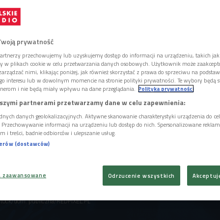
łnić warunki, żeby nim zostać? O tym w
niu audycji.
Twoją prywatność
artnerzy przechowujemy lub uzyskujemy dostęp do informacji na urządzeniu, takich jak
ory w plikach cookie w celu przetwarzania danych osobowych. Użytkownik może zaakcep
arządzać nimi, klikając poniżej, jak również skorzystać z prawa do sprzeciwu na podsta
go interesu lub w dowolnym momencie na stronie polityki prywatności. Te wybory będą 
nerom i nie będą miały wpływu na dane przeglądania.
Polityka prywatności
szymi partnerami przetwarzamy dane w celu zapewnienia:
dnych danych geolokalizacyjnych. Aktywne skanowanie charakterystyki urządzenia do ce
i. Przechowywanie informacji na urządzeniu lub dostęp do nich. Spersonalizowane reklamy 
m i treści, badnie odbiorców i ulepszanie usług.
nerów (dostawców)
a zaawansowane
Odrzucenie wszystkich
Akceptuj
rstock/dom. publiczna/REDPIXEL.PL