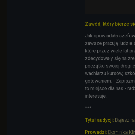
Zawód, który bierze si
Jak opowiadała szefowa 
zawsze pracują ludzie 
które przez wiele lat 
zdecydowały się na zrea
początku swojej drogi 
wachlarzu kursów, szkó
gotowaniem. - Zapiszmy 
to miejsce dla nas - rad
interesuje.
***
Tytuł audycji:
Dajesz r
Prowadzi:
Dominika Kl