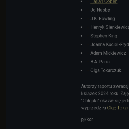
Harlan Coben
Jo Nesbø
J.K. Rowling
Henryk Sienkiewic
Stephen King
Joanna Kuciel-Fry
Adam Mickiewicz
B.A. Paris
Olga Tokarczuk.
Autorzy raportu zwraca
książek 2024 roku. Zajęł
"Chłopki" okazał się je
wyprzedziła
Olgę Toka
pj/kor