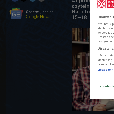
41 procent anki
czytelnictwa w P
Narodową. Najlep
Obserwuj nas na
Dbamy o 
Google News
15–18 lat czyta 
My i nasi
5
p
identyfikat
wybory lub z
uzasadnione
naszym part
Wraz z na
Użycie dokła
identyfikacj
pomiar rekla
Lista part
Ustawieni