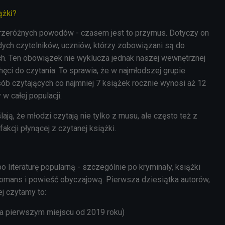
ążki?
przeróżnych powodów - czasem jest to przymus. Dotyczy on
ch czytelników, uczniów, którzy zobowiązani są do
ych. Ten obowiązek nie wyklucza jednak naszej wewnętrznej
chęci do czytania. To sprawia, że w najmłodszej grupie
ób czytających co najmniej 7 książek rocznie wynosi aż 12
 w całej populacji.
ają, że młodzi czytają nie tylko z musu, ale często też z
akcji płynącej z czytanej książki.
?
o literaturę popularną - szczególnie po kryminały, książki
 romans i powieść obyczajową. Pierwsza dziesiątka autorów,
ej czytamy to:
a pierwszym miejscu od 2019 roku)