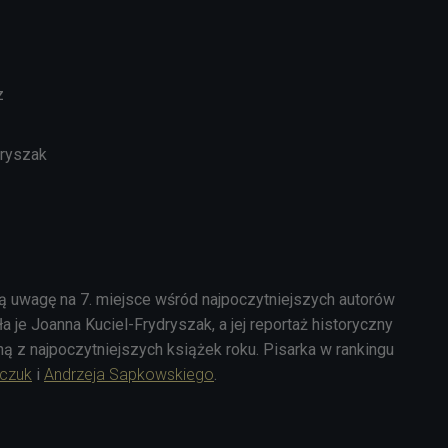
z
dryszak
ją uwagę na 7. miejsce wśród najpoczytniejszych autorów
a je Joanna Kuciel-Frydryszak, a jej reportaż historyczny
dną z najpoczytniejszych książek roku. Pisarka w rankingu
rczuk
i
Andrzeja Sapkowskiego
.