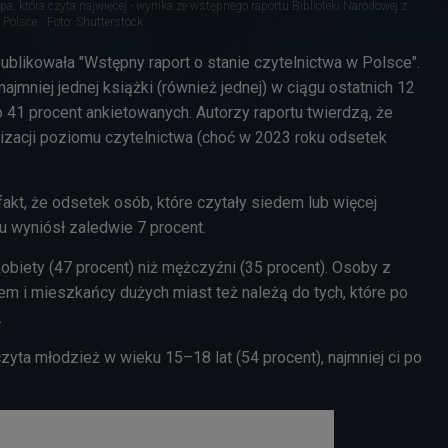
upa, która czyta najwięcej - wynika ze wstępnego raportu Biblioteki Narodowej z
 Polsce
Foto: Shutterstock
ublikowała "Wstępny raport o stanie czytelnictwa w Polsce".
ajmniej jednej książki (również jednej) w ciągu ostatnich 12
 41 procent ankietowanych. Autorzy raportu twierdzą, że
zacji poziomu czytelnictwa (choć w 2023 roku odsetek
fakt, że odsetek osób, które czytały siedem lub więcej
u wyniósł zaledwie 7 procent.
kobiety (47 procent) niż mężczyźni (35 procent). Osoby z
 i mieszkańcy dużych miast też należą do tych, które po
.
zyta młodzież w wieku 15–18 lat (54 procent), najmniej ci po