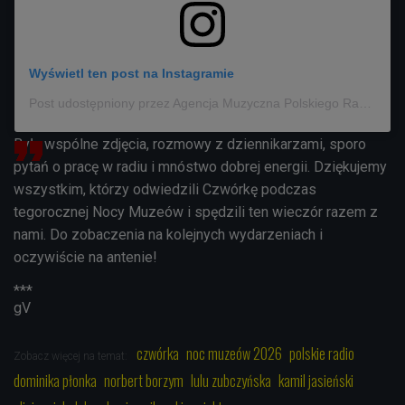
Wyświetl ten post na Instagramie
Post udostępniony przez Agencja Muzyczna Polskiego Radia (@agencja_muzyczna)
Były wspólne zdjęcia, rozmowy z dziennikarzami, sporo
pytań o pracę w radiu i mnóstwo dobrej energii. Dziękujemy
wszystkim, którzy odwiedzili Czwórkę podczas
tegorocznej Nocy Muzeów i spędzili ten wieczór razem z
nami. Do zobaczenia na kolejnych wydarzeniach i
oczywiście na antenie!
***
gV
czwórka
noc muzeów 2026
polskie radio
Zobacz więcej na temat:
dominika płonka
norbert borzym
lulu zubczyńska
kamil jasieński