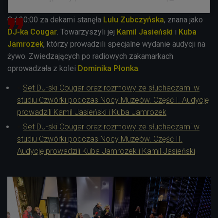
Od 20:00 za dekami stanęła
Lulu Zubczyńska
, znana jako
DJ-ka Cougar
. Towarzyszyli jej
Kamil Jasieński
i
Kuba
Jamrozek
, którzy prowadzili specjalne wydanie audycji na
żywo. Zwiedzających po radiowych zakamarkach
oprowadzała z kolei
Dominika Płonka
.
Set DJ-ski Cougar oraz rozmowy ze słuchaczami w
studiu Czwórki podczas Nocy Muzeów. Część I. Audycję
prowadzili Kamil Jasieński i Kuba Jamrozek
Set DJ-ski Cougar oraz rozmowy ze słuchaczami w
studiu Czwórki podczas Nocy Muzeów. Część II.
Audycję prowadzili Kuba Jamrozek i Kamil Jasieński