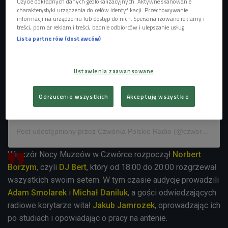
Użycie dokładnych danych geolokalizacyjnych. Aktywne skanowanie
charakterystyki urządzenia do celów identyfikacji. Przechowywanie
informacji na urządzeniu lub dostęp do nich. Spersonalizowane reklamy i
treści, pomiar reklam i treści, badnie odbiorców i ulepszanie usług.
Lista partnerów (dostawców)
Ustawienia zaawansowane
Odrzucenie wszystkich
Akceptuję wszystkie
Wyświetl ten post na Instagramie
Post udostępniony przez Czwórka Polskie Radio (@czworka_polskieradio)
Wieczór Nocy Muzeów w Czwórce rozpoczął
Norbert
Borzym
, czyli
DJ Bert
, który od 18:00 do 20:00 rozgrzewał
wszystkich swoim setem. W tym czasie audycję prowadzili
Adam Smolarek
i
Michał Daniluk
, a gości odwiedzających
radiowe korytarze witał
Jakub Jamrozek
, oprowadzając ich
po studiach i opowiadając o pracy na antenie.