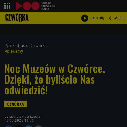
shopping_cart



WIĘCEJ
SŁUCHAJ

Polskie Radio
Czwórka
Polecamy
Noc Muzeów w Czwórce.
Dzięki, że byliście Nas
odwiedzić!
ostatnia aktualizacja:
18.05.2026 13:50