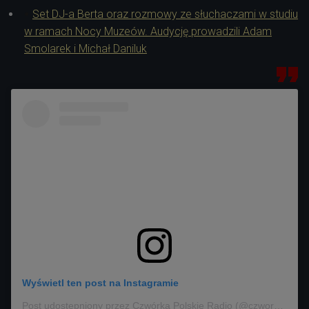
Set DJ-a Berta oraz rozmowy ze słuchaczami w studiu
w ramach Nocy Muzeów. Audycję prowadzili Adam
Smolarek i Michał Daniluk
Wyświetl ten post na Instagramie
Post udostępniony przez Czwórka Polskie Radio (@czworka_polskieradio)