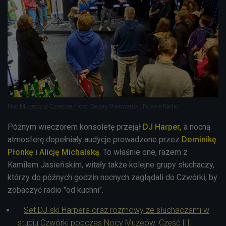
Noc Muzeów w Czwórce / foto: Cezary Piwowarski, Polskie Radio
Późnym wieczorem konsoletę przejął
DJ Harper,
a nocną
atmosferę dopełniały audycje prowadzone przez
Dominikę
Płonkę
i
Alicję Michalską
. To właśnie one, razem z
Kamilem Jasieńskim, witały także kolejne grupy słuchaczy,
którzy do późnych godzin nocnych zaglądali do Czwórki, by
zobaczyć radio "od kuchni".
Set DJ-ski Harpera oraz rozmowy ze słuchaczami w
studiu Czwórki podczas Nocy Muzeów. Część III.