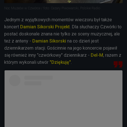
Noc Muzeów w Czwórce / foto: Cezary Piwowarski, Polskie Radio
Jednym z wyjątkowych momentów wieczoru był także
koncert
Damian Sikorski Projekt
. Dla słuchaczy Czwórki to
postać doskonale znana nie tylko ze sceny muzycznej, ale
też z anteny -
Damian Sikorski
na co dzień jest
dziennikarzem stacji. Gościnnie na jego koncercie pojawił
się również inny "czwórkowy" dziennikarz -
Del-M
, razem z
którym wykonali utwór
"Dziękuję"
.