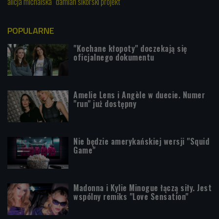
alicja michalska
damian sikorski projekt
POPULARNE
"Kochane kłopoty" doczekają się
oficjalnego dokumentu
Amelie Lens i Angèle w duecie. Numer
"run" już dostępny
Nie będzie amerykańskiej wersji "Squid
Game"
Madonna i Kylie Minogue łączą siły. Jest
wspólny remiks "Love Sensation"