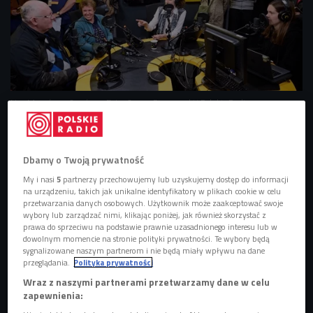
Noc Muzeów w Czwórce
Foto: Cezary Piwowarski/ Polskie Radio
Noc Muzeów
od lat przyciąga tłumy osób, które chcą
zajrzeć do miejsc na co dzień niedostępnych i zobaczyć je
Dbamy o Twoją prywatność
z zupełnie innej perspektywy. To ogólnopolskie
My i nasi
5
partnerzy przechowujemy lub uzyskujemy dostęp do informacji
wydarzenie, podczas którego muzea, galerie, instytucje
na urządzeniu, takich jak unikalne identyfikatory w plikach cookie w celu
kultury i wyjątkowe przestrzenie otwierają swoje drzwi dla
przetwarzania danych osobowych. Użytkownik może zaakceptować swoje
wybory lub zarządzać nimi, klikając poniżej, jak również skorzystać z
zwiedzających także późnym wieczorem i w nocy. Od lat
prawa do sprzeciwu na podstawie prawnie uzasadnionego interesu lub w
częścią tego wydarzenia jest również
Polskie Radio
oraz
dowolnym momencie na stronie polityki prywatności. Te wybory będą
sygnalizowane naszym partnerom i nie będą miały wpływu na dane
Czwórka
.
przeglądania.
Polityka prywatności
Wraz z naszymi partnerami przetwarzamy dane w celu
zapewnienia: