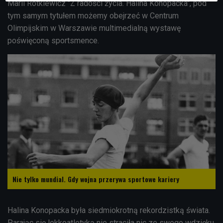
Marii Rotkiewicz
"Z radości życia. Halina Konopacka", pod
tym samym tytułem możemy obejrzeć w Centrum
Olimpijskim w Warszawie multimedialną wystawę
poświęconą sportsmence.
Nie tylko mundial. Gdy wojna przerywa sportowe kariery
Halina Konopacka była siedmiokrotną rekordzistką świata.
Parając się lekkoatletyką nie straciła nic ze swego wdzięku