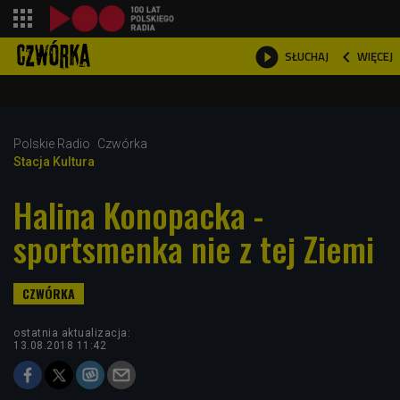
shopping_cart



WIĘCEJ
SŁUCHAJ

Polskie Radio
Czwórka
Stacja Kultura
Halina Konopacka -
sportsmenka nie z tej Ziemi
ostatnia aktualizacja:
13.08.2018 11:42