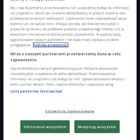
My i nasi
5
partnerzy przechowujemy lub uzyskujemy dostęp do informacji
na urządzeniu, takich jak unikalne identyfikatory w plikach cookie w celu
przetwarzania danych osobowych. Użytkownik może zaakceptować swoje
wybory lub zarządzać nimi, klikając poniżej, jak również skorzystać z
prawa do sprzeciwu na podstawie prawnie uzasadnionego interesu lub w
dowolnym momencie na stronie polityki prywatności. Te wybory będą
sygnalizowane naszym partnerom i nie będą miały wpływu na dane
przeglądania.
Polityka prywatności
Wraz z naszymi partnerami przetwarzamy dane w celu
zapewnienia:
Użycie dokładnych danych geolokalizacyjnych. Aktywne skanowanie
charakterystyki urządzenia do celów identyfikacji. Przechowywanie
Lekkoatletka Halina Konopacka - Matuszewska w otoczeniu przedstawicieli
informacji na urządzeniu lub dostęp do nich. Spersonalizowane reklamy i
prasy i dyrekcji Polskiego Radia w 1928 roku
Foto: NAC/Ryś Jan/Koncern
treści, pomiar reklam i treści, badnie odbiorców i ulepszanie usług.
Ilustrowany Kurier Codzienny - Archiwum Ilustracji/1-S-734
Lista partnerów (dostawców)
- Halina Konopacka, poza uprawianiem 5-6 dyscyplin
sportowych - lekkoatletyka czy automobilizm, była też
Ustawienia zaawansowane
poetką, pisarką, malarką, potrafiła projektować modę - mówi
Urbaś. - To postać rzeczywiście nie z tej Ziemi - dodaje.
Odrzucenie wszystkich
Akceptuję wszystkie
Z okazji tej wyjątkowej rocznicy została wydana książka