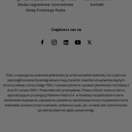
Studia nagraniowe i koncertowe
Kontakt
Sklep Polskiego Radia
Znajdziesz nas na
Treści, znajdujące się w serwisie polskieradio.pl, w tym wszystkie materiały i ich części oraz
poszczególne elementy samego serwisu mają charakter utworów lub wytworów objętych
ochroną Ustawy z dnia 4 lutego 1994 r. o prawie autorskim i prawach pokrewnych lub Ustawy z
dnia 30 czerwca 2000 r. Prawo własności przemysłowej. Prawa o których mowa w zdaniu
poprzedzającym przysługują Polskiemu Radiu S.A. w likwidacji lub podmiotom trzecim.
Jakiekolwiek kopiowanie, zapisywanie, powielanie, reprodukowanie oraz rozpowszechnianie
materiałów zamieszczonych w serwisie, zarówno w części, jak i w całości jest zabronione bez
uprzedniej pisemnej zgody uprawnionego.