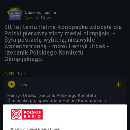
Obserwuj nas na
Google News
90. lat temu Halina Konopacka zdobyła dla
Polski pierwszy złoty medal olimpijski. -
Była postacią wybitną, niezwykle
wszechstronną - mówi Henryk Urbaś -
rzecznik Polskiego Komitetu
Olimpijskiego.
1 plik
AUDIO


03'26
Henryk Urbaś, rzecznik Polskiego Komitetu
Olimpijskiego, opowiada o Halinie Konopackiej i
wystawie przypominającej jej postać (Stacja
Kultura/Czwórka)
Dbamy o Twoją prywatność