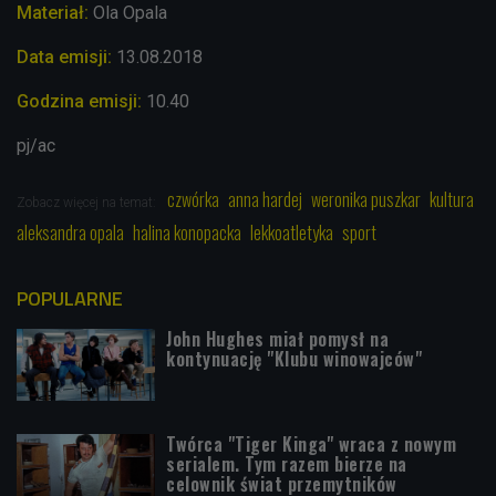
Materiał:
Ola Opala
Data emisji:
13
.08.
2018
Godzina emisji:
10.40
pj/ac
czwórka
anna hardej
weronika puszkar
kultura
Zobacz więcej na temat:
aleksandra opala
halina konopacka
lekkoatletyka
sport
POPULARNE
John Hughes miał pomysł na
kontynuację "Klubu winowajców"
Twórca "Tiger Kinga" wraca z nowym
serialem. Tym razem bierze na
celownik świat przemytników