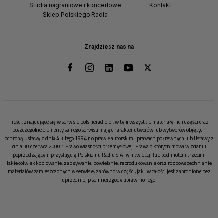
Studia nagraniowe i koncertowe
Kontakt
Sklep Polskiego Radia
Znajdziesz nas na
Treści, znajdujące się w serwisie polskieradio.pl, w tym wszystkie materiały i ich części oraz
poszczególne elementy samego serwisu mają charakter utworów lub wytworów objętych
ochroną Ustawy z dnia 4 lutego 1994 r. o prawie autorskim i prawach pokrewnych lub Ustawy z
dnia 30 czerwca 2000 r. Prawo własności przemysłowej. Prawa o których mowa w zdaniu
poprzedzającym przysługują Polskiemu Radiu S.A. w likwidacji lub podmiotom trzecim.
Jakiekolwiek kopiowanie, zapisywanie, powielanie, reprodukowanie oraz rozpowszechnianie
materiałów zamieszczonych w serwisie, zarówno w części, jak i w całości jest zabronione bez
uprzedniej pisemnej zgody uprawnionego.