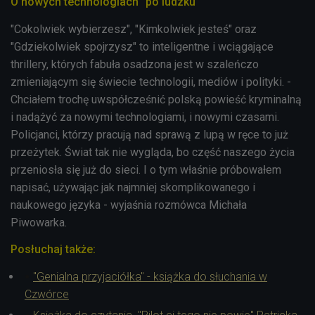
O nowych technologiach "po ludzku"
"Cokolwiek wybierzesz", "Kimkolwiek jesteś" oraz
"Gdziekolwiek spojrzysz" to inteligentne i wciągające
thrillery, których fabuła
osadzona jest w szaleńczo
zmieniającym się świecie technologii, mediów i polityki. -
Chciałem trochę uwspółcześnić polską powieść kryminalną
i nadążyć za nowymi technologiami, i nowymi czasami.
Policjanci, którzy pracują nad sprawą z lupą w ręce to już
przeżytek. Świat tak nie wygląda, bo część naszego życia
przeniosła się już do sieci. I o tym właśnie próbowałem
napisać, używając jak najmniej skomplikowanego i
naukowego języka - wyjaśnia rozmówca Michała
Piwowarka.
Posłuchaj także:
"Genialna przyjaciółka" - książka do słuchania w
Czwórce