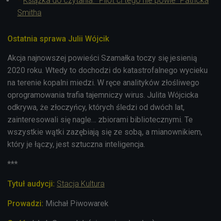
Książka do czytania. "Pilot ci tego nie powie" Patricka
Smitha
Ostatnia sprawa Julii Wójcik
Akcja najnowszej powieści Szamałka toczy się jesienią
2020 roku. Wtedy to d
ochodzi do katastrofalnego wycieku
na terenie kopalni miedzi. W ręce analityków złośliwego
oprogramowania trafia tajemniczy wirus. Julita Wójcicka
odkrywa, że złoczyńcy, których śledzi od dwóch lat,
zainteresowali się nagle… zbiorami bibliotecznymi. Te
wszystkie wątki zazębiają się ze sobą, a mianownikiem,
który je łączy, jest sztuczna inteligencja.
***
Tytuł audycji:
Stacja Kultura
Prowadzi:
Michał Piwowarek