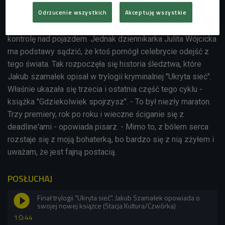
Odrzucenie wszystkich
Akceptuję wszystkie
Na warszawskiej ulicy dochodzi do wypadku. Ginie aktor
Ryszard Buczek. Wszystko wskazuje na to, że stracił
kontrolę nad pojazdem. Jednak dziennikarka Julita Wójcicka
ma podstawy sądzić, że ktoś pomógł celebrycie odejść z
tego świata. Tak rozpoczęła się historia śledztwa, które
Jakub szamałek opisał w trylogii kryminalnej "Ukryta sieć".
Właśnie ukazała się trzecia i ostatnia część tego cyklu -
książka
"Gdziekolwiek spojrzysz". - To był niezły maraton.
Trzy premiery, rok po roku i wieczne ściganie się z
deadline'ami - opowiada pisarz. - Mimo to, z bólem serca
rozstaje się z moją bohaterką, bo bardzo się z nią zżyłem i
uważam, że jest fajną postacią.
POSŁUCHAJ
Finał trylogii "Ukryta sieć". Jakub Szamałek opowiada o
swojej nowej książce (Stacja Kultura/Czwórka)
10:44