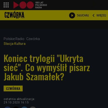
shopping_cart



WIĘCEJ
SŁUCHAJ

Polskie Radio
Czwórka
Stacja Kultura
Koniec trylogii "Ukryta
sieć". Co wymyślił pisarz
Jakub Szamałek?
ostatnia aktualizacja:
29.10.2020 16:15