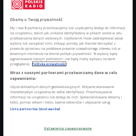
Dbamy o Twoją prywatność
Zdjęcie ilustracyjne
Foto: Panthermedia
My i nasi
5
partnerzy przechowujemy lub uzyskujemy dostęp do informacji
na urządzeniu, takich jak unikalne identyfikatory w plikach cookie w celu
przetwarzania danych osobowych. Użytkownik może zaakceptować swoje
wybory lub zarządzać nimi, klikając poniżej, jak również skorzystać z
prawa do sprzeciwu na podstawie prawnie uzasadnionego interesu lub w
dowolnym momencie na stronie polityki prywatności. Te wybory będą
sygnalizowane naszym partnerom i nie będą miały wpływu na dane
przeglądania.
Polityka prywatności
Wraz z naszymi partnerami przetwarzamy dane w celu
zapewnienia:
Użycie dokładnych danych geolokalizacyjnych. Aktywne skanowanie
charakterystyki urządzenia do celów identyfikacji. Przechowywanie
informacji na urządzeniu lub dostęp do nich. Spersonalizowane reklamy i
treści, pomiar reklam i treści, badnie odbiorców i ulepszanie usług.
Lista partnerów (dostawców)
Katarzyna Bonda: zbrodnia jest demokratyczna
Ustawienia zaawansowane
Maraton premier