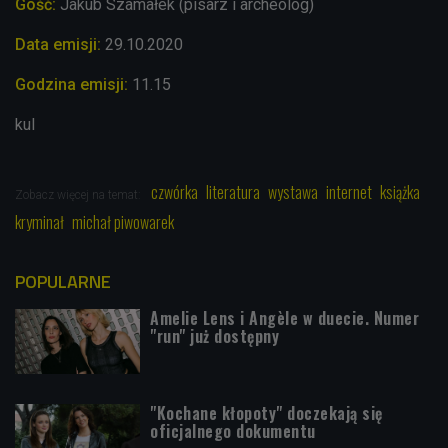
Gość:
Jakub Szamałek (pisarz i archeolog)
Data emisji:
29.10.2020
Godzina emisji:
11.15
kul
czwórka
literatura
wystawa
internet
książka
Zobacz więcej na temat:
kryminał
michał piwowarek
POPULARNE
Amelie Lens i Angèle w duecie. Numer
"run" już dostępny
"Kochane kłopoty" doczekają się
oficjalnego dokumentu