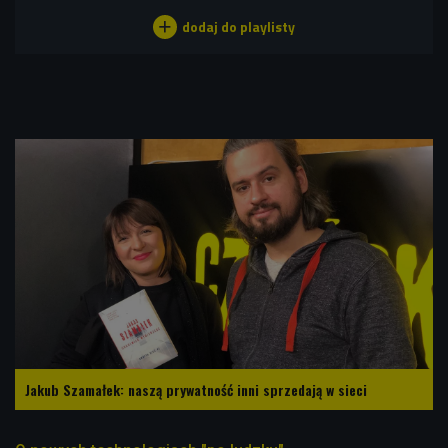
Jakub Szamałek: naszą prywatność inni sprzedają w sieci