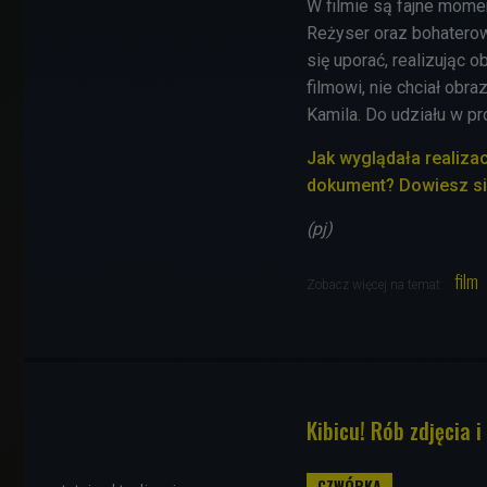
W filmie są fajne momen
Reżyser oraz bohaterow
się uporać, realizując 
filmowi, nie chciał obr
Kamila. Do udziału w pr
Jak wyglądała realizacj
dokument? Dowiesz się
(pj)
film
Zobacz więcej na temat:
Kibicu! Rób zdjęcia i