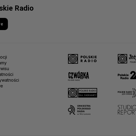
lskie Radio
re
ocji
amy
rwisu
atności
ywatności
we