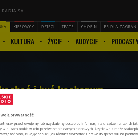
 RADIA SA
RKA
KIEROWCY
DZIECI
TEATR
CHOPIN
PR DLA ZAGRAN
KULTURA
ŻYCIE
AUDYCJE
PODCAST

 kochać i być kochanym
Twoją prywatność
wca można będzie zobaczyć debiut
artnerzy przechowujemy lub uzyskujemy dostęp do informacji na urządzeniu, takich jak
ila Króla, opowiadający o miłości pary
ory w plikach cookie w celu przetwarzania danych osobowych. Użytkownik może zaakcep
enawidzących się drużyn. Miłość bez
arządzać nimi, klikając poniżej, jak również skorzystać z prawa do sprzeciwu na podsta