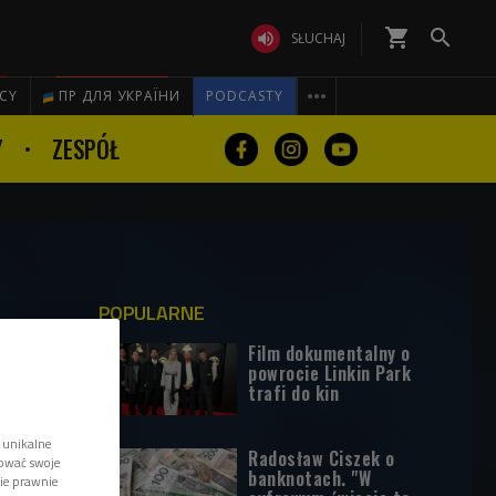
shopping_cart


SŁUCHAJ

ICY
ПР ДЛЯ УКРАЇНИ
PODCASTY
Y
ZESPÓŁ
POPULARNE
Film dokumentalny o
powrocie Linkin Park
trafi do kin
 unikalne
Radosław Ciszek o
tować swoje
banknotach. "W
wie prawnie