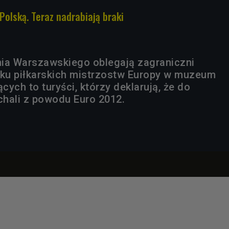
 Polską. Teraz nadrabiają braki
a Warszawskiego oblegają zagraniczni
tku piłkarskich mistrzostw Europy w muzeum
ych to turyści, którzy deklarują, że do
hali z powodu Euro 2012.