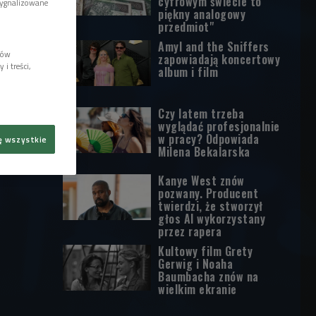
cyfrowym świecie to
sygnalizowane
piękny analogowy
przedmiot"
Amyl and the Sniffers
lów
zapowiadają koncertowy
i treści,
album i film
Czy latem trzeba
wyglądać profesjonalnie
w pracy? Odpowiada
ę wszystkie
Milena Bekalarska
Kanye West znów
pozwany. Producent
twierdzi, że stworzył
głos AI wykorzystany
przez rapera
Kultowy film Grety
Gerwig i Noaha
Baumbacha znów na
wielkim ekranie