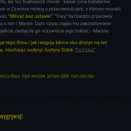
ty, ale też trudniejsze chwile - kawał życia bohaterów.
ie w Czwórce mówią o przeciwnościach, z którymi musieli
obraz
"Miłość bez ustawki"
. "Siwy" był bardzo przeciwny
azu o nim i Marioli. Dużo czasu zajęło mu zakceptowanie
ojekcie zachęciła go oczywiście jego miłość - Mariola.
a tego filmu i jak reagują kibice obu drużyn na ten
, słuchając audycji Justyny Dżbik
"Pod lupą"
.
nasza klasa
śląsk wrocław
justyna dżbik
ruch chorzów
 wygrywaj!