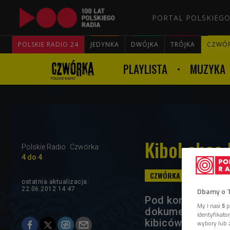
PORTAL POLSKIEGO
POLSKIE RADIO 24
JEDYNKA
DWÓJKA
TRÓJKA
CZWÓ
PLAYLISTA
MUZYKA
Kibol chce
Polskie Radio
Czwórka
4 do 4
ostatnia aktualizacja:
22.06.2012 14:47
Dbamy o 
Pod koniec czer
My i nasi
5
p
dokumentalny Kam
identyfikat
kibiców dwóch ni
wybory lub z