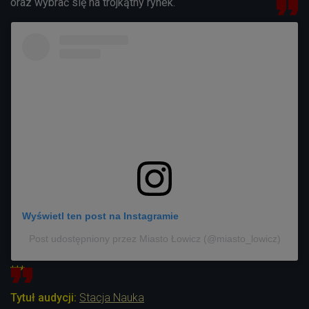
oraz wybrać się na trójkątny rynek.
Wyświetl ten post na Instagramie
Post udostępniony przez Miasto Łowicz (@miasto_lowicz)
***
Tytuł audycji:
Stacja Nauka