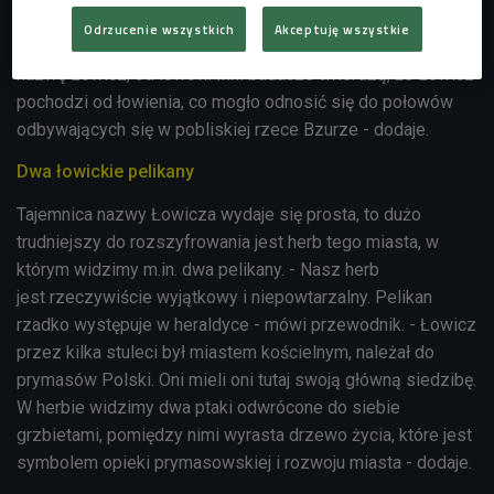
Przy dworze powstała osada, która zaspokajała potrzeby
Odrzucenie wszystkich
Akceptuję wszystkie
dworu. Ze względu na charakter tego miejsca nadano mu
nazwę Łowicz, od łowów. Inni badacze twierdzą, że Łowicz
pochodzi od łowienia, co mogło odnosić się do połowów
odbywających się w pobliskiej rzece Bzurze - dodaje.
Dwa łowickie pelikany
Tajemnica nazwy Łowicza wydaje się prosta, to dużo
trudniejszy do rozszyfrowania jest herb tego miasta, w
którym widzimy m.in. dwa pelikany. - Nasz herb
jest rzeczywiście wyjątkowy i niepowtarzalny. Pelikan
rzadko występuje w heraldyce - mówi przewodnik. - Łowicz
przez kilka stuleci był miastem kościelnym, należał do
prymasów Polski. Oni mieli oni tutaj swoją główną siedzibę.
W herbie widzimy dwa ptaki odwrócone do siebie
grzbietami, pomiędzy nimi wyrasta drzewo życia, które jest
symbolem opieki prymasowskiej i rozwoju miasta - dodaje.