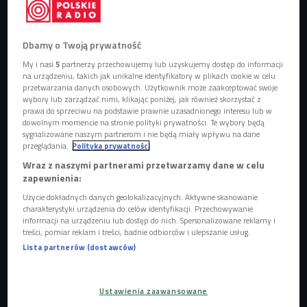
Dbamy o Twoją prywatność
My i nasi
5
partnerzy przechowujemy lub uzyskujemy dostęp do informacji
Procesja Bożego Ciała w Łowiczu (2021 rok)
Foto: PAP/Roman Zawistowski
na urządzeniu, takich jak unikalne identyfikatory w plikach cookie w celu
przetwarzania danych osobowych. Użytkownik może zaakceptować swoje
Pokazy sztuki ludowej, rękodzieła, występy artystyczne
wybory lub zarządzać nimi, klikając poniżej, jak również skorzystać z
prawa do sprzeciwu na podstawie prawnie uzasadnionego interesu lub w
czy tradycyjna muzyka to czeka nas w Łowiczu. Nasz
dowolnym momencie na stronie polityki prywatności. Te wybory będą
słuchacz Krystian przypomina, że
najstarsza wzmianka o
sygnalizowane naszym partnerom i nie będą miały wpływu na dane
przeglądania.
Polityka prywatności
tym mieście
pochodzi z 1136 roku.
Wraz z naszymi partnerami przetwarzamy dane w celu
Łowicz od łowów czy łowienia?
zapewnienia:
Użycie dokładnych danych geolokalizacyjnych. Aktywne skanowanie
Zdaniem Oliwii Krettek, która co tydzień w cyklu "Skąd ta
charakterystyki urządzenia do celów identyfikacji. Przechowywanie
nazwa?" sprawdza pochodzenie nazw miast, Łowicz i jego
informacji na urządzeniu lub dostęp do nich. Spersonalizowane reklamy i
treści, pomiar reklam i treści, badnie odbiorców i ulepszanie usług.
nazwa mają dość prostą genezę. - Jak podają źródła i
Lista partnerów (dostawców)
dociekliwi historycy na terenie obecnego Łowicza była
puszcza. Tu książęta mazowieccy mieli wybudowany dwór,
z
którego wyruszali na polowania, na łowy -
opowiada
Ustawienia zaawansowane
Jacek Rybus, przewodnik z oddziału PTTK w Łowiczu. -