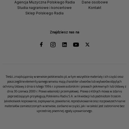
Agencja Muzyczna Polskiego Radia
Dane osobowe
Studia nagraniowe i koncertowe
Kontakt
Sklep Polskiego Radia
Znajdziesz nas na
Treści, znajdujące się w serwisie polskieradio.pl, w tym wszystkie materiały i ich części oraz
poszczególne elementy samego serwisu mają charakter utworów lub wytworów objętych
ochroną Ustawy z dnia 4 lutego 1994 r. o prawie autorskim i prawach pokrewnych lub Ustawy z
dnia 30 czerwca 2000 r. Prawo własności przemysłowej. Prawa o których mowa w zdaniu
poprzedzającym przysługują Polskiemu Radiu S.A. w likwidacji lub podmiotom trzecim.
Jakiekolwiek kopiowanie, zapisywanie, powielanie, reprodukowanie oraz rozpowszechnianie
materiałów zamieszczonych w serwisie, zarówno w części, jak i w całości jest zabronione bez
uprzedniej pisemnej zgody uprawnionego.