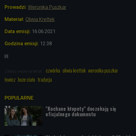
Prowadzi:
Weronika Puszkar
Materiał:
Oliwia Krettek
Data emisji:
16.06.2021
Godzina emisji:
12.38
pj
czwórka
oliwia krettek
weronika puszkar
Zobacz więcej na temat:
łowicz
boże ciało
tradycja
POPULARNE
"Kochane kłopoty" doczekają się
oficjalnego dokumentu