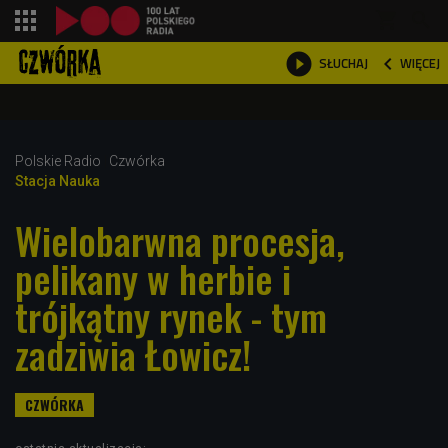
shopping_cart



WIĘCEJ
SŁUCHAJ

Polskie Radio
Czwórka
Stacja Nauka
Wielobarwna procesja,
pelikany w herbie i
trójkątny rynek - tym
zadziwia Łowicz!