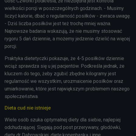
Gość Czwórki podkreśla, że niezbędna jest kontrola
wielkości porcji w poszczególnych godzinach. - Musimy
liczyć kalorie, dbać o regularność posiłków - zwraca uwagę.
- Dziś liczba posiłków jest też trochę mniej ważna.
Najnowsze badania wskazują, że nie musimy stosować
rygoru 5 dań dziennie, a możemy jedzenie dzielić na więcej
porcji.
Praktyka dietetyczki pokazuje, że 4-5 posiłków dziennie
wciąż sprawdza się u jej pacjentów. Podkreśla jednak, że
kluczem do tego, żeby zgubić zbędne kilogramy jest
regularność we wszystkim, urozmaicenie posiłków oraz
umiarkowanie, które jest największym problemem naszego
społeczeństwa.
Dieta cud nie istnieje
Wiele osób szuka optymalnej diety dla siebie, najlepiej
odchudzającej. Sięgają pod post przerywany, głodówki,
diety dr Dąbrowskiej, dietę kopenhaską i inne.