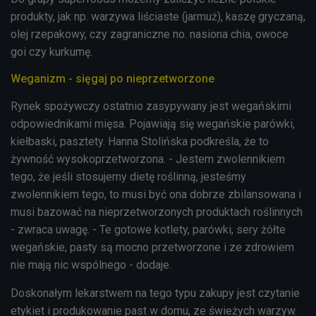
produkty, jak np. warzywa liściaste (jarmuż), kaszę gryczaną,
olej rzepakowy, czy zagraniczne no. nasiona chia, owoce
goi czy kurkumę.
Weganizm - sięgaj po nieprzetworzone
Rynek spożywczy ostatnio zasypywany jest wegańskimi
odpowiednikami mięsa. Pojawiają się wegańskie parówki,
kiełbaski, pasztety. Hanna Stolińska podkreśla, że to
żywność wysokoprzetworzona. - Jestem zwolennikiem
tego, że jeśli stosujemy dietę roślinną, jesteśmy
zwolennikiem tego, to musi być ona dobrze zbilansowana i
musi bazować na nieprzetworzonych produktach roślinnych
- zwraca uwagę. - Te gotowe kotlety, parówki, sery żółte
wegańskie, pasty są mocno przetworzone i ze zdrowiem
nie mają nic wspólnego - dodaje.
Doskonałym lekarstwem na tego typu zakupy jest czytanie
etykiet i produkowanie past w domu, ze świeżych warzyw.