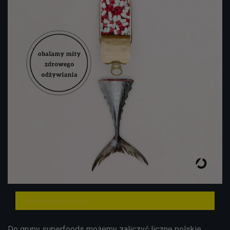
Okładka ksiażki. mat.pras.
Do grupy superfoods możemy zaliczyć liczne polskie