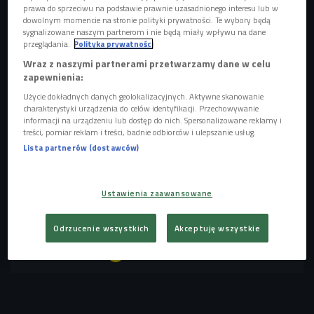
prawa do sprzeciwu na podstawie prawnie uzasadnionego interesu lub w
dowolnym momencie na stronie polityki prywatności. Te wybory będą
Każdy czuje się ekspertem w jakiejś dziedzinie, internet
sygnalizowane naszym partnerom i nie będą miały wpływu na dane
kipi od przeróżnych teorii, jest mnóstwo influencerów
przeglądania.
Polityka prywatności
znających się na wszystkich tematach świata. Często
Wraz z naszymi partnerami przetwarzamy dane w celu
zapewnienia:
badania naukowców spychane są na margines, a to z nich
powinniśmy korzystać, co podkreśla Hanna Stolińska -
Użycie dokładnych danych geolokalizacyjnych. Aktywne skanowanie
charakterystyki urządzenia do celów identyfikacji. Przechowywanie
autorka książki "Zakłamane jedzenie. Obalamy mity
informacji na urządzeniu lub dostęp do nich. Spersonalizowane reklamy i
zdrowego odżywiania".
treści, pomiar reklam i treści, badnie odbiorców i ulepszanie usług.
Lista partnerów (dostawców)
POSŁUCHAJ
Ustawienia zaawansowane
O mitach ukrytych w jedzeniu i dietach opowiada Hanna
Stolińska, autorka książki "Zakłamane jedzenie. Obalamy
mity zdrowego odżywiania" (Pierwsze słyszę/Czwórka)
11:31
Odrzucenie wszystkich
Akceptuję wszystkie