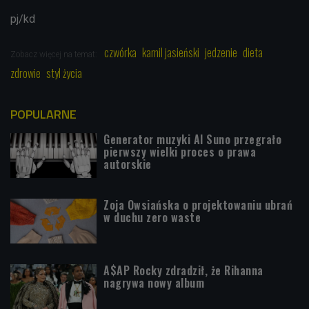
pj/kd
czwórka
kamil jasieński
jedzenie
dieta
Zobacz więcej na temat:
zdrowie
styl życia
POPULARNE
Generator muzyki AI Suno przegrało
pierwszy wielki proces o prawa
autorskie
Zoja Owsiańska o projektowaniu ubrań
w duchu zero waste
A$AP Rocky zdradził, że Rihanna
nagrywa nowy album