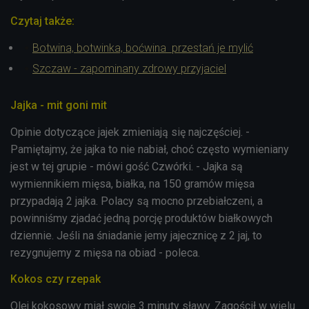
Czytaj także:
Botwina, botwinka, boćwina przestań je mylić
Szczaw - zapominany zdrowy przyjaciel
Jajka - mit goni mit
Opinie dotyczące jajek zmieniają się najczęściej. -
Pamiętajmy, że jajka to nie nabiał, choć często wymieniany
jest w tej grupie - mówi gość Czwórki. - J
ajka są
wymiennikiem mięsa, białka, na 150 gramów mięsa
przypadają 2 jajka. Polacy są mocno przebiałczeni, a
powinniśmy zjadać jedną porcję produktów białkowych
dziennie. Jeśli na śniadanie jemy jajecznicę z 2 jaj, to
rezygnujemy z mięsa na obiad - poleca.
Kokos czy rzepak
Olej kokosowy miał swoje 3 minuty sławy. Zagościł w wielu