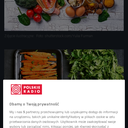
Zdjęcie ilustracyjne
Foto: shutterstock.com/Yulia Furman
Dbamy o Twoją prywatność
My i nasi
5
partnerzy przechowujemy lub uzyskujemy dostęp do informacji
na urządzeniu, takich jak unikalne identyfikatory w plikach cookie w celu
Marchewkę gotują całą - dla zdrowej skóry i oczu
przetwarzania danych osobowych. Użytkownik może zaakceptować swoje
wybory lub zarządzać nimi, klikając poniżej, jak również skorzystać z