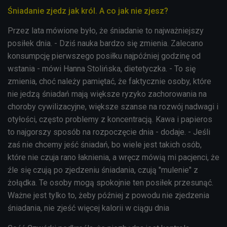
Śniadanie zjedz jak król. A co jak nie zjesz?
Przez lata mówione było, że śniadanie to najważniejszy
posiłek dnia. - Dziś nauka bardzo się zmienia. Zalecano
konsumpcję pierwszego posiłku najpóźniej godzinę od
wstania - mówi Hanna Stolińska, dietetyczka. - To się
zmienia, choć należy pamiętać, że faktycznie osoby, które
nie jedzą śniadań mają większe ryzyko zachorowania na
choroby cywilizacyjne, większe szanse na rozwój nadwagi i
otyłości, często problemy z koncentracją. Kawa i papieros
to najgorszy sposób na rozpoczęcie dnia - dodaje. - Jeśli
zaś nie chcemy jeść śniadań, bo wiele jest takich osób,
które nie czuja rano łaknienia, a wręcz mówią mi pacjenci, że
źle się czują po zjedzeniu śniadania, czują "mulenie" z
żołądka. Te osoby mogą spokojnie ten posiłek przesunąć.
Ważne jest tylko to, żeby później z powodu nie zjedzenia
śniadania, nie zjeść więcej kalorii w ciągu dnia