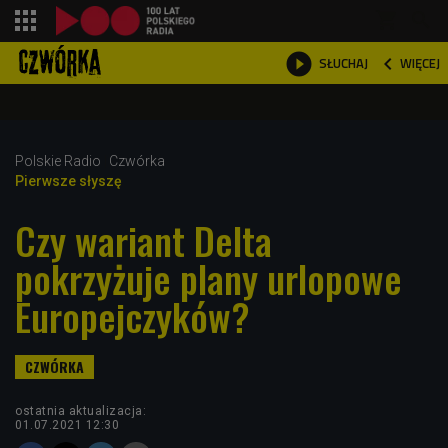
shopping_cart



WIĘCEJ
SŁUCHAJ

Polskie Radio
Czwórka
Pierwsze słyszę
Czy wariant Delta
pokrzyżuje plany urlopowe
Europejczyków?
ostatnia aktualizacja:
01.07.2021 12:30