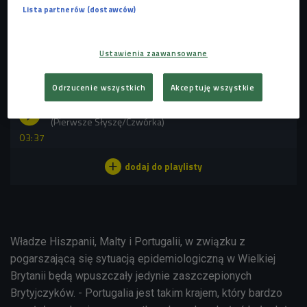
Lista partnerów (dostawców)
zakażeń w Polsce, sytuacja z koronawirusem na świecie
wciąż jest poważna i wpływa na decyzje państw odnośnie
wpuszczania turystów.
Ustawienia zaawansowane
POSŁUCHAJ
Odrzucenie wszystkich
Akceptuję wszystkie
Czy wariant Delta pokrzyżuje plany wakacyjne Polaków?
(Pierwsze Słyszę/Czwórka)
03:37
Władze Hiszpanii, Malty i Portugalii, w związku z
pogarszającą się sytuacją epidemiologiczną w Wielkiej
Brytanii będą wpuszczały jedynie zaszczepionych
Brytyjczyków. - Portugalia jest takim krajem, który bardzo