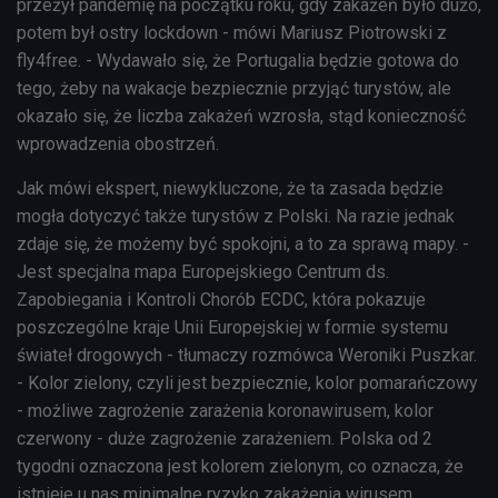
przeżył pandemię na początku roku, gdy zakażeń było dużo,
potem był ostry lockdown - mówi Mariusz Piotrowski z
fly4free. - Wydawało się, że Portugalia będzie gotowa do
tego, żeby na wakacje bezpiecznie przyjąć turystów, ale
okazało się, że liczba zakażeń wzrosła, stąd konieczność
wprowadzenia obostrzeń.
Jak mówi ekspert, niewykluczone, że ta zasada będzie
mogła dotyczyć także turystów z Polski. Na razie jednak
zdaje się, że możemy być spokojni, a to za sprawą mapy. -
Jest specjalna mapa Europejskiego Centrum ds.
Zapobiegania i Kontroli Chorób ECDC, która pokazuje
poszczególne kraje Unii Europejskiej w formie systemu
świateł drogowych - tłumaczy rozmówca Weroniki Puszkar.
- Kolor zielony, czyli jest bezpiecznie, kolor pomarańczowy
- możliwe zagrożenie zarażenia koronawirusem, kolor
czerwony - duże zagrożenie zarażeniem. Polska od 2
tygodni oznaczona jest kolorem zielonym, co oznacza, że
istnieje u nas minimalne ryzyko zakażenia wirusem.