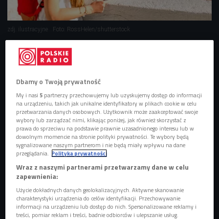
zdj. ilustracyjne
Foto: RossHelen/shutterstock
Dbamy o Twoją prywatność
My i nasi
5
partnerzy przechowujemy lub uzyskujemy dostęp do informacji
na urządzeniu, takich jak unikalne identyfikatory w plikach cookie w celu
przetwarzania danych osobowych. Użytkownik może zaakceptować swoje
wybory lub zarządzać nimi, klikając poniżej, jak również skorzystać z
prawa do sprzeciwu na podstawie prawnie uzasadnionego interesu lub w
dowolnym momencie na stronie polityki prywatności. Te wybory będą
sygnalizowane naszym partnerom i nie będą miały wpływu na dane
przeglądania.
Polityka prywatności
Wraz z naszymi partnerami przetwarzamy dane w celu
Paszport covidowy już dostępny w aplikacji mObywatel
zapewnienia:
Użycie dokładnych danych geolokalizacyjnych. Aktywne skanowanie
charakterystyki urządzenia do celów identyfikacji. Przechowywanie
informacji na urządzeniu lub dostęp do nich. Spersonalizowane reklamy i
Mimo że od pewnego czasu obserwujemy spadek liczby
treści, pomiar reklam i treści, badnie odbiorców i ulepszanie usług.