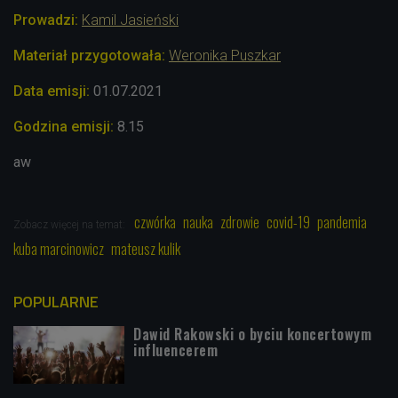
Prowadzi
:
Kamil Jasieński
Materiał przygotowała:
Weronika Puszkar
Data emisji:
01.07
.2021
Godzina emisji:
8.15
aw
czwórka
nauka
zdrowie
covid-19
pandemia
Zobacz więcej na temat:
kuba marcinowicz
mateusz kulik
POPULARNE
Dawid Rakowski o byciu koncertowym
influencerem