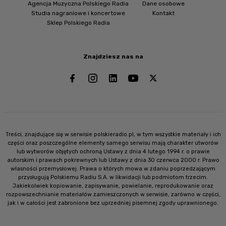
Agencja Muzyczna Polskiego Radia
Dane osobowe
Studia nagraniowe i koncertowe
Kontakt
Sklep Polskiego Radia
Znajdziesz nas na
Treści, znajdujące się w serwisie polskieradio.pl, w tym wszystkie materiały i ich
części oraz poszczególne elementy samego serwisu mają charakter utworów
lub wytworów objętych ochroną Ustawy z dnia 4 lutego 1994 r. o prawie
autorskim i prawach pokrewnych lub Ustawy z dnia 30 czerwca 2000 r. Prawo
własności przemysłowej. Prawa o których mowa w zdaniu poprzedzającym
przysługują Polskiemu Radiu S.A. w likwidacji lub podmiotom trzecim.
Jakiekolwiek kopiowanie, zapisywanie, powielanie, reprodukowanie oraz
rozpowszechnianie materiałów zamieszczonych w serwisie, zarówno w części,
jak i w całości jest zabronione bez uprzedniej pisemnej zgody uprawnionego.