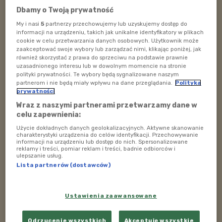
Dbamy o Twoją prywatność
spożywać kolorowe warzywa i owoce, które później
transformują w zdrowym organizmie i tworzą
My i nasi
5
partnerzy przechowujemy lub uzyskujemy dostęp do
informacji na urządzeniu, takich jak unikalne identyfikatory w plikach
filtry
– dodała Bożena Grechuta. Co więcej,
cookie w celu przetwarzania danych osobowych. Użytkownik może
naturalną ochronę oka może zapewnić również
zaakceptować swoje wybory lub zarządzać nimi, klikając poniżej, jak
również skorzystać z prawa do sprzeciwu na podstawie prawnie
spożywanie m.in. szpinaku, marchewki czy jagód.
uzasadnionego interesu lub w dowolnym momencie na stronie
polityki prywatności. Te wybory będą sygnalizowane naszym
POSŁUCHAJ
partnerom i nie będą miały wpływu na dane przeglądania.
Polityka
prywatności
Strefa Rodzica 29 lipca godz. 21:00
Wraz z naszymi partnerami przetwarzamy dane w
celu zapewnienia:
59:40
Użycie dokładnych danych geolokalizacyjnych. Aktywne skanowanie
charakterystyki urządzenia do celów identyfikacji. Przechowywanie
informacji na urządzeniu lub dostęp do nich. Spersonalizowane
reklamy i treści, pomiar reklam i treści, badnie odbiorców i
ulepszanie usług.
Pierwsze badania wzroku nierzadko pojawiają się, kiedy
Lista partnerów (dostawców)
dziecko chodzi do przedszkola lub szkoły i zgłasza
problemy z czytaniem lub widzeniem z pewnej
Ustawienia zaawansowane
odległości. Uwagę rodzica powinno zwrócić także
niewłaściwe ustawienie oczu dziecka. Jeśli jednak nic
Odrzucenie wszystkich
Akceptuję wszystkie