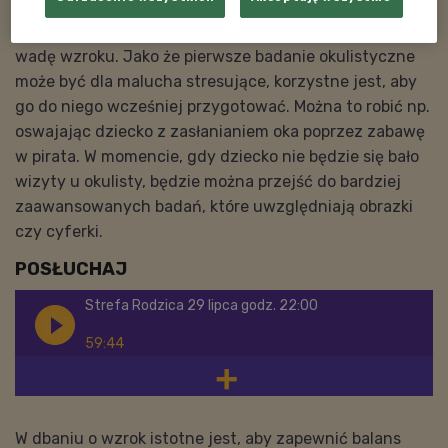
takiego nie ma miejsca, wizytę u okulisty dobrze jest
również odbyć w przypadku, gdy jedno z rodziców ma
wadę wzroku. Jako że pierwsze badanie okulistyczne
może być dla malucha stresujące, korzystne jest, aby
go do niego wcześniej przygotować. Można to robić np.
oswajając dziecko z zasłanianiem oka poprzez zabawę
w pirata. W momencie, gdy dziecko nie będzie się bało
wizyty u okulisty, będzie można przejść do bardziej
zaawansowanych badań, które uwzględniają obrazki
czy cyferki.
POSŁUCHAJ
Strefa Rodzica 29 lipca godz. 22:00
59:44
W dbaniu o wzrok istotne jest, aby zapewnić balans