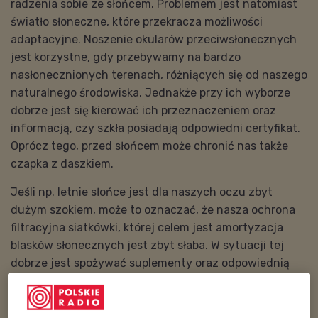
radzenia sobie ze słońcem. Problemem jest natomiast
światło słoneczne, które przekracza możliwości
adaptacyjne. Noszenie okularów przeciwsłonecznych
jest korzystne, gdy przebywamy na bardzo
nasłonecznionych terenach, różniących się od naszego
naturalnego środowiska. Jednakże przy ich wyborze
dobrze jest się kierować ich przeznaczeniem oraz
informacją, czy szkła posiadają odpowiedni certyfikat.
Oprócz tego, przed słońcem może chronić nas także
czapka z daszkiem.
Jeśli np. letnie słońce jest dla naszych oczu zbyt
dużym szokiem, może to oznaczać, że nasza ochrona
filtracyjna siatkówki, której celem jest amortyzacja
blasków słonecznych jest zbyt słaba. W sytuacji tej
dobrze jest spożywać suplementy oraz odpowiednią
ilość barwników, które budowałyby barwniki ochronne
siatkówki. –
Musimy spożywać kwasy omega-3.
Musimy spożywać żółtka dobrych jaj. Musimy