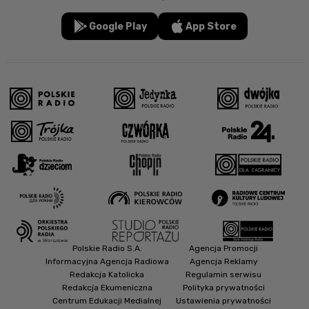
Google Play
App Store
Polskie Radio S.A.
Agencja Promocji
Informacyjna Agencja Radiowa
Agencja Reklamy
Redakcja Katolicka
Regulamin serwisu
Redakcja Ekumeniczna
Polityka prywatności
Centrum Edukacji Medialnej
Ustawienia prywatności