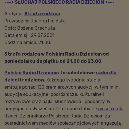
---> SŁUCHAJ POLSKIEGO RADIA DZIECIOM <---
Audycja:
Strefa rodzica
Prowadziła: Joanna Ficińska
Gość:
Bożena Grechuta
Data emisji: 29.07.2021
Godzina emisji: 21.00.
Strefa rodzica w Polskim Radiu Dzieciom od
poniedziałku do piątku od 21.00 do 23.00
.
Polskie Radio Dzieciom
to całodobowe
radio dla
dzieci
i rodziców.
Każdego tygodnia stacja
emituje ponad 130 premierowych audycji w tym m.in.
audycje edukacyjne, podróżnicze, kulturalne i
rozrywkowe oraz bajki, słuchowiska i podcasty. W
audycjach usłyszeć można znane i lubiane
piosenki dla
dzieci
. Dziennikarze Polskiego Radia Dzieciom za
pośrednictwem mediów społecznościowych angażują