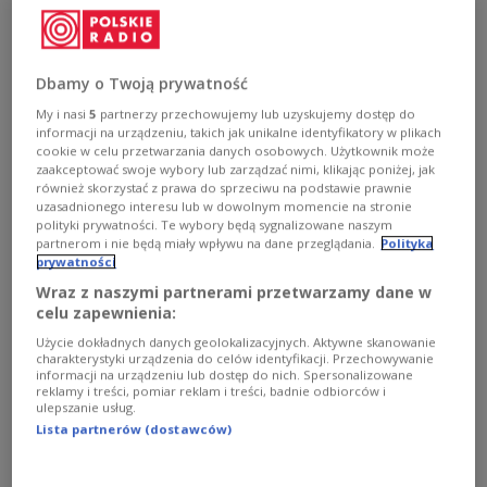
przesyłkę dostarczoną w środę do placówki
dyplomatycznej.
Dbamy o Twoją prywatność
My i nasi
5
partnerzy przechowujemy lub uzyskujemy dostęp do
Hiszpańska policja, która uruchomiła procedury
informacji na urządzeniu, takich jak unikalne identyfikatory w plikach
związane z atakiem terrorystycznym
cookie w celu przetwarzania danych osobowych. Użytkownik może
zaakceptować swoje wybory lub zarządzać nimi, klikając poniżej, jak
sprecyzowała, że materiał wybuchy znajdował się
również skorzystać z prawa do sprzeciwu na podstawie prawnie
wewnątrz koperty.
uzasadnionego interesu lub w dowolnym momencie na stronie
polityki prywatności. Te wybory będą sygnalizowane naszym
Działania służb
partnerom i nie będą miały wpływu na dane przeglądania.
Polityka
prywatności
Według hiszpańskich służb medycznych
Wraz z naszymi partnerami przetwarzamy dane w
celu zapewnienia:
poszkodowany pracownik ambasady Ukrainy trafił
już do jednego z madryckich szpitali. Obrażenia,
Użycie dokładnych danych geolokalizacyjnych. Aktywne skanowanie
charakterystyki urządzenia do celów identyfikacji. Przechowywanie
których doznał określane są jako "lekkie".
informacji na urządzeniu lub dostęp do nich. Spersonalizowane
reklamy i treści, pomiar reklam i treści, badnie odbiorców i
ulepszanie usług.
Na terenie, gdzie usytuowana jest ambasada
Lista partnerów (dostawców)
ukraińska, ruszyły w środę po południu
zainicjowane przez oddział antyterrorystyczny