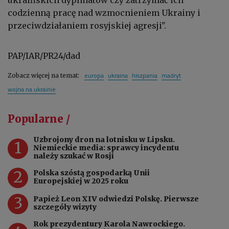
codzienną pracę nad wzmocnieniem Ukrainy i
przeciwdziałaniem rosyjskiej agresji".
PAP/IAR/PR24/dad
europa
ukraina
hiszpania
madryt
Zobacz więcej na temat:
wojna na ukrainie
Popularne /
Uzbrojony dron na lotnisku w Lipsku.
1
Niemieckie media: sprawcy incydentu
należy szukać w Rosji
2
Polska szóstą gospodarką Unii
Europejskiej w 2025 roku
3
Papież Leon XIV odwiedzi Polskę. Pierwsze
szczegóły wizyty
Rok prezydentury Karola Nawrockiego.