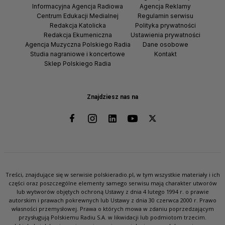
Informacyjna Agencja Radiowa
Agencja Reklamy
Centrum Edukacji Medialnej
Regulamin serwisu
Redakcja Katolicka
Polityka prywatności
Redakcja Ekumeniczna
Ustawienia prywatności
Agencja Muzyczna Polskiego Radia
Dane osobowe
Studia nagraniowe i koncertowe
Kontakt
Sklep Polskiego Radia
Znajdziesz nas na
Treści, znajdujące się w serwisie polskieradio.pl, w tym wszystkie materiały i ich
części oraz poszczególne elementy samego serwisu mają charakter utworów
lub wytworów objętych ochroną Ustawy z dnia 4 lutego 1994 r. o prawie
autorskim i prawach pokrewnych lub Ustawy z dnia 30 czerwca 2000 r. Prawo
własności przemysłowej. Prawa o których mowa w zdaniu poprzedzającym
przysługują Polskiemu Radiu S.A. w likwidacji lub podmiotom trzecim.