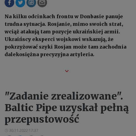
Na kilku odcinkach frontu w Donbasie panuje
trudna sytuacja. Rosjanie, mimo swoich strat,
wciąż atakują tam pozycje ukraińskiej armii.
Ukraińscy eksperci wojskowi wskazują, że
pokrzyżować szyki Rosjan może tam zachodnia
dalekosiężna precyzyjna artyleria.
"Zadanie zrealizowane".
Baltic Pipe uzyskał pełną
przepustowość
30.11.2022 17:37