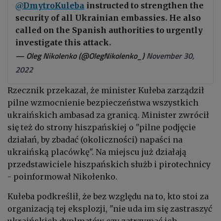
@DmytroKuleba
instructed to strengthen the
security of all Ukrainian embassies. He also
called on the Spanish authorities to urgently
investigate this attack.
— Oleg Nikolenko (@OlegNikolenko_)
November 30,
2022
Rzecznik przekazał, że minister Kułeba zarządził
pilne wzmocnienie bezpieczeństwa wszystkich
ukraińskich ambasad za granicą. Minister zwrócił
się też do strony hiszpańskiej o "pilne podjęcie
działań, by zbadać (okoliczności) napaści na
ukraińską placówkę". Na miejscu już działają
przedstawiciele hiszpańskich służb i pirotechnicy
- poinformował Nikołenko.
Kułeba podkreślił, że bez względu na to, kto stoi za
organizacją tej eksplozji, "nie uda im się zastraszyć
ukraińskich dyplmatów czy zatrzymać ich