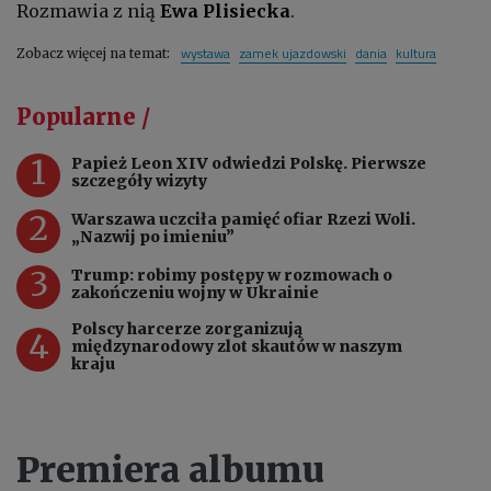
Rozmawia z nią
Ewa Plisiecka
.
wystawa
zamek ujazdowski
dania
kultura
Zobacz więcej na temat:
Popularne /
1
Papież Leon XIV odwiedzi Polskę. Pierwsze
szczegóły wizyty
2
Warszawa uczciła pamięć ofiar Rzezi Woli.
„Nazwij po imieniu”
3
Trump: robimy postępy w rozmowach o
zakończeniu wojny w Ukrainie
Polscy harcerze zorganizują
4
międzynarodowy zlot skautów w naszym
kraju
Premiera albumu