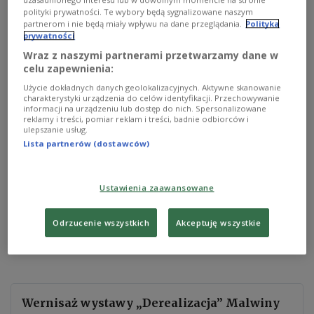
polityki prywatności. Te wybory będą sygnalizowane naszym
partnerom i nie będą miały wpływu na dane przeglądania.
Polityka
prywatności
Wraz z naszymi partnerami przetwarzamy dane w
celu zapewnienia:
Użycie dokładnych danych geolokalizacyjnych. Aktywne skanowanie
Zdjęcie ilustracyjne
Materiały prasowe
charakterystyki urządzenia do celów identyfikacji. Przechowywanie
informacji na urządzeniu lub dostęp do nich. Spersonalizowane
Derealizacja jest stanem psychicznym
,
w którym
reklamy i treści, pomiar reklam i treści, badnie odbiorców i
ulepszanie usług.
odczuwane jest wrażenie funkcjonowania
Lista partnerów (dostawców)
w nierealnym świecie
.
Dawno nie było czasów tak
jej sprzyjających jak teraz. Derealizacja może być
formą obrony przed nadmierną ilością bodźców
Ustawienia zaawansowane
i presją realnego świata oraz jego problemów
.
Wydaje się
,
że dzisiaj
,
w czasach burzliwych
,
brzmi
Odrzucenie wszystkich
Akceptuję wszystkie
to raczej kusząco niż niebezpiecznie
.
Wernisaż wystawy „Derealizacja” Malwiny