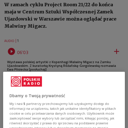
W ramach cyklu Project Room 21/22 do końca
maja w Centrum Sztuki Współczesnej Zamek
Ujazdowski w Warszawie można oglądać prace
Malwiny Migacz.
1
AUDIO


06'03
Wystawa polskiej artystki z Kopenhagi Malwiny Migacz na Zamku
Ujazdowskim. Z kuratorką Krystyną Różańską-Gorgolewską rozmawia
Ewa Plisiecka [posłuchaj]
Dbamy o Twoją prywatność
My i nasi
5
partnerzy przechowujemy lub uzyskujemy dostęp do
informacji na urządzeniu, takich jak unikalne identyfikatory w plikach
cookie w celu przetwarzania danych osobowych. Użytkownik może
zaakceptować swoje wybory lub zarządzać nimi, klikając poniżej, jak
również skorzystać z prawa do sprzeciwu na podstawie prawnie
uzasadnionego interesu lub w dowolnym momencie na stronie