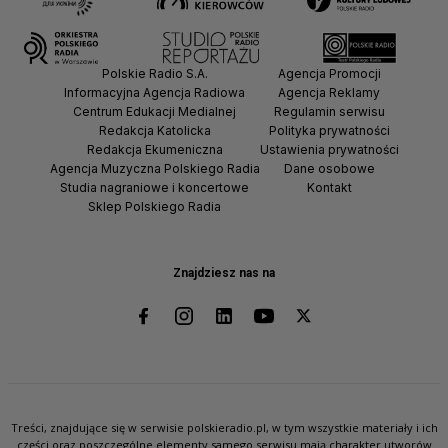
Polskie Radio S.A.
Agencja Promocji
Informacyjna Agencja Radiowa
Agencja Reklamy
Centrum Edukacji Medialnej
Regulamin serwisu
Redakcja Katolicka
Polityka prywatności
Redakcja Ekumeniczna
Ustawienia prywatności
Agencja Muzyczna Polskiego Radia
Dane osobowe
Studia nagraniowe i koncertowe
Kontakt
Sklep Polskiego Radia
Znajdziesz nas na
Treści, znajdujące się w serwisie polskieradio.pl, w tym wszystkie materiały i ich
części oraz poszczególne elementy samego serwisu mają charakter utworów