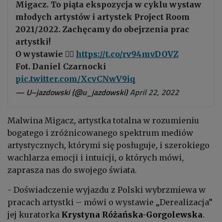
Migacz. To piąta ekspozycja w cyklu wystaw
młodych artystów i artystek Project Room
2021/2022. Zachęcamy do obejrzenia prac
artystki!
O wystawie 👉🏻
https://t.co/rv94mvDOVZ
Fot. Daniel Czarnocki
pic.twitter.com/XcvCNwV9iq
— U–jazdowski (@u_jazdowski)
April 22, 2022
Malwina Migacz
,
artystka totalna w rozumieniu
bogatego i zróżnicowanego spektrum mediów
artystycznych
,
którymi się posługuje
,
i szerokiego
wachlarza emocji i intuicji
,
o których mówi,
zaprasza nas do swojego świata.
- Doświadczenie wyjazdu z Polski wybrzmiewa w
pracach artystki – mówi o wystawie „Derealizacja”
jej kuratorka
Krystyna Różańska-Gorgolewska
.