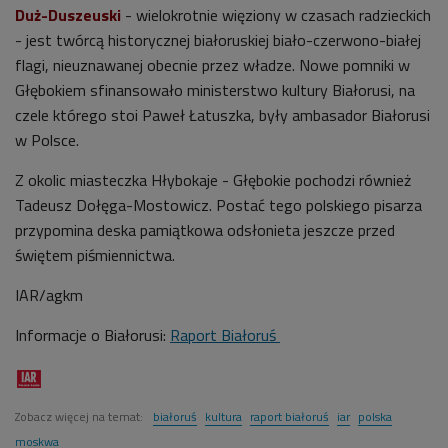
Duż-Duszeuski
- wielokrotnie więziony w czasach radzieckich
- jest twórcą historycznej białoruskiej biało-czerwono-białej
flagi, nieuznawanej obecnie przez władze. Nowe pomniki w
Głębokiem sfinansowało ministerstwo kultury Białorusi, na
czele którego stoi Paweł Łatuszka, były ambasador Białorusi
w Polsce.
Z okolic miasteczka Hłybokaje - Głębokie pochodzi również
Tadeusz Dołęga-Mostowicz. Postać tego polskiego pisarza
przypomina deska pamiątkowa odsłonieta jeszcze przed
świętem piśmiennictwa.
IAR/agkm
Informacje o Białorusi:
Raport Białoruś
Zobacz więcej na temat:
białoruś
kultura
raport białoruś
iar
polska
moskwa