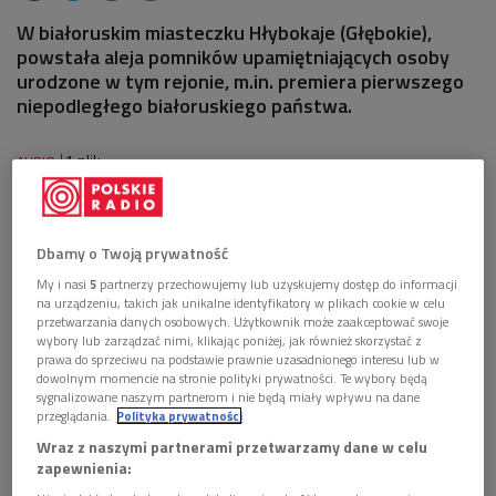
W białoruskim miasteczku Hłybokaje (Głębokie),
powstała aleja pomników upamiętniających osoby
urodzone w tym rejonie, m.in. premiera pierwszego
niepodległego białoruskiego państwa.
1 plik
AUDIO


00'54
Relacja Włodzimierza Paca z Mińska (IAR)
Dbamy o Twoją prywatność
My i nasi
5
partnerzy przechowujemy lub uzyskujemy dostęp do informacji
na urządzeniu, takich jak unikalne identyfikatory w plikach cookie w celu
przetwarzania danych osobowych. Użytkownik może zaakceptować swoje
wybory lub zarządzać nimi, klikając poniżej, jak również skorzystać z
prawa do sprzeciwu na podstawie prawnie uzasadnionego interesu lub w
dowolnym momencie na stronie polityki prywatności. Te wybory będą
sygnalizowane naszym partnerom i nie będą miały wpływu na dane
przeglądania.
Polityka prywatności
Wraz z naszymi partnerami przetwarzamy dane w celu
zapewnienia: