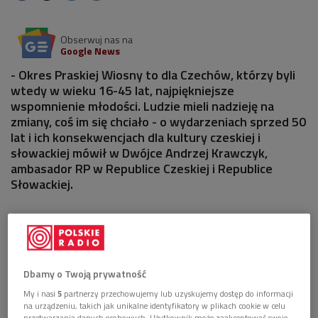
Obserwuj nas na
Google News
- Okres Praskiej Wiosny to dla Czechów, którzy byli
wtedy w wieku 16-45 lat, najpiękniejsze
wspomnienie młodości. Ludzie mieli nadzieję na
zmiany, coś im się chciało - o wydarzeniach sprzed 50
lat i ich konsekwencjach dla kultury czeskiej i
słowackiej mówił w Dwójce Andrzej Krawczyk,
ambasador RP w Republice Czeskiej i Republice
Słowackiej.
1 plik
AUDIO


49'54
1968. Rok, w którym zamordowano entuzjazm
Dbamy o Twoją prywatność
Czechów (Strefa literatury/Dwójka)
My i nasi
5
partnerzy przechowujemy lub uzyskujemy dostęp do informacji
na urządzeniu, takich jak unikalne identyfikatory w plikach cookie w celu
przetwarzania danych osobowych. Użytkownik może zaakceptować swoje