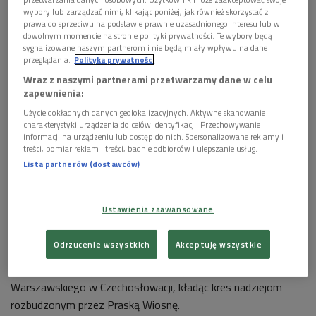
wybory lub zarządzać nimi, klikając poniżej, jak również skorzystać z
prawa do sprzeciwu na podstawie prawnie uzasadnionego interesu lub w
dowolnym momencie na stronie polityki prywatności. Te wybory będą
sygnalizowane naszym partnerom i nie będą miały wpływu na dane
przeglądania.
Polityka prywatności
Wraz z naszymi partnerami przetwarzamy dane w celu
zapewnienia:
Użycie dokładnych danych geolokalizacyjnych. Aktywne skanowanie
charakterystyki urządzenia do celów identyfikacji. Przechowywanie
informacji na urządzeniu lub dostęp do nich. Spersonalizowane reklamy i
treści, pomiar reklam i treści, badnie odbiorców i ulepszanie usług.
Lista partnerów (dostawców)
Interwencja wojsk Układu Warszawskiego w Czechosłowacji
Foto: PAP
Ustawienia zaawansowane
"Pada, na dworze już ściemniało/ Oj, ta noc nie będzie krótka/
Baranka wilkom się zachciało/ Braciszku - szczęknęła furtka"
Odrzucenie wszystkich
Akceptuję wszystkie
- śpiewał czeski bard Karel Kryl. 50 lat temu w nocy z 20 na
21 sierpnia nastąpiła interwencja wojsk Układu
Warszawskiego w Czechosłowacji, kładąc kres nadziejom
rozbudzonym przez Praską Wiosnę.