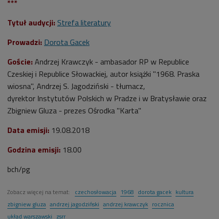
***
Tytuł audycji:
Strefa literatury
Prowadzi:
Dorota Gacek
Goście:
Andrzej Krawczyk - ambasador RP w Republice
Czeskiej i Republice Słowackiej, autor książki "1968. Praska
wiosna", Andrzej S. Jagodziński - tłumacz,
dyrektor Instytutów Polskich w Pradze i w Bratysławie oraz
Zbigniew Gluza - prezes Ośrodka "Karta"
Data emisji:
19.08.2018
Godzina emisji:
18.00
bch/pg
Zobacz więcej na temat:
czechosłowacja
1968
dorota gacek
kultura
zbigniew gluza
andrzej jagodziński
andrzej krawczyk
rocznica
układ warszawski
zsrr