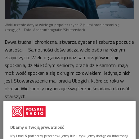
Wykluczenie dotyka wiele grup społecznych. Z jakimi problemami się
zmagają?
Foto: Agenturfotografin/Shutterstock
Bywa trudna i chroniczna, stwarza dystans i zaburza poczucie
wartości. - Samotności doświadcza wiele osób na różnym
etapie życia.
Wiele organizacji oraz samorządów inicjuje
spotkania, dzięki którym seniorzy oraz ludzie samotni mają
możliwość spotkania się z drugim człowiekiem. Jedyną z nich
jest
Stowarzyszenie mali bracia Ubogich, które co
roku w
okresie Wielkanocy organizuje świąteczne śniadania dla osób
starszych.
>>>
Posłuchaj rozmowy z Pauliną Łatacz
Dbamy o Twoją prywatność
Czas, który łączy
My i nasi
5
partnerzy przechowujemy lub uzyskujemy dostęp do informacji