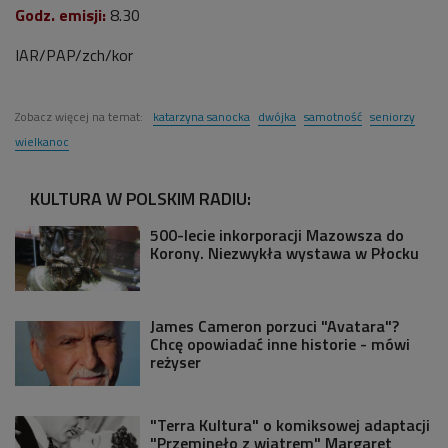
Godz. emisji:
8.30
IAR/PAP/zch/kor
Zobacz więcej na temat:
katarzyna sanocka
dwójka
samotność
seniorzy
wielkanoc
KULTURA W POLSKIM RADIU:
500-lecie inkorporacji Mazowsza do
Korony. Niezwykła wystawa w Płocku
James Cameron porzuci "Avatara"?
Chcę opowiadać inne historie - mówi
reżyser
"Terra Kultura" o komiksowej adaptacji
"Przeminęło z wiatrem" Margaret