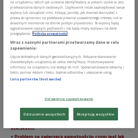
na urządzeniu, takich jak unikalne identyfikatory w plikach cookie w celu
Spotkania pokazują, że choć uczestników dzieli, czasami
przetwarzania danych osobowych. Użytkownik może zaakceptować swoje
znacząca, różnica wieku, to łączy ich potrzeba bliskości i
wybory lub zarządzać nimi, klikając poniżej, jak również skorzystać z
prawa do sprzeciwu na podstawie prawnie uzasadnionego interesu lub w
wspólnoty. Seniorzy, będący skarbnicą wiedzy o dawnych
dowolnym momencie na stronie polityki prywatności. Te wybory będą
zwyczajach i tradycjach, mają okazję podzielić się swoimi
sygnalizowane naszym partnerom i nie będą miały wpływu na dane
wspomnieniami z młodszymi wolontariuszami. Z kolei młode
przeglądania.
Polityka prywatności
osoby wnoszą energię i otwartość na rozmowę. To
Wraz z naszymi partnerami przetwarzamy dane w celu
zapewnienia:
wyjątkowe połączenie pozwala obu stronom czerpać z
doświadczenia coś niezwykle wartościowego -
mówiła w
Użycie dokładnych danych geolokalizacyjnych. Aktywne skanowanie
charakterystyki urządzenia do celów identyfikacji. Przechowywanie
"Poranku Dwójki"
Paulina Łatacz ze Stowarzyszenia mali
informacji na urządzeniu lub dostęp do nich. Spersonalizowane reklamy i
bracia Ubogich.
treści, pomiar reklam i treści, badnie odbiorców i ulepszanie usług.
Lista partnerów (dostawców)
Czytaj także:
Ustawienia zaawansowane
Święta w samotności. Jak aktywizować nasze babcie
i dziadków?
Odrzucenie wszystkich
Akceptuję wszystkie
Jak skutecznie walczyć z samotnością osób
starszych?
Problem ze zwierzęcą samotnością: czym jest lęk