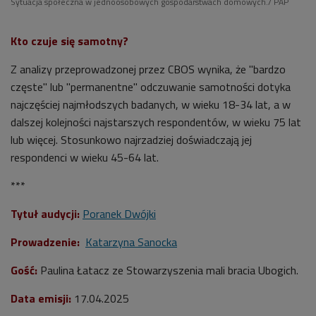
Sytuacja społeczna w jednoosobowych gospodarstwach domowych./ PAP
Kto czuje się samotny?
Z analizy przeprowadzonej przez CBOS wynika, że "bardzo
częste" lub "permanentne" odczuwanie samotności dotyka
najczęściej najmłodszych badanych, w wieku 18-34 lat, a w
dalszej kolejności najstarszych respondentów, w wieku 75 lat
lub więcej. Stosunkowo najrzadziej doświadczają jej
respondenci w wieku 45-64 lat.
***
Tytuł audycji:
Poranek Dwójki
Prowadzenie:
Katarzyna Sanocka
Gość:
Paulina Łatacz ze Stowarzyszenia mali bracia Ubogich.
Data emisji:
17
.04.2025