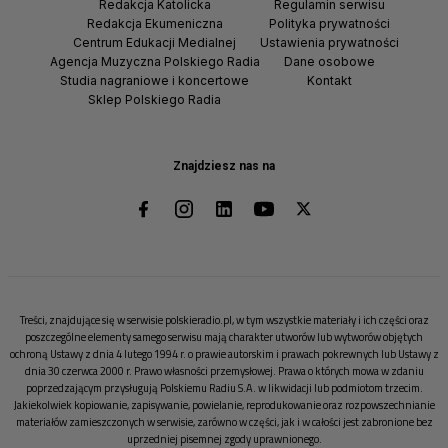
Redakcja Katolicka
Regulamin serwisu
Redakcja Ekumeniczna
Polityka prywatności
Centrum Edukacji Medialnej
Ustawienia prywatności
Agencja Muzyczna Polskiego Radia
Dane osobowe
Studia nagraniowe i koncertowe
Kontakt
Sklep Polskiego Radia
Znajdziesz nas na
Treści, znajdujące się w serwisie polskieradio.pl, w tym wszystkie materiały i ich części oraz
poszczególne elementy samego serwisu mają charakter utworów lub wytworów objętych
ochroną Ustawy z dnia 4 lutego 1994 r. o prawie autorskim i prawach pokrewnych lub Ustawy z
dnia 30 czerwca 2000 r. Prawo własności przemysłowej. Prawa o których mowa w zdaniu
poprzedzającym przysługują Polskiemu Radiu S.A. w likwidacji lub podmiotom trzecim.
Jakiekolwiek kopiowanie, zapisywanie, powielanie, reprodukowanie oraz rozpowszechnianie
materiałów zamieszczonych w serwisie, zarówno w części, jak i w całości jest zabronione bez
uprzedniej pisemnej zgody uprawnionego.