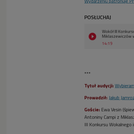
Wydarzeniu patronuje Pr
POSŁUCHAJ
Wokół III Konkurs
Miklaszewiczów w
14:19
***
Tytuł audycji:
Wybiera
Prowadził:
Jakub Jamro
Goście:
Ewa Vesin (śpiew
Antoniny Campi z Miklas
III Konkursu Wokalnego 