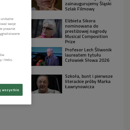
zainaugurujemy Śląski
Szlak Filmowy
 unikalne
Elżbieta Sikora
tować swoje
nominowana do
wie prawnie
prestiżowej nagrody
sygnalizowane
Musical Composition
Prize
Profesor Lech Śliwonik
laureatem tytułu
lów
Człowiek Słowa 2026
i treści,
Szkoła, bunt i pierwsze
literackie próby Marka
Ławrynowicza
ę wszystkie