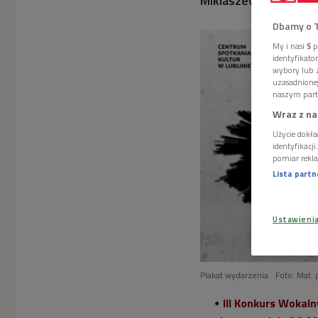
Miklaszewiczów, któr
Dbamy o 
My i nasi
5
p
identyfikat
wybory lub z
uzasadnione
naszym part
Wraz z na
Użycie dokła
identyfikacj
pomiar rekla
Lista part
Ustawieni
Plakat wydarzenia
Foto: Mat. 
III Konkurs Wokal