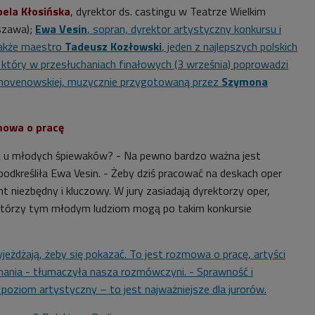
bela Kłosińska
, dyrektor ds. castingu w Teatrze Wielkim
szawa);
Ewa Vesin
, sopran, dyrektor artystyczny konkursu i
także maestro
Tadeusz Kozłowski
, jeden z najlepszych polskich
tóry w przesłuchaniach finałowych (3 września) poprowadzi
thovenowskiej, muzycznie przygotowaną przez
Szymona
mowa o pracę
ać u młodych śpiewaków? - Na pewno bardzo ważna jest
odkreśliła Ewa Vesin. - Żeby dziś pracować na deskach oper
t niezbędny i kluczowy. W jury zasiadają dyrektorzy oper,
 którzy tym młodym ludziom mogą po takim konkursie
yjeżdżają, żeby się pokazać. To jest rozmowa o pracę, artyści
ania - tłumaczyła nasza rozmówczyni. - Sprawność i
 poziom artystyczny – to jest najważniejsze dla jurorów.