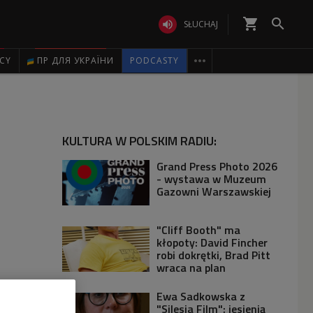
shopping_cart


SŁUCHAJ

ICY
ПР ДЛЯ УКРАЇНИ
PODCASTY
KULTURA W POLSKIM RADIU:
Grand Press Photo 2026
- wystawa w Muzeum
Gazowni Warszawskiej
"Cliff Booth" ma
kłopoty: David Fincher
robi dokrętki, Brad Pitt
wraca na plan
Ewa Sadkowska z
"Silesia Film": jesienią