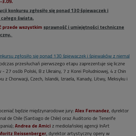
-3.09.
cji konkursu zgłosiło się ponad 130 śpiewaczek i
 całego świata.
ać przede wszystkim
sprawność i umiejętności techniczne
yczny.
onkursu zgłosiło się ponad 130 śpiewaczek i śpiewaków z niemal
podczas przesłuchań pierwszego etapu zaprezentuje się liczne
 27 osób Polski, 8 z Ukrainy, 7 z Korei Południowej, 4 z Chin
 z Chorwacji, Czech, Islandii, Izraela, Kanady, Litwy, Meksyku i
oceniać będzie międzynarodowe jury:
Alex Fernandez
, dyrektor
al de Chile (Santiago de Chile) oraz Auditorio de Tenerife
pania);
Andrea de Amici
z mediolańskiej agencji InArt
Moritz Reissenberger
, dyrektor artystyczny opery w