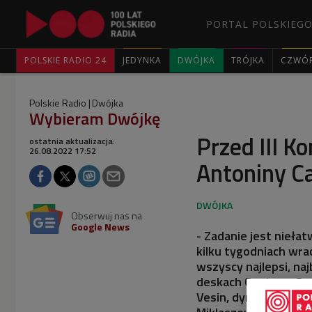
PORTAL POLSKIEGO
POLSKIE RADIO 24
JEDYNKA
DWÓJKA
TRÓJKA
CZWÓ
Polskie Radio
Dwójka
Wybieram Dwójkę
Przed III 
ostatnia aktualizacja:
26.08.2022 17:52
Antoniny C
Obserwuj nas na
Google News
- Zadanie jest nieła
kilku tygodniach wra
wszyscy najlepsi, na
deskach Centrum Spo
Vesin, dyrektor arty