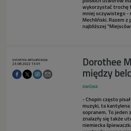
polskich utworów ma
wykorzystać trochę 
mniej oczywistego -
Mechliński. Razem z
najbliższej "Miejsców
Dorothee M
ostatnia aktualizacja:
23.08.2022 13:01
między bel
- Chopin często pisa
muzyki, ta kantylen
sopranem. To jeden z
znalazły się także u
niemiecka śpiewaczka