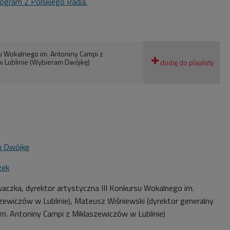
ogram 2 Polskiego Radia.
u Wokalnego im. Antoniny Campi z
 Lublinie (Wybieram Dwójkę)
m Dwójkę
zek
aczka, dyrektor artystyczna III
Konkursu Wokalnego im.
zewiczów w Lublinie
), Mateusz Wiśniewski (dyrektor generalny
im. Antoniny Campi z Miklaszewiczów w Lublinie)