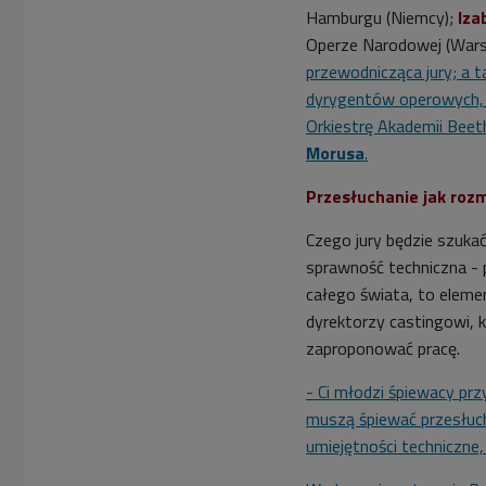
Hamburgu (Niemcy);
Iza
Operze Narodowej (War
przewodnicząca jury; a 
dyrygentów operowych, k
Orkiestrę Akademii Bee
Morusa
.
Przesłuchanie jak roz
Czego jury będzie szuk
sprawność techniczna - p
całego świata, to elemen
dyrektorzy castingowi,
zaproponować pracę.
- Ci młodzi śpiewacy prz
muszą śpiewać przesłuch
umiejętności techniczne,