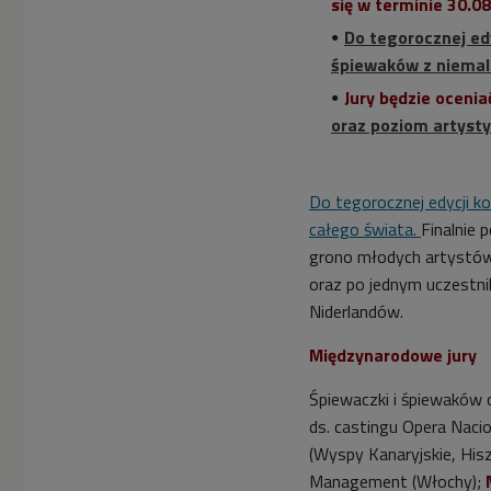
się w terminie 30.08
Do tegorocznej edy
śpiewaków z niemal
Jury będzie oceni
oraz poziom artyst
Do tegorocznej edycji k
całego świata.
Finalnie 
grono młodych artystów -
oraz po jednym uczestniku
Niderlandów.
Międzynarodowe jury
Śpiewaczki i śpiewaków 
ds. castingu Opera Nacion
(Wyspy Kanaryjskie, Hisz
Management (Włochy);