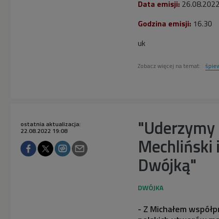
Data emisji:
26.08.202
Godzina emisji:
16.30
uk
Zobacz więcej na temat:
śpie
"Uderzymy 
ostatnia aktualizacja:
22.08.2022 19:08
Mechliński 
Dwójką"
- Z Michałem współpr