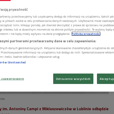
y rozpoczyna się w przyszłym tygodniu w Lublinie.
Twoją prywatność
artnerzy przechowujemy lub uzyskujemy dostęp do informacji na urządzeniu, takich jak
ory w plikach cookie w celu przetwarzania danych osobowych. Użytkownik może zaakcep
arządzać nimi, klikając poniżej, jak również skorzystać z prawa do sprzeciwu na podsta
go interesu lub w dowolnym momencie na stronie polityki prywatności. Te wybory będą 
nerom i nie będą miały wpływu na dane przeglądania.
Polityka prywatności
szymi partnerami przetwarzamy dane w celu zapewnienia:
dnych danych geolokalizacyjnych. Aktywne skanowanie charakterystyki urządzenia do ce
i. Przechowywanie informacji na urządzeniu lub dostęp do nich. Spersonalizowane reklamy 
m i treści, badnie odbiorców i ulepszanie usług.
nerów (dostawców)
a zaawansowane
Odrzucenie wszystkich
Akceptuj
pras.
ny im. Antoniny Campi z Miklaszewiczów w Lublinie odbędzie