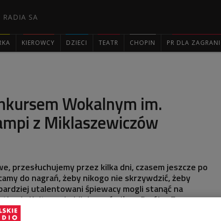
 RADIA SA
RKA
KIEROWCY
DZIECI
TEATR
CHOPIN
PR DLA ZAGRAN

Konkursem Wokalnym im.
ampi z Miklaszewiczów
twe, przesłuchujemy przez kilka dni, czasem jeszcze po
camy do nagrań, żeby nikogo nie skrzywdzić, żeby
jbardziej utalentowani śpiewacy mogli stanąć na
tkania Kultur w Lublinie - mówiła w Dwójce Ewa
styczna III Konkursu Wokalnego im. Antoniny Campi z