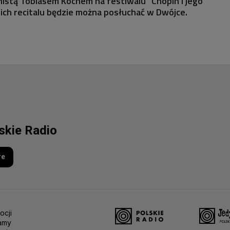
nistą Tobiasem Kochem na festiwalu "Chopin i jego
0 ich recitalu będzie można posłuchać w Dwójce.
lskie Radio
re
ocji
amy