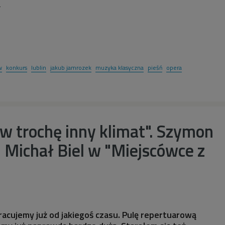
2
w
konkurs
lublin
jakub jamrozek
muzyka klasyczna
pieśń
opera
w trochę inny klimat". Szymon
i Michał Biel w "Miejscówce z
acujemy już od jakiegoś czasu. Pulę repertuarową