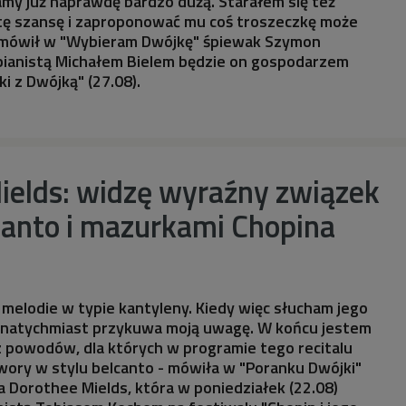
my już naprawdę bardzo dużą. Starałem się też
tę szansę i zaproponować mu coś troszeczkę może
 mówił w "Wybieram Dwójkę" śpiewak Szymon
 pianistą Michałem Bielem będzie on gospodarzem
ki z Dwójką" (27.08).
ields: widzę wyraźny związek
canto i mazurkami Chopina
ł melodie w typie kantyleny. Kiedy więc słucham jego
a natychmiast przykuwa moją uwagę. W końcu jestem
 powodów, dla których w programie tego recitalu
twory w stylu belcanto - mówiła w "Poranku Dwójki"
 Dorothee Mields, która w poniedziałek (22.08)