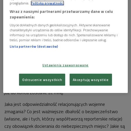
przeglądania.
Polityka prywatności
Wraz z naszymi partnerami przetwarzamy dane w celu
zapewnienia:
Użycie dokładnych danych geolokalizacyjnych. Aktywne skanowanie
charakterystyki urządzenia do celów identyfikacji. Przechowywanie
informacji na urządzeniu lub dostęp do nich. Spersonalizowane reklamy i
treści, pomiar reklam i treści, badnie odbiorców i ulepszanie usług.
Lista partnerów (dostawców)
Przed jakimi dylematami stają dziennikarze jadący w miejsca konfliktu?
Foto: Pixabay/domena publiczna
Ustawienia zaawansowane
- Do tej pory zastanawiam się, czy czasem ktoś nie
przeczytał tej korespondencji i z niej nie dowiedział się, że jest
Odrzucenie wszystkich
Akceptuję wszystkie
tam oddział partyzantów - przyznawał dziennikarz. – Ta myśl
już do końca zostanie ze mną.
Jaka jest odpowiedzialność relacjonujących wojenne
zmagania? Co jest ważniejsze: dbałość o bezpieczeństwo
(własne, ale i tych, którzy współtworzą reporterskie relacje)
czy obowiązek docierania do niebezpiecznych miejsc? Jakie są