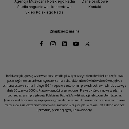
Agencja Muzyczna Polskiego Radia
Dane osobowe
Studia nagraniowe i koncertowe
Kontakt
Sklep Polskiego Radia
Znajdziesz nas na
Treści, znajdujące się w serwisie polskieradio.pl, w tym wszystkie materiały i ich części oraz
poszczególne elementy samego serwisu mają charakter utworów lub wytworów objętych
ochroną Ustawy z dnia 4 lutego 1994 r. o prawie autorskim i prawach pokrewnych lub Ustawy z
dnia 30 czerwca 2000 r. Prawo własności przemysłowej. Prawa o których mowa w zdaniu
poprzedzającym przysługują Polskiemu Radiu S.A. w likwidacji lub podmiotom trzecim.
Jakiekolwiek kopiowanie, zapisywanie, powielanie, reprodukowanie oraz rozpowszechnianie
materiałów zamieszczonych w serwisie, zarówno w części, jak i w całości jest zabronione bez
uprzedniej pisemnej zgody uprawnionego.