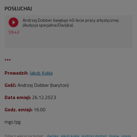
POSŁUCHAJ
Andrzej Dobber świętuje 40-lecie pracy artystycznej
(Audycja specjalna/Dwójka)
59:43
***
Prowadził:
Jakub Kukla
Gość:
Andrzej Dobber
(baryton)
Data emisji:
26.12.2023
Godz. emisji:
16.00
mgc/pg
Zobacz więcej na temat:
dwójka
jakub kukla
andrzej dobber
śpiew
opera