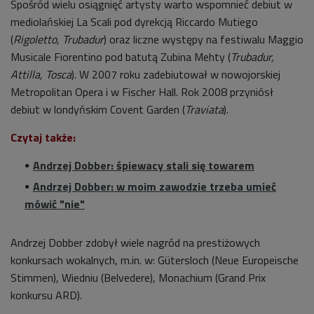
Spośród wielu osiągnięć artysty warto wspomnieć debiut w
mediolańskiej La Scali pod dyrekcją Riccardo Mutiego
(
Rigoletto, Trubadur
) oraz liczne występy na festiwalu Maggio
Musicale Fiorentino pod batutą Zubina Mehty (
Trubadur,
Attilla, Tosca
). W 2007 roku zadebiutował w nowojorskiej
Metropolitan Opera i w Fischer Hall. Rok 2008 przyniósł
debiut w londyńskim Covent Garden (
Traviata
).
Czytaj także:
Andrzej Dobber: śpiewacy stali się towarem
Andrzej Dobber: w moim zawodzie trzeba umieć
mówić "nie"
Andrzej Dobber zdobył wiele nagród na prestiżowych
konkursach wokalnych, m.in. w: Gütersloch (Neue Europeische
Stimmen), Wiedniu (Belvedere), Monachium (Grand Prix
konkursu ARD).