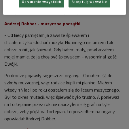
Odrzucenie wszystkich
Akceptuję wszystkie
Krakowie.
Swoją karierę artystyczną rozpoczął już na
początku w latach 80. Śpiewał jednak już jako małe dziecko.
Andrzej Dobber - muzyczne początki
- Od kiedy pamiętam ja zawsze śpiewałem i
chciałem tylko słuchać muzyki. Nic innego nie umiem tak
dobrze robić, jak śpiewać. Gdy byłem mały, powtarzałem
mojej mamie, że ja chcę być śpiewakiem - wspominał gość
Dwójki.
Po drodze pojawiły się jeszcze organy. - Chciałem iść do
szkoły muzycznej, więc rodzice kupili mi pianino. Miałem
wtedy 14 lat i po roku dostałem się do liceum muzycznego.
Był to okres mutacji, więc śpiewać było trudno. A ponieważ
na fortepianie przez rok nie nauczyłem się grać na tyle
dobrze, żeby pójść na fortepian, to poszedłem na organy -
opowiadał Andrzej Dobber.