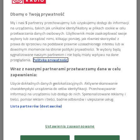
Dbamy o Twoją prywatność
My i nasi
5
partnerzy przechowujemy lub uzyskujemy dostęp do informacji
Andrzej Dobber - jeden z największych barytonów świata
Foto: Polskie Radio
na urządzeniu, takich jak unikalne identyfikatory w plikach cookie w celu
przetwarzania danych osobowych. Użytkownik może zaakceptować swoje
Andrzej Dobber świętuje 40-lecie pracy
wybory lub zarządzać nimi, klikając poniżej, jak również skorzystać z
prawa do sprzeciwu na podstawie prawnie uzasadnionego interesu lub w
artystycznej. W ciągu swej bogatej kariery
dowolnym momencie na stronie polityki prywatności. Te wybory będą
występował regularnie na deskach najważniejszych
sygnalizowane naszym partnerom i nie będą miały wpływu na dane
przeglądania.
Polityka prywatności
teatrów operowych świata.
Wraz z naszymi partnerami przetwarzamy dane w celu
Mówi, że kawę najchętniej pija czarną i gorzką, bo
zapewnienia:
właśnie taka najlepiej oddaje jego charakter. Nie jest
Użycie dokładnych danych geolokalizacyjnych. Aktywne skanowanie
łatwo namówić go na wywiad. Jeszcze trudniej jest go
charakterystyki urządzenia do celów identyfikacji. Przechowywanie
informacji na urządzeniu lub dostęp do nich. Spersonalizowane reklamy i
w trakcie rozmowy nie znudzić.
treści, pomiar reklam i treści, badnie odbiorców i ulepszanie usług.
Nam z wybitnym śpiewakiem udało spotkać się w
Lista partnerów (dostawców)
Bytomiu, w gmachu Opery Śląskiej, gdzie wystąpił w
"Nabucco" Verdiego.
Ustawienia zaawansowane
Andrzej Dobber to absolwent Akademii Muzycznej w