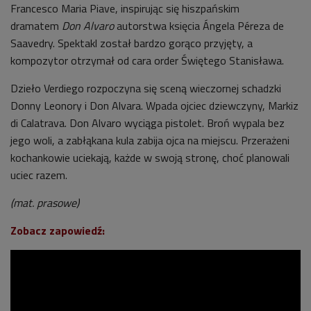
Francesco Maria Piave, inspirując się hiszpańskim
dramatem
Don Alvaro
autorstwa księcia Ángela Péreza de
Saavedry. Spektakl został bardzo gorąco przyjęty, a
kompozytor otrzymał od cara order Świętego Stanisława.
Dzieło Verdiego rozpoczyna się sceną wieczornej schadzki
Donny Leonory i Don Alvara. Wpada ojciec dziewczyny, Markiz
di Calatrava. Don Alvaro wyciąga pistolet. Broń wypala bez
jego woli, a zabłąkana kula zabija ojca na miejscu. Przerażeni
kochankowie uciekają, każde w swoją stronę, choć planowali
uciec razem.
(mat. prasowe)
Zobacz zapowiedź: