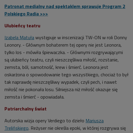
Patronat medialny nad spektaklem sprawuje Program 2
Polskiego Radia >>>
Ulubieńcy teatru
Izabela Matuła
występuje w inscenizacji TW-ON w roli Donny
Leonory. - Głównym bohaterem tej opery nie jest Leonora,
tylko los - mówiła śpiewaczka. - Głównymi rozgrywającymi
są ulubieńcy teatru, czyli nieszczęśliwa miłość, rozstanie,
zemsta, ból, samotność, krew i śmierć. Leonora jest
oskarżona o spowodowanie tego wszystkiego, chociaż to był
tak naprawdę nieszczęśliwy wypadek, czyli pech, i nawet
miłość nie pokonała losu. Silniejsza niż miłość okazuje się
zemsta i śmierć - opowiadała.
Patriarchalny świat
Autorska wizja opery Verdiego to dzieło
Mariusza
Trelińskiego
. Reżyser nie określa epoki, w której rozgrywa się