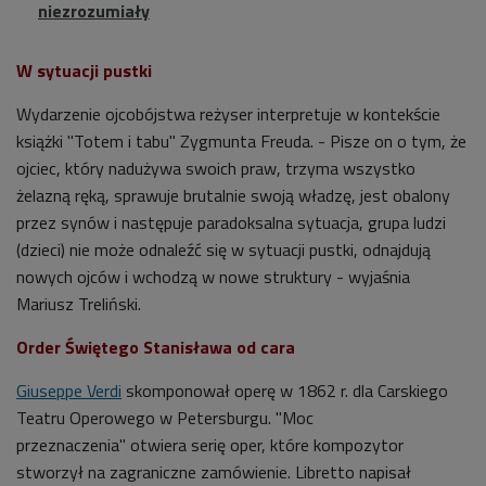
niezrozumiały
W sytuacji pustki
Wydarzenie ojcobójstwa reżyser interpretuje w kontekście
książki "Totem i tabu" Zygmunta Freuda. - Pisze on o tym, że
ojciec, który nadużywa swoich praw, trzyma wszystko
żelazną ręką, sprawuje brutalnie swoją władzę, jest obalony
przez synów i następuje paradoksalna sytuacja, grupa ludzi
(dzieci) nie może odnaleźć się w sytuacji pustki, odnajdują
nowych ojców i wchodzą w nowe struktury - wyjaśnia
Mariusz Treliński.
Order Świętego Stanisława od cara
Giuseppe Verdi
skomponował operę w 1862 r. dla Carskiego
Teatru Operowego w Petersburgu. "
Moc
przeznaczenia"
otwiera serię oper, które kompozytor
stworzył na zagraniczne zamówienie. Libretto napisał