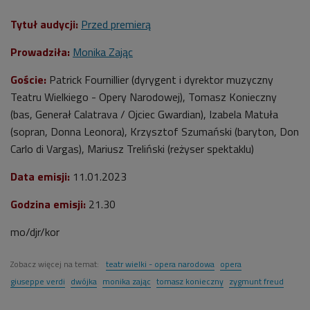
Tytuł audycji:
Przed premierą
Prowadziła:
Monika Zając
Goście:
Patrick Fournillier (
dyrygent i dyrektor muzyczny
Teatru Wielkiego - Opery Narodowej
), Tomasz Konieczny
(bas, Generał Calatrava / Ojciec Gwardian), Izabela Matuła
(sopran, Donna Leonora), Krzysztof Szumański (baryton, Don
Carlo di Vargas), Mariusz Treliński (reżyser spektaklu)
Data emisji:
11.01.2023
Godzina emisji:
21.30
mo/djr/kor
Zobacz więcej na temat:
teatr wielki - opera narodowa
opera
giuseppe verdi
dwójka
monika zając
tomasz konieczny
zygmunt freud