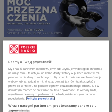
Plakat wydarzenia
Foto: mat. promocyjne
Opera o tragicznym wymiarze
Przeznaczenie okrutnie bawi się losami głównych bohaterów,
Dbamy o Twoją prywatność
doprowadzając do tragedii i śmierci Leonory i Alvara. Premiera
My i nasi
5
partnerzy przechowujemy lub uzyskujemy dostęp do informacji
na urządzeniu, takich jak unikalne identyfikatory w plikach cookie w celu
spektaklu w Teatrze Wielkim - Operze Narodowej
przetwarzania danych osobowych. Użytkownik może zaakceptować swoje
zaplanowana została na 13 stycznia br.
- "Moc
wybory lub zarządzać nimi, klikając poniżej, jak również skorzystać z
prawa do sprzeciwu na podstawie prawnie uzasadnionego interesu lub w
przeznaczenia" to jedna z pierwszych wielkich
dowolnym momencie na stronie polityki prywatności. Te wybory będą
oper dramatycznych Verdiego, wcześniej kompozytor ten
sygnalizowane naszym partnerom i nie będą miały wpływu na dane
przeglądania.
Polityka prywatności
stworzył wspaniałą trylogię złożoną z "
Traviaty
", "
Rigoletta
"
i "Trubadura" - mówił Patrick Fournillier. - Oczywiście, również
Wraz z naszymi partnerami przetwarzamy dane w celu
zapewnienia:
w tych dziełach mamy do czynienia z dramatyzmem, ale