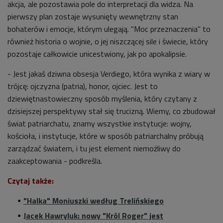
akcja, ale pozostawia pole do interpretacji dla widza. Na
pierwszy plan zostaje wysunięty wewnętrzny stan
bohaterów i emocje, którym ulegają. "Moc przeznaczenia" to
również historia o wojnie, o jej niszczącej sile i świecie, który
pozostaje całkowicie unicestwiony, jak po apokalipsie.
- Jest jakaś dziwna obsesja Verdiego, która wynika z wiary w
trójcę: ojczyzna (patria), honor, ojciec. Jest to
dziewiętnastowieczny sposób myślenia, który czytany z
dzisiejszej perspektywy stał się trucizną. Wiemy, co zbudował
świat patriarchatu, znamy wszystkie instytucje: wojny,
kościoła, i instytucje, które w sposób patriarchalny próbują
zarządzać światem, i tu jest element niemożliwy do
zaakceptowania - podkreśla.
Czytaj także:
"Halka" Moniuszki według Trelińskiego
Jacek Hawryluk: nowy "Król Roger" jest